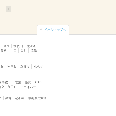
1
ページトップへ
奈良
和歌山
北海道
島根
山口
香川
徳島
堺市
神戸市
京都市
札幌市
学事務）
営業
販売
CAD
組立・加工）
ドライバー
手
紹介予定派遣
無期雇用派遣