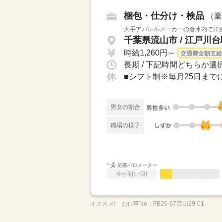
梱包・仕分け・検品
（業
大手アパレルメーカーの倉庫内で洋服
千葉県流山市 / 江戸川
時給1,260円～
交通費全額支給
長期 / 下記時間どちらか選択で
■シフト制※毎月25日ま
男女の割合
職場の様子
応募バロメーター
今が狙い目!
オススメ!
お仕事No：
FB26-07流山29-01