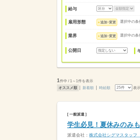
給与
雇用形態
選択中の条
追加･変更
業界
選択中の条
追加･変更
公開日
1
件中 / 1～1件を表示
表
オススメ順
新着順
時給順
[ 一般派遣 ]
学生必見！夏休みのみも
派遣会社：
株式会社シグマスタッフ