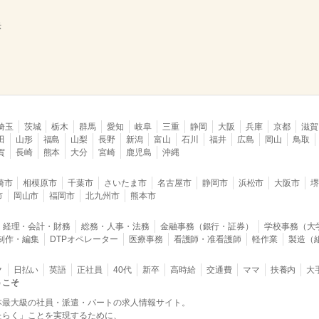
示
埼玉
茨城
栃木
群馬
愛知
岐阜
三重
静岡
大阪
兵庫
京都
滋賀
田
山形
福島
山梨
長野
新潟
富山
石川
福井
広島
岡山
鳥取
賀
長崎
熊本
大分
宮崎
鹿児島
沖縄
崎市
相模原市
千葉市
さいたま市
名古屋市
静岡市
浜松市
大阪市
市
岡山市
福岡市
北九州市
熊本市
経理・会計・財務
総務・人事・法務
金融事務（銀行・証券）
学校事務（大
B制作・編集
DTPオペレーター
医療事務
看護師・准看護師
軽作業
製造（
ク
日払い
英語
正社員
40代
新卒
高時給
交通費
ママ
扶養内
大
うこそ
本最大級の社員・派遣・パートの求人情報サイト。
たらく」ことを実現するために、