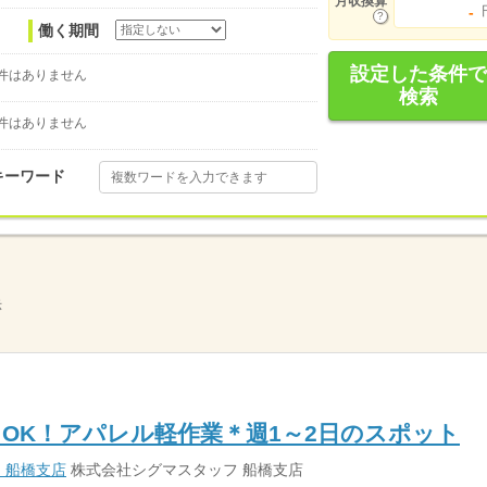
月収換算
-
働く期間
設定した条件で
件はありません
検索
件はありません
キーワード
示
OK！アパレル軽作業＊週1～2日のスポット
 船橋支店
株式会社シグマスタッフ 船橋支店