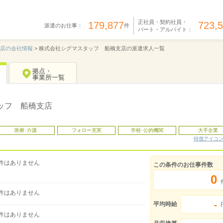
正社員・契約社員・
179,877
723,
派遣のお仕事：
件
パート・アルバイト：
店の会社情報
>
株式会社シグマスタッフ 船橋支店の派遣求人一覧
拠点・
事業所一覧
ッフ 船橋支店
医療･介護
フォロー充実
学校･公的機関
大手企業
特徴アイコ
件はありません
この条件のお仕事件数
0
件はありません
-
平均時給
件はありません