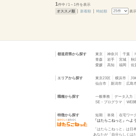
1
件中 / 1～1件を表示
表
オススメ順
新着順
時給順
都道府県から探す
東京
神奈川
千葉
青森
岩手
宮城
秋
愛媛
高知
福岡
佐
エリアから探す
東京23区
横浜市
川
仙台市
新潟市
広島
職種から探す
一般事務
データ入力
SE・プログラマ
WE
特徴から探す
短期
単発
在宅ワー
「はたらこねっと」へよ
「はたらこねっと」は日
あなたが「自分らしくは