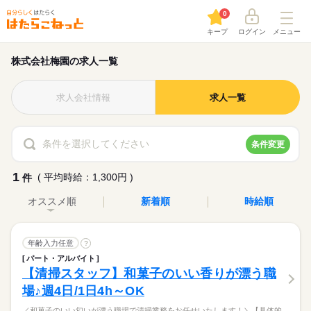
0
キープ
ログイン
メニュー
株式会社梅園の求人一覧
求人会社情報
求人一覧
条件を選択してください
条件変更
1
( 平均時給：1,300円 )
件
オススメ順
新着順
時給順
年齢入力任意
?
パート・アルバイト
【清掃スタッフ】和菓子のいい香りが漂う職
場♪週4日/1日4h～OK
／和菓子のいい匂いが漂う職場で清掃業務をお任せいたします！＼【具体的