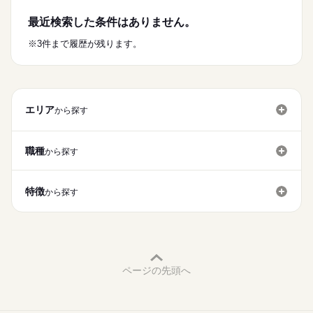
どれもシンプルな作業で、
￣￣￣￣￣￣￣￣￣￣￣￣￣￣
■未経験の方
ブラシ・モップ・掃除機など
午前のみなど4時間～であれば
最近検索した条件はありません。
■ブランクのある方
続きを読む
身近な道具を使うお仕事です！
お好きなお時間帯で勤務いただけます♪
■学生さん・フリーターさん
適度に体を動かして健康的にも◎
続きを読む
※3件まで履歴が残ります。
■主婦（夫）さん
初めての方やブランクのある方も
■シニアの方
時給
給与
イチから丁寧に教えるので
●安心のサポート体制●
>詳しい募集要項をすべて見る
■長期でお仕事できる方
ご安心ください◎
￣￣￣￣￣￣￣￣￣￣￣
【給与備考】
お仕事の特徴
初めてでも大丈夫！
※試用期間：2ヵ月/同条件
＼こんな方におすすめ！／
基本特徴
ブラシやモップなどを使った簡単な清掃作業。
エリア
から探す
応募する
・朝の時間を有効活用したい
先輩スタッフが丁寧に教えるので、
■昇給あり（随時）
未経験OK
新卒・第二
40代活躍
50代活躍
60代歓迎
・適度に体を動かしたい
安心してスタートできます♪
続きを読む
・コツコツ作業が好き
募集条件
【交通費備考】
職種
から探す
●助け合える職場●
◎自転車通勤OK
勤務先公開
交通費
勤務地固定
主婦・主夫
学生歓迎
続きを読む
朝活ついでに運動不足も解消できます♪
￣￣￣￣￣￣￣￣￣￣￣
長期
期間・時間
就業時間・曜日
主婦さん活躍中の職場なので
特徴
08：00～17：00
から探す
急に子どもの熱がでたときもお互い様★
残業なし
10時～出社
1日4h以下
1日7h以下
扶養内
■週4日～OK
皆さんで協力しながら働いています。
■1日4時間～OK
Wワーク可
週4日
シフト勤務
■シフト制
●作業着も支給●
働き方・環境
続きを読む
￣￣￣￣￣￣￣￣
作業着も支給いたしますので
ブランクOK
服装自由
禁煙・分煙
少人数
お子様の学校行事で…
ご準備いただくものはございません◎
ページの先頭へ
ルーティン
PC不要
三者面談で…
ご安心くださいませ♪
休日・休暇
熱が出てしまって…
■シフト制
など、急なお休みも大丈夫◎