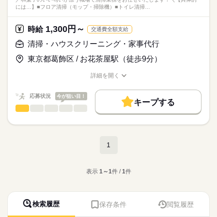
には…】■フロア清掃（モップ・掃除機）■トイレ清掃…
1,300円～
時給
交通費全額支給
清掃・ハウスクリーニング・家事代行
東京都葛飾区 / お花茶屋駅（徒歩9分）
詳細を開く
職種/応募資格
お仕事の特徴
給与/時間/休日
応募状況
今が狙い目！
キープする
清掃・ハウスクリーニング・家事代行
職種
男性
女性
男女の割合
／
和菓子のいい匂いが漂う職場で
ひとりで
みんなで
仕事の仕方
清掃業務をお任せいたします！
続きを読む
1
＼
続きを読む
しずか
にぎやか
職場の様子
【具体的には…】
流通・小売関連
表示
1～1
件 /
1
件
業界
■フロア清掃（モップ・掃除機）
■トイレ清掃・ペーパーや石けん補充
応募資格
■共有部の備品補充
■学歴不問
■ゴミ回収 など
検索履歴
保存条件
閲覧履歴
●柔軟なシフトで働ける●
【歓迎】