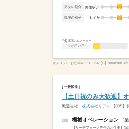
男女の割合
職場の様子
応募バロメーター
今が狙い目!
オススメ!
お仕事No：
H-064【B】9000988105
[ 一般派遣 ]
【土日祝のみ大歓迎】
派遣会社：
株式会社リアン
【005】
機械オペレーション
（業
【リーチフォーク専任のお仕事】新設