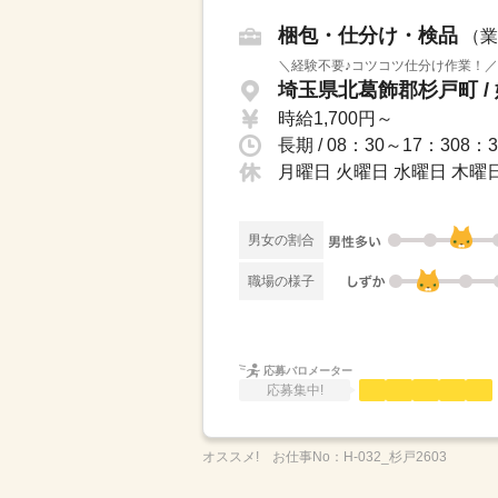
梱包・仕分け・検品
（業
＼経験不要♪コツコツ仕分け作業！／
埼玉県北葛飾郡杉戸町 /
時給1,700円～
月曜日 火曜日 水曜日 木曜日
男女の割合
職場の様子
応募バロメーター
応募集中!
オススメ!
お仕事No：
H-032_杉戸2603