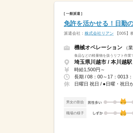
[ 一般派遣 ]
免許を活かせる！日勤の
派遣会社：
株式会社リアン
【005】
機械オペレーション
（業
食品などの軽量物を扱うリフト作業で
埼玉県川越市 / 本川越
時給1,500円～
日曜日 祝日 / ●日曜・祝
男女の割合
職場の様子