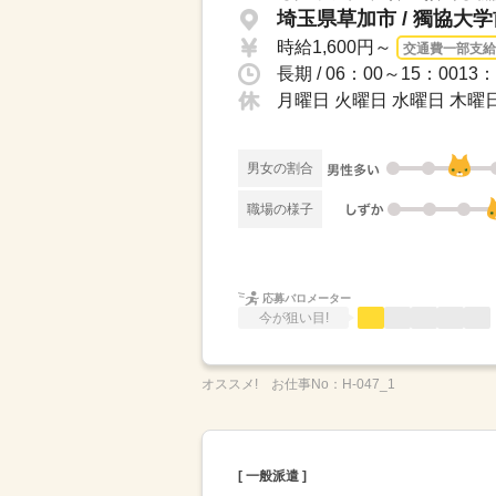
埼玉県草加市 / 獨協大
時給1,600円～
交通費一部支給
月曜日 火曜日 水曜日 木曜日
男女の割合
職場の様子
応募バロメーター
今が狙い目!
オススメ!
お仕事No：
H-047_1
[ 一般派遣 ]