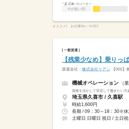
応募バロメーター
今が狙い目!
オススメ!
お仕事No：
H-057
[ 一般派遣 ]
【残業少なめ】乗りっぱ
派遣会社：
株式会社リアン
【005】
機械オペレーション
（業
資格を活かして安定して働きたい方必
埼玉県久喜市 / 久喜駅
時給1,600円
長期 / 09：30～18：3
土曜日 日曜日 祝日 / 土日