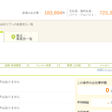
正社員・契約社員・
183,894
723,
派遣のお仕事：
件
パート・アルバイト：
式会社リアンの派遣求人一覧
拠点・
事業所一覧
短期･単発豊富
フォロー充実
夜間･土日祝
メーカー
特徴アイコ
件はありません
この条件のお仕事件数
0
件はありません
-
平均時給
件はありません