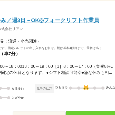
み／週3日～OK◎フォークリフト作業員
株式会社リアン
界：流通・小売関連）
す。指定パレットの出し入れをお任せ。棚は基本4段目まで。最初は高く...
駅（車7分）
長期 / 08：00～17：0013：00～18：0013：00～19：00［1］8：00～17：00（実働8時間／...
日が固定の休日となります。●シフト相談可能◎●急な休みも相...
仕事の仕方