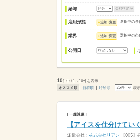
給与
雇用形態
選択中の条
追加･変更
業界
選択中の条
追加･変更
公開日
10
件中 / 1～10件を表示
表
オススメ順
新着順
時給順
[ 一般派遣 ]
【アイスを仕分けていく
派遣会社：
株式会社リアン
【005】