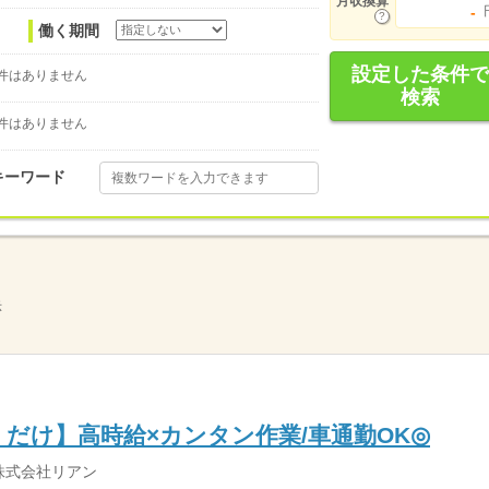
月収換算
-
働く期間
設定した条件で
件はありません
検索
件はありません
キーワード
示
だけ】高時給×カンタン作業/車通勤OK◎
株式会社リアン