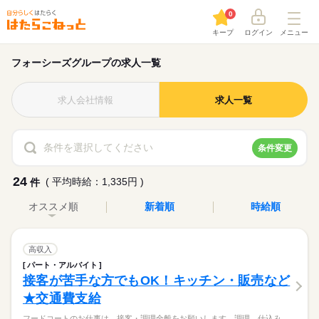
0
キープ
ログイン
メニュー
フォーシーズグループの求人一覧
求人会社情報
求人一覧
条件を選択してください
条件変更
24
( 平均時給：1,335円 )
件
オススメ順
新着順
時給順
高収入
パート・アルバイト
接客が苦手な方でもOK！キッチン・販売など
★交通費支給
フードコートのお仕事は、接客・調理全般をお願いします。調理、仕込み、