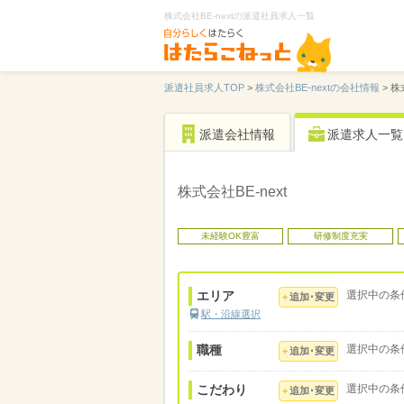
株式会社BE-nextの派遣社員求人一覧
派遣社員求人TOP
>
株式会社BE-nextの会社情報
>
株
派遣会社情報
派遣求人一覧
株式会社BE-next
未経験OK豊富
研修制度充実
エリア
選択中の条
追加･変更
駅・沿線選択
職種
選択中の条
追加･変更
こだわり
選択中の条
追加･変更