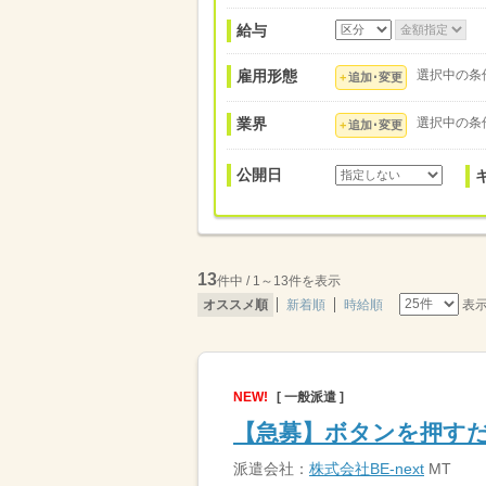
給与
雇用形態
選択中の条
追加･変更
業界
選択中の条
追加･変更
公開日
13
件中 / 1～13件を表示
表
オススメ順
新着順
時給順
NEW!
[ 一般派遣 ]
【急募】ボタンを押す
派遣会社：
株式会社BE-next
MT