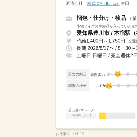
派遣会社：
株式会社BE-next
古田
梱包・仕分け・検品
（業
小物サイズの車部品が入っていた空箱
愛知県豊川市 / 本宿駅（
時給1,400円～1,750円
交通
長期 2026/8/17〜 / 8：
土曜日 日曜日 / 完全週休
男女の割合
職場の様子
応募バロメーター
今が狙い目!
お仕事No：
N112