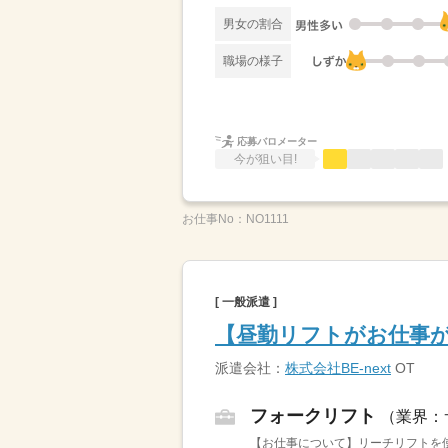
男女の割合
職場の様子
応募バロメーター
今が狙い目!
お仕事No：
NO1111
[ 一般派遣 ]
【昼勤リフトがお仕事が
派遣会社：
株式会社BE-next
OT
フォークリフト
（業界：
【お仕事について】リーチリフトを使