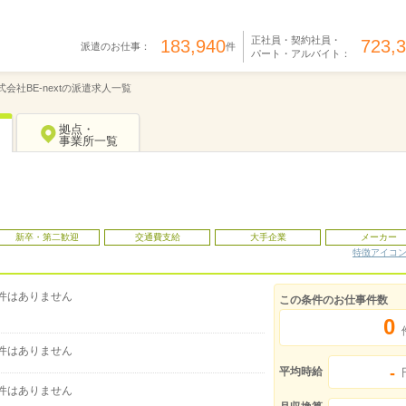
正社員・契約社員・
183,940
723,
派遣のお仕事：
件
パート・アルバイト：
式会社BE-nextの派遣求人一覧
拠点・
事業所一覧
新卒・第二歓迎
交通費支給
大手企業
メーカー
特徴アイコ
件はありません
この条件のお仕事件数
0
件はありません
-
平均時給
件はありません