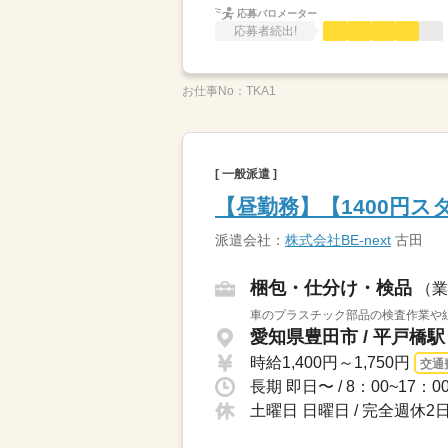
応募バロメーター
応募者続出!
お仕事No：
TKA1
[ 一般派遣 ]
【昼勤務】【1400円
派遣会社：
株式会社BE-next
古田
梱包・仕分け・検品
（業
車のプラスチック部品の検査作業や組
愛知県豊田市 / 平戸橋駅
時給1,400円～1,750円
交通
長期 即日〜 / 8：00~17：0
土曜日 日曜日 / 完全週休