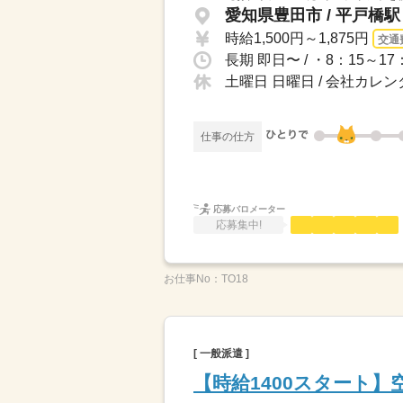
愛知県豊田市 / 平戸橋
時給1,500円～1,875円
交通
長期 即日〜 / ・8：15～
土曜日 日曜日 / 会社カレ
仕事の仕方
応募バロメーター
応募集中!
お仕事No：
TO18
[ 一般派遣 ]
【時給1400スタート】