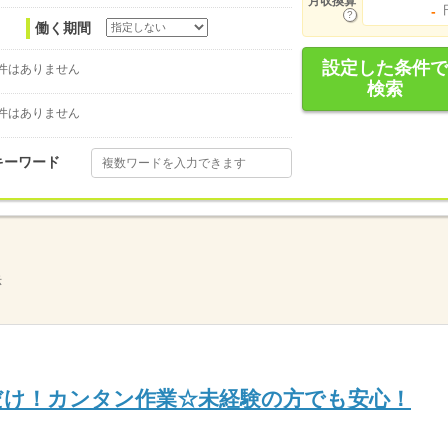
月収換算
-
働く期間
設定した条件で
件はありません
検索
件はありません
キーワード
示
だけ！カンタン作業☆未経験の方でも安心！