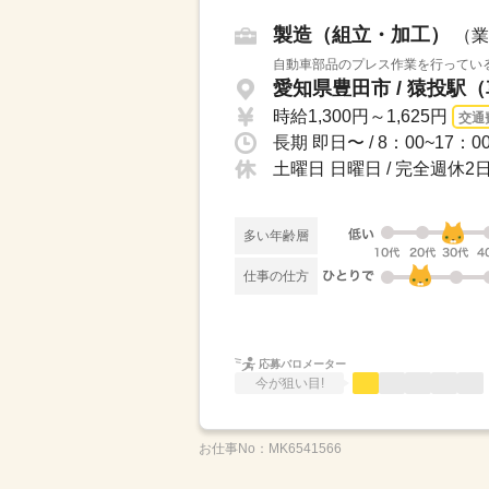
製造（組立・加工）
（業
自動車部品のプレス作業を行っている
愛知県豊田市 / 猿投駅（
時給1,300円～1,625円
交通
長期 即日〜 / 8：00~17：
土曜日 日曜日 / 完全週休
多い年齢層
仕事の仕方
応募バロメーター
今が狙い目!
お仕事No：
MK6541566