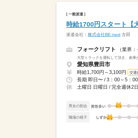
[ 一般派遣 ]
時給1700円スタート
派遣会社：
株式会社BE-next
古田
フォークリフト
（業界：
大型トラックを運転して頂き、倉庫か
愛知県豊田市
時給1,700円～3,100円
交通
長期 即日〜 / 3：00～5：
土曜日 日曜日 / 完全週休
男女の割合
職場の様子