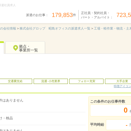
派遣社員求人
正社員・契約社員・
179,853
723,
派遣のお仕事：
件
パート・アルバイト：
の会社情報
>
株式会社グロップ 昭島オフィスの派遣求人一覧
>
工場・軽作業・物流・土
拠点・
事業所一覧
交通費支給
流通･小売業界
フォロー充実
大手企業
特徴アイコ
件はありません
この条件のお仕事件数
0
け・検品
-
平均時給
件はありません