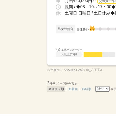
月給420,000円～
交通費一部
土曜日 日曜日 / 土日休
男女の割合
応募バロメーター
人気上昇中!
お仕事No：
AKS0154-250718_八王子3
3
件中 / 1～3件を表示
表
オススメ順
新着順
時給順