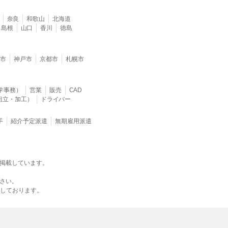
奈良
和歌山
北海道
島根
山口
香川
徳島
堺市
神戸市
京都市
札幌市
学事務）
営業
販売
CAD
組立・加工）
ドライバー
手
紹介予定派遣
無期雇用派遣
掲載しています。
さい。
載しております。