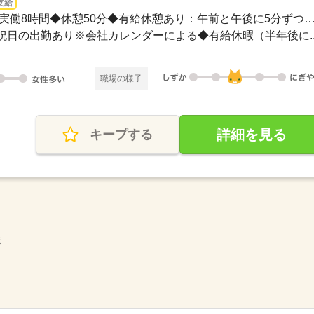
支給
長期 / ◆08：10～17：00◆実働8時間◆休憩50分◆有給休憩あり：午前と午後に5分ず
み◆祝日の出勤あり※会社カレンダーによる◆有給休暇（半年後に..
職場の様子
詳細を見る
キープする
示