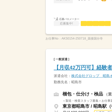
応募バロメーター
応募集中!
お仕事No：
AKS0154-250718_面接国分寺
[ 一般派遣 ]
【月収42万円可】経験
派遣会社：
株式会社グロップ 昭島
勤務先名：昭島市
梱包・仕分け・検品
（業
＜製造・検査スタッフ募集＞お仕事選
東京都昭島市 / 昭島駅