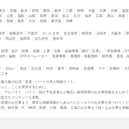
埼玉
茨城
栃木
群馬
愛知
岐阜
三重
静岡
大阪
兵庫
京都
滋賀
田
山形
福島
山梨
長野
新潟
富山
石川
福井
広島
岡山
鳥取
賀
長崎
熊本
大分
宮崎
鹿児島
沖縄
崎市
相模原市
千葉市
さいたま市
名古屋市
静岡市
浜松市
大阪市
市
岡山市
福岡市
北九州市
熊本市
経理・会計・財務
総務・人事・法務
金融事務（銀行・証券）
学校事務（大
B制作・編集
DTPオペレーター
医療事務
看護師・准看護師
軽作業
製造（
ク
日払い
英語
正社員
40代
新卒
高時給
交通費
ママ
扶養内
大
うこそ
本最大級の社員・派遣・パートの求人情報サイト。
たらく」ことを実現するために、
ト、アルバイト、バイト、紹介予定派遣など幅広い雇用形態のお仕事情報をまとめて
お役立ちコンテンツも多数。
ら長期のお仕事まで、豊富な掲載情報からあなたにピッタリのお仕事を見つけてくだ
売、軽作業、IT、WEB、医療、介護、看護、工場のお仕事まで様々なお仕事を掲