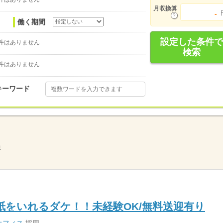
月収換算
-
働く期間
設定した条件で
件はありません
検索
件はありません
キーワード
示
に紙をいれるダケ！！未経験OK/無料送迎有り