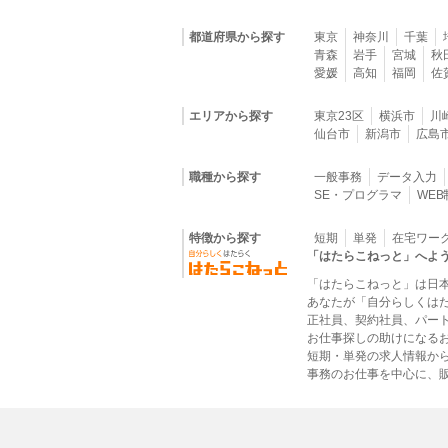
都道府県から探す
東京
神奈川
千葉
青森
岩手
宮城
秋
愛媛
高知
福岡
佐
エリアから探す
東京23区
横浜市
川
仙台市
新潟市
広島
職種から探す
一般事務
データ入力
SE・プログラマ
WE
特徴から探す
短期
単発
在宅ワー
「はたらこねっと」へよ
「はたらこねっと」は日
あなたが「自分らしくは
正社員、契約社員、パー
お仕事探しの助けになる
短期・単発の求人情報か
事務のお仕事を中心に、販