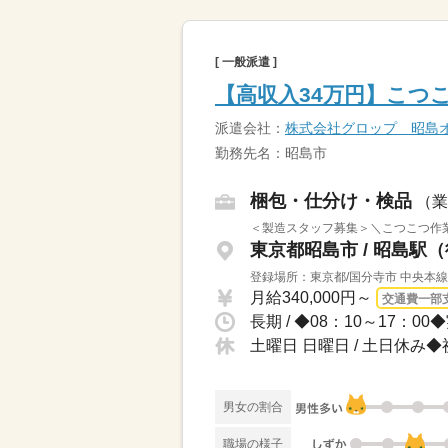
[ 一般派遣 ]
【高収入34万円】こつ
派遣会社：
株式会社グロップ 昭島
勤務先名：昭島市
梱包・仕分け・検品
（業
＜製造スタッフ募集＞＼こつこつ作業
東京都昭島市 / 昭島駅
登録場所：東京都/国分寺市 中央本
月給340,000円～
交通費一部
土曜日 日曜日 / 土日休
男女の割合
職場の様子