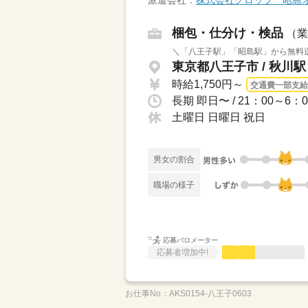
派遣会社：
株式会社グロップ 昭島
梱包・仕分け・検品
（業
＼「八王子駅」「昭島駅」から無料送迎
東京都八王子市 / 秋川駅
時給1,750円～
交通費一部支給
長期 即日〜 / 21：00～6
土曜日 日曜日 祝日
男女の割合
職場の様子
応募バロメーター
応募者増加中!
お仕事No：
AKS0154-八王子0603