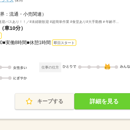
オフィス
採用
界：流通・小売関連）
バスあり！！／#未経験歓迎 #超簡単作業 #食堂あり#大手勤務＃年齢不...
（車10分）
：00■実働8時間■休憩1時間
即日スタート
仕事の仕方
詳細を見る
キープする