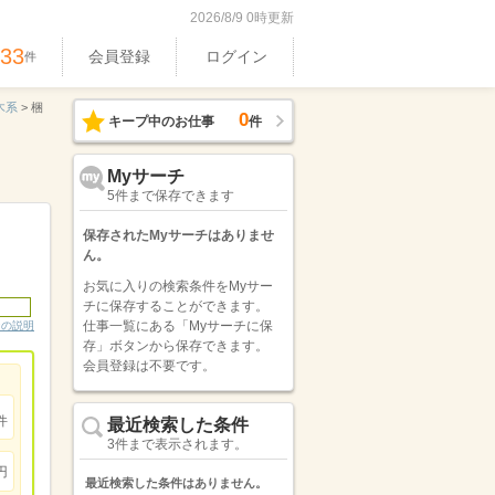
2026/8/9 0時更新
533
会員登録
ログイン
件
木系
>
梱
0
キープ中のお仕事
件
Myサーチ
5件まで保存できます
保存されたMyサーチはありませ
ん。
お気に入りの検索条件をMyサー
チに保存することができます。
仕事一覧にある「Myサーチに保
ンの説明
存」ボタンから保存できます。
会員登録は不要です。
件
最近検索した条件
3件まで表示されます。
円
最近検索した条件はありません。