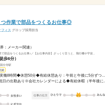
こつ作業で部品をつくるお仕事◎
オフィス
グロップ採用担当
界：メーカー関連）
で部品をつくるお仕事♪／【お仕事内容】ざっくり言うと、飛行機や宇宙...
（徒歩6分）
線国分寺駅
支給
長期 / ◆08：10～17：00◆実働8時間◆休憩50分◆有給休憩あり：午前と午後に5分ず
み◆祝日の出勤あり※会社カレンダーによる◆有給休暇（半年後に..
仕事の仕方