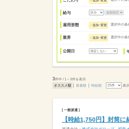
こだわり
追加･変更
給与
雇用形態
選択中の条
追加･変更
業界
選択中の条
追加･変更
公開日
3
件中 / 1～3件を表示
表
オススメ順
新着順
時給順
[ 一般派遣 ]
【時給1,750円】封筒