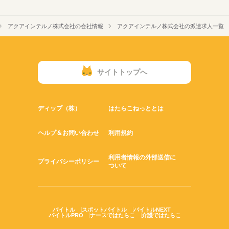
ライフスタイルに合わせて選べます☆
アクアインテルノ株式会社の会社情報
アクアインテルノ株式会社の派遣求人一覧
サイトトップへ
ディップ（株）
はたらこねっととは
ヘルプ＆お問い合わせ
利用規約
利用者情報の外部送信に
プライバシーポリシー
ついて
バイトル
スポットバイトル
バイトルNEXT
バイトルPRO
ナースではたらこ
介護ではたらこ