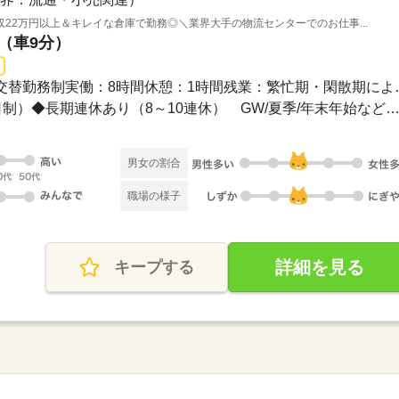
22万円以上＆キレイな倉庫で勤務◎＼業界大手の物流センターでのお仕事...
駅（車9分）
8時〜17時19時～28時◆二
◆土・日休み（完全週休2日制）◆長期連休あり（8～10連休） GW/夏季/年末年始など◆年
男女の割合
職場の様子
詳細を見る
キープする