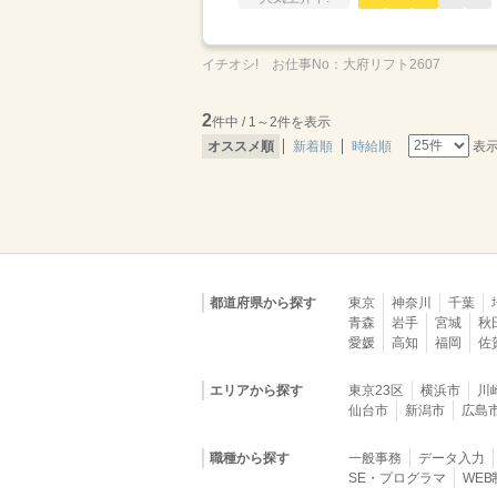
イチオシ!
お仕事No：
大府リフト2607
2
件中 / 1～2件を表示
表
オススメ順
新着順
時給順
都道府県から探す
東京
神奈川
千葉
青森
岩手
宮城
秋
愛媛
高知
福岡
佐
エリアから探す
東京23区
横浜市
川
仙台市
新潟市
広島
職種から探す
一般事務
データ入力
SE・プログラマ
WE