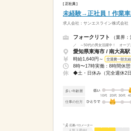
[ 正社員 ]
未経験→正社員！作業車
求人会社：サンエスライン株式会社
フォークリフト
（業界：
／ ～50代の男女活躍中！ オープ
愛知県東海市 / 南大高
時給1,640円～
交通費一部支給
8時〜17時実働：8時間休
多い年齢層
仕事の仕方
応募バロメーター
人気上昇中!