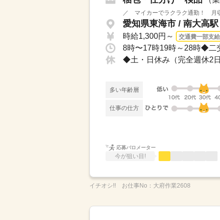
／ マイカーでラクラク通勤！ 月収
愛知県東海市 / 南大高
時給1,300円～
交通費一部支給
多い年齢層
仕事の仕方
応募バロメーター
今が狙い目!
イチオシ!!
お仕事No：
大府作業2608