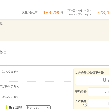
正社員・契約社員・
183,295
723,
派遣のお仕事：
件
パート・アルバイト：
覧
会社
件はありません
この条件のお仕事件数
0
件はありません
-
平均時給
件はありません
月収換算
-
働く期間