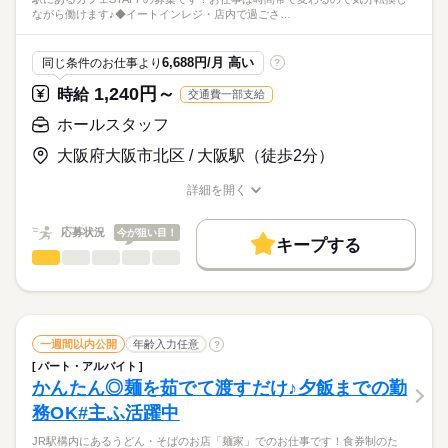
ながら働けます♪◆イートインレジ・店内で過ごさ…
6,688円/月 高い
同じ条件のお仕事より
?
1,240円～
時給
交通費一部支給
ホールスタッフ
大阪府大阪市北区 / 大阪駅（徒歩2分）
詳細を開く
職種/応募資格
お仕事の特徴
給与/時間/休日
応募状況
今が狙い目！
キープする
ホールスタッフ
職種
男性
女性
男女の割合
駅にあるカフェSTAFFの募集です！
お仕事は時間帯で変わるので
ひとりで
みんなで
仕事の仕方
気分転換しながら働けます♪
続きを読む
一週間以内公開
年齢入力任意
?
◆イートインレジ
続きを読む
しずか
にぎやか
職場の様子
パート・アルバイト
・店内で過ごされるお客さまのレジ対応
かんたん◎麺を茹でて渡すだけ♪夕飯までの勤
サービス関連
業界
Ｌ行列をさばくのが爽快！
務OK#主ふ活躍中
応募資格
◆テイクアウトレジ
JR駅構内にあるうどん・そばのお店「麺家」でのお仕事です！食券制のた
初めてアルバイトする方や
・お持ち帰りのお客さまのレジ対応