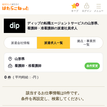
0
キープ
ログイン
メニュー
ディップの転職エージェントサービスの山形県、
看護師・准看護師の派遣社員求人
拠点・事業所
派遣会社情報
派遣求人一覧
一覧
山形県
看護師・准看護師
条件変更
0
( 平均時給：-円 )
件
該当するお仕事情報は0件です。
条件を再設定し、検索してください。