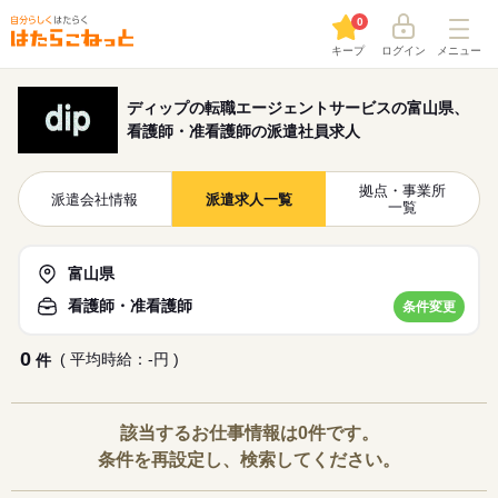
0
キープ
ログイン
メニュー
ディップの転職エージェントサービスの富山県、
看護師・准看護師の派遣社員求人
拠点・事業所
派遣会社情報
派遣求人一覧
一覧
富山県
看護師・准看護師
条件変更
0
( 平均時給：-円 )
件
該当するお仕事情報は0件です。
条件を再設定し、検索してください。