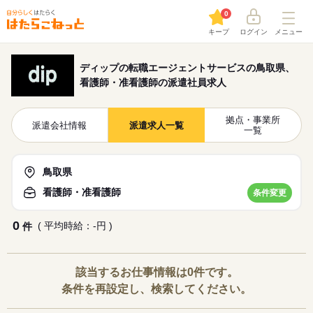
0
キープ
ログイン
メニュー
ディップの転職エージェントサービスの鳥取県、
看護師・准看護師の派遣社員求人
拠点・事業所
派遣会社情報
派遣求人一覧
一覧
鳥取県
看護師・准看護師
条件変更
0
( 平均時給：-円 )
件
該当するお仕事情報は0件です。
条件を再設定し、検索してください。