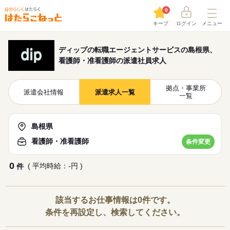
0
キープ
ログイン
メニュー
ディップの転職エージェントサービスの島根県、
看護師・准看護師の派遣社員求人
拠点・事業所
派遣会社情報
派遣求人一覧
一覧
島根県
看護師・准看護師
条件変更
0
( 平均時給：-円 )
件
該当するお仕事情報は0件です。
条件を再設定し、検索してください。