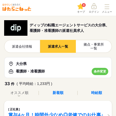
0
キープ
ログイン
メニュー
ディップの転職エージェントサービスの大分県、
看護師・准看護師の派遣社員求人
拠点・事業所
派遣会社情報
派遣求人一覧
一覧
大分県
看護師・准看護師
条件変更
33
( 平均時給：1,233円 )
件
オススメ順
新着順
時給順
正社員
賞与4ヶ月！時間外少なめ◎老健でのお仕事♪