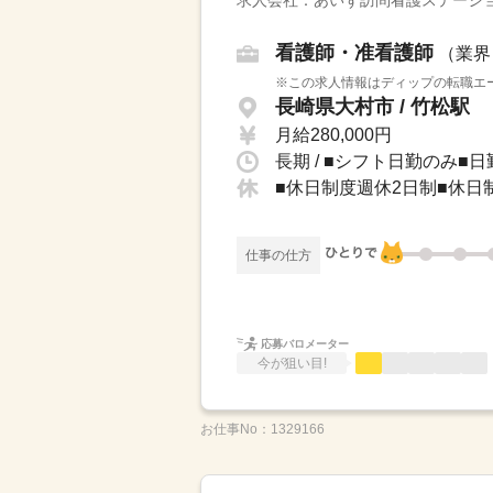
求人会社：あいず訪問看護ステーシ
看護師・准看護師
（業界
※この求人情報はディップの転職エー
長崎県大村市 / 竹松駅
月給280,000円
長期 / ■シフト日勤のみ■日
仕事の仕方
応募バロメーター
今が狙い目!
お仕事No：
1329166