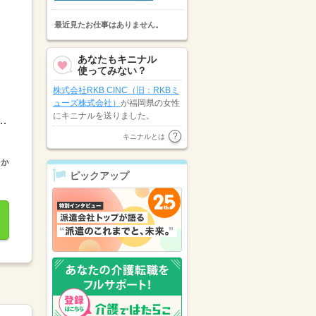
最近見たお仕事はありません。
あなたもキニナル
使ってみない？
株式会社RKB CINC（旧：RKBミ
ューズ株式会社）
が福岡県の女性
にキニナルを送りました。
土日祝：シフトにより出勤の可能性あり■年間休日数12...
福岡県の女性が
株式会社スタッフ
キニナルとは
サービス オフィス事業本部
にキ
ニナルを送りました。
ピックアップ
株式会社リクルートスタッフィン
グ 西日本
が福岡県の女性にキニ
ナルを送りました。
福岡県の女性が
パーソルテンプス
タッフ株式会社
にキニナルを送り
ました。
福岡県の女性が
株式会社スタッフ
サービス
にキニナルを送りまし
た。