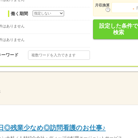
月収換算
-
働く期間
設定した条件で
件はありません
検索
件はありません
キーワード
示
0日◎残業少なめ◎訪問看護のお仕事♪