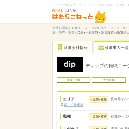
ディップの転職エージェントサービスの長崎県、看護師・
派遣社員求人TOP
>
ディップの転職エージェントサ
護・研究・教育系
(2件) >
看護師・准看護師の派遣求
派遣会社情報
派遣求人一覧
ディップの転職エー
医療･介護
大手企業
エリア
長崎県すべ
追加･変更
駅・沿線選択
職種
看護師・准
追加･変更
選択中の条