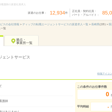
准看護師の派遣社員求人
正社員・契約社員・
12,934
85,
派遣のお仕事：
件
パート・アルバイト：
ービスの会社情報
>
ディップの転職エージェントサービスの派遣求人一覧
>
長崎県
(2件) >
医
人一覧
拠点・
事業所一覧
ジェントサービス
特徴アイコ
て
この条件のお仕事件数
0
看護師
-
平均時給
件はありません