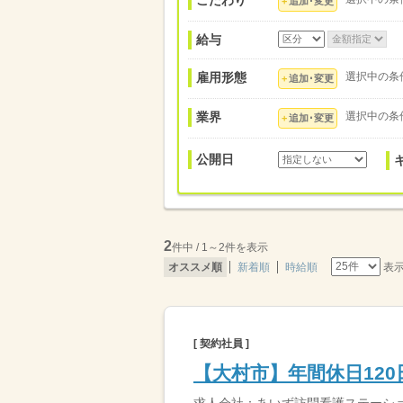
こだわり
追加･変更
給与
雇用形態
選択中の条
追加･変更
業界
選択中の条
追加･変更
公開日
2
件中 / 1～2件を表示
表
オススメ順
新着順
時給順
[ 契約社員 ]
【大村市】年間休日12