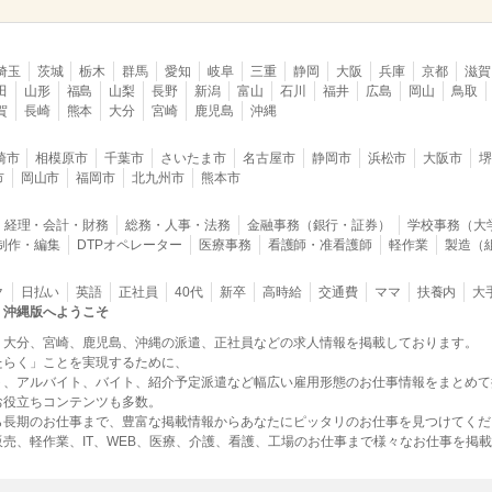
埼玉
茨城
栃木
群馬
愛知
岐阜
三重
静岡
大阪
兵庫
京都
滋賀
田
山形
福島
山梨
長野
新潟
富山
石川
福井
広島
岡山
鳥取
賀
長崎
熊本
大分
宮崎
鹿児島
沖縄
崎市
相模原市
千葉市
さいたま市
名古屋市
静岡市
浜松市
大阪市
市
岡山市
福岡市
北九州市
熊本市
経理・会計・財務
総務・人事・法務
金融事務（銀行・証券）
学校事務（大
B制作・編集
DTPオペレーター
医療事務
看護師・准看護師
軽作業
製造（
ク
日払い
英語
正社員
40代
新卒
高時給
交通費
ママ
扶養内
大
・沖縄版へようこそ
、大分、宮崎、鹿児島、沖縄の派遣、正社員などの求人情報を掲載しております。
たらく」ことを実現するために、
ト、アルバイト、バイト、紹介予定派遣など幅広い雇用形態のお仕事情報をまとめて
お役立ちコンテンツも多数。
ら長期のお仕事まで、豊富な掲載情報からあなたにピッタリのお仕事を見つけてくだ
売、軽作業、IT、WEB、医療、介護、看護、工場のお仕事まで様々なお仕事を掲