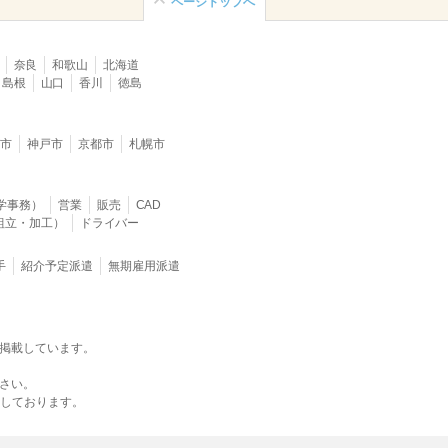
ページトップへ
奈良
和歌山
北海道
島根
山口
香川
徳島
堺市
神戸市
京都市
札幌市
学事務）
営業
販売
CAD
組立・加工）
ドライバー
手
紹介予定派遣
無期雇用派遣
掲載しています。
さい。
載しております。