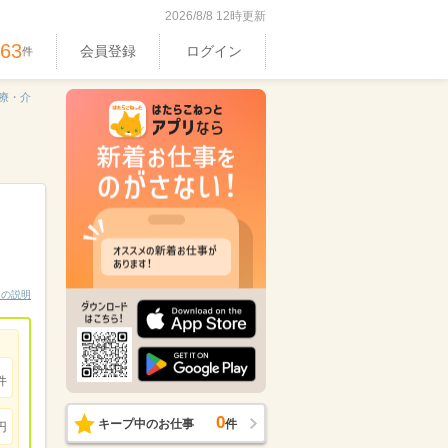
2026/8/8 12時更新
063
会員登録
ログイン
件
療・介
ンの説明
件
0
キープ中のお仕事
件
円