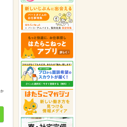
福岡県の男性が
株式会社ネオキャ
リア ～Neo career～
にキニナル
を送りました。
パーソルテンプスタッフ株式会社
が福岡県の女性にキニナルを送り
ました。
福岡県の女性が
株式会社アソウ・
ヒューマニーセンター 九州エリ
ア
にキニナルを送りました。
福岡県の女性が
トランスコスモス
パートナーズ株式会社
にキニナル
を送りました。
株式会社サンレディース（採用
係）
が福岡県の女性にキニナルを
送りました。
福岡県の女性が
株式会社アソウ・
ヒューマニーセンター 九州エリ
ア
にキニナルを送りました。
株式会社リクルートスタッフィン
グ 西日本
が福岡県の女性にキニ
ナルを送りました。