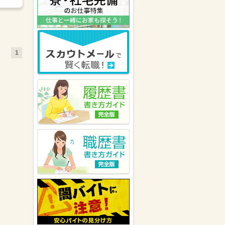
福岡県の女性が
株式会社ネオキャ
リア ～Neo career～
にキニナル
を送りました。
熊本県の女性が
トランスコスモス
パートナーズ株式会社
にキニナル
を送りました。
1
福岡県の女性が
株式会社リクルー
トスタッフィング 西日本
にキニ
ナルを送りました。
キャリアリンク株式会社（東証プ
ライム市場）
が福岡県の男性にキ
ニナルを送りました。
福岡県の女性が
パーソルエクセル
HRパートナーズ株式会社
にキニ
ナルを送りました。
福岡県の女性が
パーソルテンプス
タッフ株式会社
にキニナルを送り
ました。
株式会社ヒューマントラスト(福
岡支店)
が福岡県の女性にキニナ
ルを送りました。