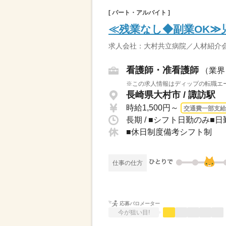
[ パート・アルバイト ]
≪残業なし◆副業OK≫
求人会社：大村共立病院／人材紹介
看護師・准看護師
（業界
※この求人情報はディップの転職エー
長崎県大村市 / 諏訪駅
時給1,500円～
交通費一部支給
長期 / ■シフト日勤のみ■日勤
■休日制度備考シフト制
仕事の仕方
応募バロメーター
今が狙い目!