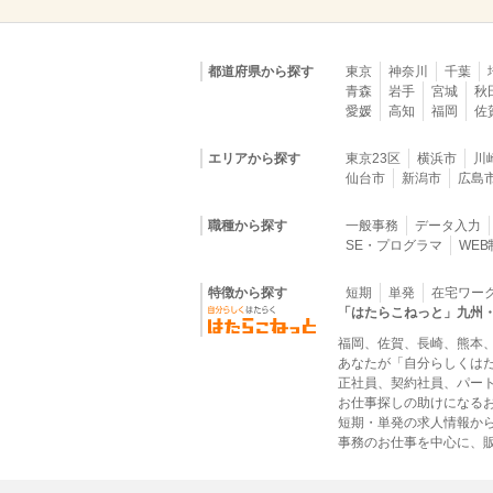
都道府県から探す
東京
神奈川
千葉
青森
岩手
宮城
秋
愛媛
高知
福岡
佐
エリアから探す
東京23区
横浜市
川
仙台市
新潟市
広島
職種から探す
一般事務
データ入力
SE・プログラマ
WE
特徴から探す
短期
単発
在宅ワー
「はたらこねっと」九州
福岡、佐賀、長崎、熊本
あなたが「自分らしくは
正社員、契約社員、パー
お仕事探しの助けになる
短期・単発の求人情報か
事務のお仕事を中心に、販