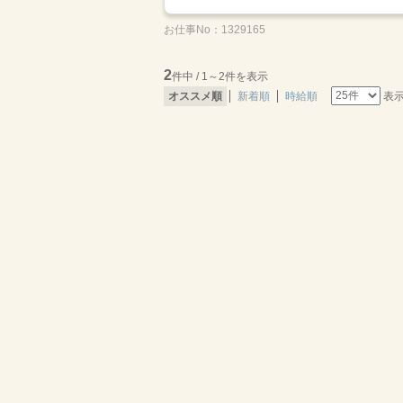
お仕事No：
1329165
2
件中 / 1～2件を表示
表
オススメ順
新着順
時給順