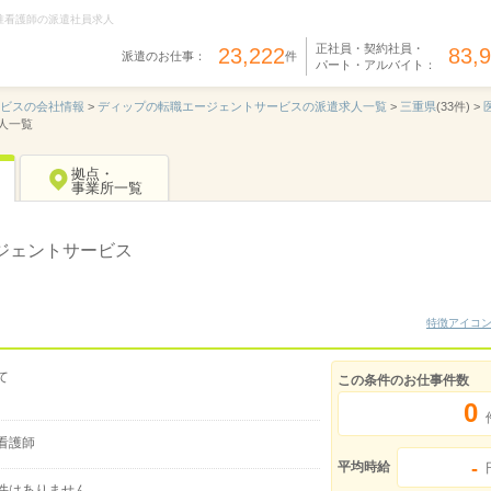
准看護師の派遣社員求人
正社員・契約社員・
23,222
83,
派遣のお仕事：
件
パート・アルバイト：
ービスの会社情報
>
ディップの転職エージェントサービスの派遣求人一覧
>
三重県
(33件) >
人一覧
拠点・
事業所一覧
ジェントサービス
特徴アイコ
て
この条件のお仕事件数
0
看護師
-
平均時給
件はありません