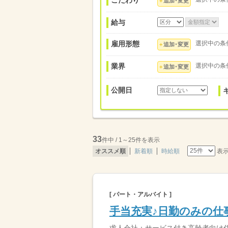
こだわり
追加･変更
給与
雇用形態
選択中の条
追加･変更
業界
選択中の条
追加･変更
公開日
33
件中 / 1～25件を表示
表
オススメ順
新着順
時給順
[ パート・アルバイト ]
手当充実♪日勤のみの仕