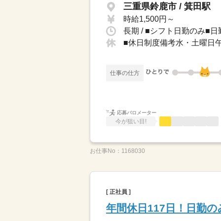
三重県鈴鹿市 / 箕田駅
時給1,500円～
長期 / ■シフト日勤のみ■日勤
■休日制度備考水・土曜日
仕事の仕方
応募バロメーター
今が狙い目!
お仕事No：
1168030
[ 正社員 ]
年間休日117日！日勤