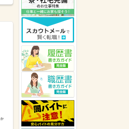
岐阜県の女性が
株式会社宣通
にキ
ニナルを送りました。
愛知県の男性が
斉藤運送有限会社
にキニナルを送りました。
静岡県の女性が
株式会社日商
にキ
ニナルを送りました。
愛知県の男性が
株式会社ワークナ
ビ 岡崎支店
にキニナルを送りま
した。
愛知県の女性が
戦力エージェント
株式会社(全国)
にキニナルを送り
ました。
愛知県の女性が
株式会社H4
にキ
で8時間...
ニナルを送りました。
愛知県の男性が
株式会社ワークナ
ビ 名駅西支店
にキニナルを送り
ました。