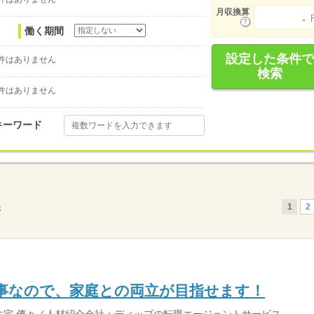
月収換算
-
働く期間
設定した条件で
件はありません
検索
件はありません
キーワード
1
2
示
事なので、家庭との両立が目指せます！