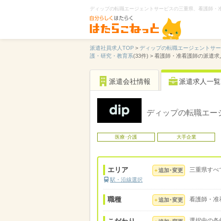
ディップの転職エージェントサービスの三重県、看護師・
派遣社員求人TOP
>
ディップの転職エージェントサ
護・研究・教育系
(33件) >
看護師・准看護師の派遣求
派遣会社情報
派遣求人一覧
ディップの転職エー
医療･介護
大手企業
エリア
三重県すべ
追加･変更
駅・沿線選択
職種
看護師・准
追加･変更
選択中の条