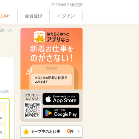
2026/8/9 21時更新
914
会員登録
ログイン
件
医療・介
ンの説明
件
0
キープ中のお仕事
件
円