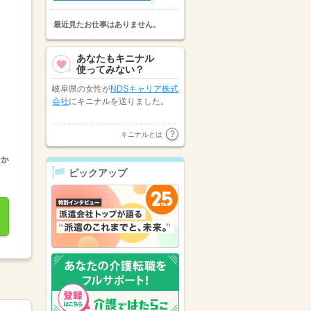
最近見たお仕事はありません。
あなたもキニナル
使ってみない？
岐阜県の女性が
NDSキャリア株式
会社
にキニナルを送りました。
株式会社アレス知立
が愛知県の女
キニナルとは
性にキニナルを送りました。
ピックアップ
株式会社エブリィワークス
が愛知
県の女性にキニナルを送りまし
た。
愛知県の男性が
株式会社アレス知
立
にキニナルを送りました。
岐阜県の女性が
マンパワーグルー
プ株式会社
にキニナルを送りまし
た。