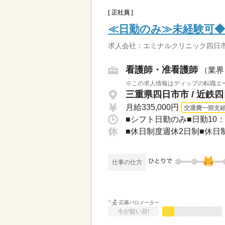
[ 正社員 ]
≪日勤のみ≫未経験可
求人会社：エミナルクリニック四日
看護師・准看護師
（業界
※この求人情報はディップの転職エー
三重県四日市市 / 近鉄
月給335,000円
交通費一部支
■シフト日勤のみ■日勤10：0
仕事の仕方
応募バロメーター
今が狙い目!