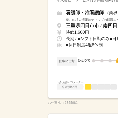
求人会社：サービス付き高齢者向け
看護師・准看護師
（業界
※この求人情報はディップの転職エー
三重県四日市市 / 南四
時給1,600円
長期 / ■シフト日勤のみ■日
■休日制度4週8休制
仕事の仕方
応募バロメーター
今が狙い目!
お仕事No：
1355081