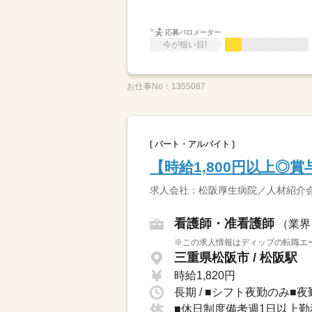
応募バロメーター
今が狙い目!
お仕事No：
1355087
[ パート・アルバイト ]
【時給1,800円以上◎
求人会社：松阪厚生病院／人材紹介
看護師・准看護師
（業界
※この求人情報はディップの転職エー
三重県松阪市 / 松阪駅
時給1,820円
長期 / ■シフト夜勤のみ■夜勤
■休日制度備考週1日以上勤