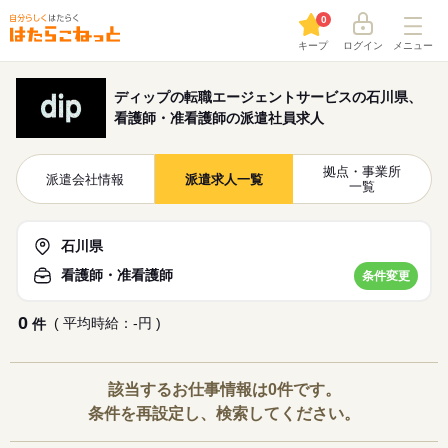
0
キープ
ログイン
メニュー
ディップの転職エージェントサービスの石川県、
看護師・准看護師の派遣社員求人
拠点・事業所
派遣会社情報
派遣求人一覧
一覧
石川県
看護師・准看護師
条件変更
0
( 平均時給：-円 )
件
該当するお仕事情報は0件です。
条件を再設定し、検索してください。