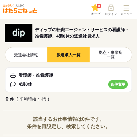
0
キープ
ログイン
メニュー
ディップの転職エージェントサービスの看護師・
准看護師、4週8休の派遣社員求人
拠点・事業所
派遣会社情報
派遣求人一覧
一覧
看護師・准看護師
4週8休
条件変更
0
( 平均時給：-円 )
件
該当するお仕事情報は0件です。
条件を再設定し、検索してください。