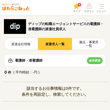
0
キープ
ログイン
メニュー
ディップの転職エージェントサービスの看護師・
准看護師の派遣社員求人
拠点・事業所
派遣会社情報
派遣求人一覧
一覧
看護師・准看護師
条件変更
0
( 平均時給：-円 )
件
該当するお仕事情報は0件です。
条件を再設定し、検索してください。