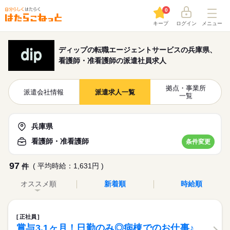
0
キープ
ログイン
メニュー
ディップの転職エージェントサービスの兵庫県、
看護師・准看護師の派遣社員求人
拠点・事業所
派遣会社情報
派遣求人一覧
一覧
兵庫県
看護師・准看護師
条件変更
97
( 平均時給：1,631円 )
件
オススメ順
新着順
時給順
正社員
賞与3.1ヶ月！日勤のみ◎病棟でのお仕事♪