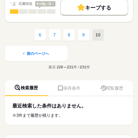
働く人の待遇向上
応募状況
今が狙い目！
りがいのあるお仕事です。
キープする
★ご利用メリット
勤務時間
高収入
看護師・准看護師
職種
日本最大級の求人情報の中からぴったりな求人をご紹介。
ひとりで
みんなで
仕事の仕方
■シフト
基本特徴
履歴書作成のアドバイスや面接日の調整だけでなく、お給料、
※この求人情報はディップの転職エージェントサービスによる
日勤のみ
お休み、入職時期の交渉もサポートします。
職業紹介になります。
人材紹介
続きを読む
■日勤
しずか
にぎやか
職場の様子
■業務内容
10：30-21：00（休憩60分）
6
7
8
9
10
募集条件
【もちろん無料】
病棟における看護師業務全般に従事していただきます。
■備考
続きを読む
費用は一切かかりません。
続きを読む
交通費
実働8.0時間 ※変形労働制
医療・介護・福祉関連
業界
＊夜勤体制
就業時間・曜日
・一般病棟：看護師2名
前のページへ
休日・休暇
・回復期リハビリ病棟：看護師1名+助手1名
応募資格
残20未満
■休日制度備考
表示
226～231
件 /
231
件
正看護師
働き方・環境
■おすすめポイント
月8～11日休み
こちらの求人情報は
・2022年5月に病院を全面リニューアルしており、最新設備・機
■年間休日数
社会保険制度
研修制度
禁煙・分煙
駅5分以内
ディップ株式会社「ナースではたらこ」による
材など揃った環境での勤務が叶えられます。
120日
職業紹介となります。
月給
給与
・手術を要する急性期対応から在宅に向けたリハビリ対応まで
検索履歴
保存条件
閲覧履歴
>詳しい募集要項をすべて見る
はたらこねっとからご応募ののち、
整形外科領域の幅広い手技を身に付けることができます。
【給与内訳】
「ナースではたらこ」運営事務局よりご連絡いたします。
続きを読む
・年間休日数が120日以上と高水準なのに加え、職員の有給消化
基本給：188000円～
率は90％以上を保持しています。
住宅手当：8000円
最近検索した条件はありません。
★職業紹介とは？
応募する
・夜勤手当1回あたり13,000円と高水準です。
職務手当：11000円
求職中の看護師さんの転職を専任の
お仕事の特徴
※3件まで履歴が残ります。
※月給には上記手当を一律含みます
キャリアアドバイザーが入職まで無料でサポートいたします。
基本特徴
★ご利用メリット
人材紹介
日本最大級の求人情報の中からぴったりな求人をご紹介。
勤務時間