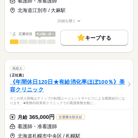
看護師・准看護師
基本給：148000円～164000円
～1日の流れ（例）～
資格手当：30000円
北海道江別市 / 大麻駅
★職業紹介とは？
応募する
9：00：朝礼
※月給には上記手当を一律含みます
求職中の看護師さんの転職を専任の
お仕事の特徴
9：30：社用車に乗って出発！
詳細を開く
キャリアアドバイザーが入職まで無料でサポートいたします。
10：00：訪問1件目
職種/応募資格
お仕事の特徴
給与/時間/休日
働く人の待遇向上
11：00：訪問2件目
★ご利用メリット
勤務時間
高収入
応募状況
今が狙い目！
12：00：昼食
キープする
日本最大級の求人情報の中からぴったりな求人をご紹介。
13：30：病院での退院前カンファレンスへの参加
■シフト
看護師・准看護師
職種
基本特徴
履歴書作成のアドバイスや面接日の調整だけでなく、お給料、
ひとりで
みんなで
仕事の仕方
15：00：訪問3件目
日勤のみ
お休み、入職時期の交渉もサポートします。
※この求人情報はディップの転職エージェントサービスによる
未経験OK
人材紹介
続きを読む
16：00：訪問4件目
■日勤
職業紹介になります。
17：00：帰社・記録の手直しや印刷などの事務作業
9：00-18：00（休憩60分）
しずか
にぎやか
職場の様子
募集条件
【もちろん無料】
■個人宅への訪問看護業務
18：00：退社
費用は一切かかりません。
・服薬管理
交通費
高収入
・病状の観察
続きを読む
正社員
休日・休暇
就業時間・曜日
医療・介護・福祉関連
業界
・病院の主治医との連絡や相談
《年間休日120日★有給消化率ほぼ100％》美
・生活リズム改善の援助
■休日制度
残20未満
容クリニック
・コミュニケーション能力改善の援助
週休2日制
応募資格
働き方・環境
・ご家族からの相談への助言
■休日制度備考
※この求人情報はディップの転職エージェントサービスによる職業紹介にな
正看護師
・就労支援
休日の日数は土日分とし、取得日はシフトにより定める
社会保険制度
禁煙・分煙
駅5分以内
こちらの求人情報は
ります。■業務内容美容クリニックでの看護業務全般に…
・社会資源の活用と連携
■年間休日数
続きを読む
ディップ株式会社「ナースではたらこ」による
・福祉サービスなどの情報提供
110日
職業紹介となります。
月給
給与
365,000円
・対象者のエンパワーメント
月給
交通費全額支給
>詳しい募集要項をすべて見る
はたらこねっとからご応募ののち、
・カンファレンスや担当者会議
【給与内訳】
「ナースではたらこ」運営事務局よりご連絡いたします。
続きを読む
看護師・准看護師
基本給：148000円～164000円
～1日の流れ（例）～
資格手当：30000円
北海道札幌市中央区 / 札幌駅
★職業紹介とは？