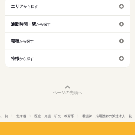
募集条件
履歴書作成のアドバイスや面接日の調整だけでなく、お給料、
■シフト
エリア
お休み、入職時期の交渉もサポートします。
から探す
交通費
続きを読む
2交代
■日勤
就業時間・曜日
【もちろん無料】
9：00-17：30（休憩60分）
費用は一切かかりません。
通勤時間・駅
から探す
残10未満
残20未満
■夜勤
続きを読む
16：30-9：30（休憩120分）
働き方・環境
職種
から探す
社会保険制度
研修制度
禁煙・分煙
車OK
休日・休暇
■休日制度
4週8休制
特徴
から探す
■年間休日数
120日
ページの先頭へ
人一覧
北海道
医療・介護・研究・教育系
看護師・准看護師の派遣求人一覧