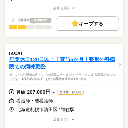
応募する
9：00：朝礼
※月給には上記手当を一律含みます
求職中の看護師さんの転職を専任の
お仕事の特徴
9：30：社用車に乗って出発！
詳細を開く
キャリアアドバイザーが入職まで無料でサポートいたします。
10：00：訪問1件目
職種/応募資格
お仕事の特徴
給与/時間/休日
働く人の待遇向上
11：00：訪問2件目
★ご利用メリット
勤務時間
高収入
応募状況
応募者増加中！
12：00：昼食
キープする
日本最大級の求人情報の中からぴったりな求人をご紹介。
13：30：病院での退院前カンファレンスへの参加
■シフト
看護師・准看護師
職種
基本特徴
履歴書作成のアドバイスや面接日の調整だけでなく、お給料、
ひとりで
みんなで
仕事の仕方
15：00：訪問3件目
日勤のみ
お休み、入職時期の交渉もサポートします。
※この求人情報はディップの転職エージェントサービスによる
未経験OK
人材紹介
続きを読む
16：00：訪問4件目
■日勤
職業紹介になります。
17：00：帰社・記録の手直しや印刷などの事務作業
9：00-18：00（休憩60分）
しずか
にぎやか
職場の様子
募集条件
【もちろん無料】
■業務内容
18：00：退社
費用は一切かかりません。
美容クリニックでの看護業務全般に従事していただきます。
交通費
正社員
・医療脱毛レーザー照射
続きを読む
年間休日120日以上！賞与5か月！整形外科病
休日・休暇
就業時間・曜日
医療・介護・福祉関連
業界
・診察の補助や付随する作業など
院での病棟勤務
■休日制度
残20未満
※完全予約制のクリニックです
週休2日制
応募資格
※この求人情報はディップの転職エージェントサービスによる職業紹介にな
働き方・環境
■休日制度備考
ります。■業務内容病棟における看護師業務全般に従事…
正看護師
★おすすめポイント★
休日の日数は土日分とし、取得日はシフトにより定める
社会保険制度
禁煙・分煙
こちらの求人情報は
◎研修制度充実！
■年間休日数
続きを読む
ディップ株式会社「ナースではたらこ」による
207,000円～
しっかりとしたマニュアルがあるため、業務に不安のある方
月給
交通費一部支給
110日
職業紹介となります。
月給
給与
も安心して業務をスタートできます。
>詳しい募集要項をすべて見る
はたらこねっとからご応募ののち、
看護師・准看護師
◎自分らしく働ける職場！
【給与内訳】
「ナースではたらこ」運営事務局よりご連絡いたします。
続きを読む
年間休日120日、有給承認率100%。ネイルやまつエクOKなど
基本給：177000円～177000円
北海道札幌市清田区 / 福住駅
自分らしさを大事にできる環境です。
職務手当：115000円
★職業紹介とは？
応募する
年に2回昇給のチャンスもあり、モチベーション維持に繋がり
※月給には上記手当を一律含みます
詳細を開く
求職中の看護師さんの転職を専任の
お仕事の特徴
ます。
職種/応募資格
お仕事の特徴
給与/時間/休日
キャリアアドバイザーが入職まで無料でサポートいたします。
◎急成長している医療脱毛クリニックで、お客様を綺麗にするや