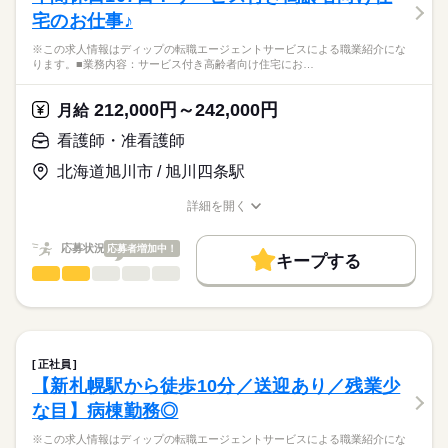
宅のお仕事♪
※この求人情報はディップの転職エージェントサービスによる職業紹介にな
ります。■業務内容：サービス付き高齢者向け住宅にお…
212,000円～242,000円
月給
看護師・准看護師
北海道旭川市 / 旭川四条駅
詳細を開く
職種/応募資格
お仕事の特徴
給与/時間/休日
応募状況
応募者増加中！
キープする
看護師・准看護師
職種
ひとりで
みんなで
仕事の仕方
※この求人情報はディップの転職エージェントサービスによる
職業紹介になります。
しずか
にぎやか
職場の様子
■業務内容：サービス付き高齢者向け住宅における看護業務全般
バイタルチェック・健康管理
正社員
口腔ケア、服薬管理、診療補助
続きを読む
【新札幌駅から徒歩10分／送迎あり／残業少
医療・介護・福祉関連
業界
訪問診療の同行
な目】病棟勤務◎
報告書の作成
医師の指示による医療的処置
応募資格
※この求人情報はディップの転職エージェントサービスによる職業紹介にな
他職種との情報共有・連携