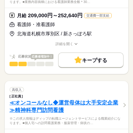
ります。■業務内容病棟における看護師業務全般＊30…
正看護師
その他の付随業務
こちらの求人情報は
ディップ株式会社「ナースではたらこ」による
209,000円～252,640円
★おすすめポイント★
月給
交通費一部支給
職業紹介となります。
月給
給与
アットホームな環境で、利用者様とじっくり関わりながら看護
>詳しい募集要項をすべて見る
はたらこねっとからご応募ののち、
看護師・准看護師
ができます。
【給与内訳】
「ナースではたらこ」運営事務局よりご連絡いたします。
続きを読む
今後需要が高まる高齢者看護・介護に携わり、経験の幅も広が
基本給：212000円～242000円
北海道札幌市厚別区 / 新さっぽろ駅
ります！
※月給には上記手当を一律含みます
★職業紹介とは？
応募する
日勤のみのため、仕事と家庭を両立しながら働けます。
詳細を開く
求職中の看護師さんの転職を専任の
お仕事の特徴
マイカー通勤の方には無料駐車場があります。
職種/応募資格
お仕事の特徴
給与/時間/休日
キャリアアドバイザーが入職まで無料でサポートいたします。
生活リズムを整えやすく、プライベートも充実♪
基本特徴
勤務時間
応募状況
応募者増加中！
キープする
★ご利用メリット
人材紹介
■シフト
看護師・准看護師
職種
日本最大級の求人情報の中からぴったりな求人をご紹介。
ひとりで
みんなで
仕事の仕方
日勤のみ
就業時間・曜日
履歴書作成のアドバイスや面接日の調整だけでなく、お給料、
※この求人情報はディップの転職エージェントサービスによる
■日勤
お休み、入職時期の交渉もサポートします。
職業紹介になります。
残20未満
続きを読む
08：30-17：30（休憩60分）
しずか
にぎやか
職場の様子
■業務内容
■備考
続きを読む
働き方・環境
【もちろん無料】
病棟における看護師業務全般
高収入
13：00-22：00（休憩60分）
費用は一切かかりません。
続きを読む
社会保険制度
禁煙・分煙
車OK
正社員
医療・介護・福祉関連
業界
＊30床、40床の障害者病棟で、入院患者の多くは高齢の方で
≪オンコールなし◆運営母体は大手安定企業
休日・休暇
す。
≫精神科専門訪問看護
■休日制度
応募資格
★おすすめポイント★
4週8休制
※この求人情報はディップの転職エージェントサービスによる職業紹介にな
正看護師
◎新さっぽろ駅・JR千歳線新札幌駅から徒歩10分とアクセス良
■休日制度備考
こちらの求人情報は
ります。■個人宅への訪問看護業務・服薬管理・病状の…
好！
4週8休～9休
ディップ株式会社「ナースではたらこ」による
マイカー通勤もOKです。終業後のお出かけにも便利な立地です
■年間休日数
続きを読む