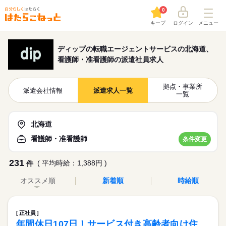
0
キープ
ログイン
メニュー
ディップの転職エージェントサービスの北海道、
看護師・准看護師の派遣社員求人
拠点・事業所
派遣会社情報
派遣求人一覧
一覧
北海道
看護師・准看護師
条件変更
231
( 平均時給：1,388円 )
件
オススメ順
新着順
時給順
正社員
年間休日107日！サービス付き高齢者向け住