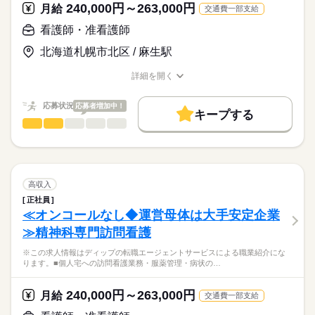
職業紹介となります。
月給
給与
240,000円～263,000円
♪
月給
交通費一部支給
107日
>詳しい募集要項をすべて見る
はたらこねっとからご応募ののち、
新さっぽろ駅から送迎バスも出ています！
【給与内訳】
「ナースではたらこ」運営事務局よりご連絡いたします。
続きを読む
看護師・准看護師
◎残業少なめ！無駄な業務を減らし、効率的な働き方を目指して
基本給：189000円～232640円
います。
資格手当：20000円
北海道札幌市北区 / 麻生駅
★職業紹介とは？
応募する
◎単身寮完備、住宅手当、燃料手当あり！
※月給には上記手当を一律含みます
求職中の看護師さんの転職を専任の
お仕事の特徴
職員の生活をサポートする福利厚生が充実しています。
詳細を開く
キャリアアドバイザーが入職まで無料でサポートいたします。
◎賞与実績は4.00カ月分と高待遇♪やりがいUPに繋がります。
職種/応募資格
お仕事の特徴
給与/時間/休日
基本特徴
◎夜勤は回数の相談が可能です。
★ご利用メリット
勤務時間
人材紹介
応募状況
応募者増加中！
キープする
日本最大級の求人情報の中からぴったりな求人をご紹介。
■シフト
看護師・准看護師
職種
募集条件
履歴書作成のアドバイスや面接日の調整だけでなく、お給料、
ひとりで
みんなで
仕事の仕方
2交代
お休み、入職時期の交渉もサポートします。
※この求人情報はディップの転職エージェントサービスによる
交通費
続きを読む
■日勤
職業紹介になります。
08：30-17：00（休憩60分）
しずか
にぎやか
職場の様子
就業時間・曜日
【もちろん無料】
■個人宅への訪問看護業務
■夜勤
続きを読む
費用は一切かかりません。
・服薬管理
残10未満
残20未満
高収入
16：30-09：00（休憩120分）
・病状の観察
続きを読む
■備考
正社員
働き方・環境
医療・介護・福祉関連
業界
・病院の主治医との連絡や相談
夜勤は月1～4回（相談可）
≪オンコールなし◆運営母体は大手安定企業
休日・休暇
・生活リズム改善の援助
社会保険制度
禁煙・分煙
車OK
寮・社宅
≫精神科専門訪問看護
・コミュニケーション能力改善の援助
■休日制度
応募資格
・ご家族からの相談への助言
週休2日制
※この求人情報はディップの転職エージェントサービスによる職業紹介にな
正看護師
・就労支援
■休日制度備考
こちらの求人情報は
ります。■個人宅への訪問看護業務・服薬管理・病状の…
・社会資源の活用と連携
勤務シフト表による
ディップ株式会社「ナースではたらこ」による
・福祉サービスなどの情報提供
■年間休日数
続きを読む
職業紹介となります。
月給
給与
240,000円～263,000円
・対象者のエンパワーメント
月給
交通費一部支給
102日
>詳しい募集要項をすべて見る
はたらこねっとからご応募ののち、
・カンファレンスや担当者会議
【給与内訳】
「ナースではたらこ」運営事務局よりご連絡いたします。
続きを読む