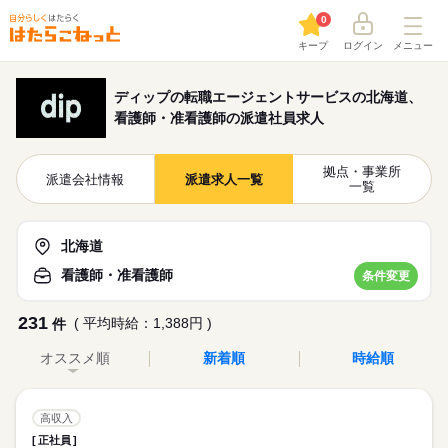
0
キープ
ログイン
メニュー
ディップの転職エージェントサービスの北海道、
看護師・准看護師の派遣社員求人
拠点・事業所
派遣会社情報
派遣求人一覧
一覧
北海道
看護師・准看護師
条件変更
231
( 平均時給：1,388円 )
件
オススメ順
新着順
時給順
高収入
正社員