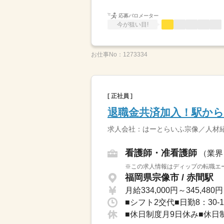
応募バロメーター
今が狙い目!
お仕事No：
1273334
[ 正社員 ]
退職金共済加入！駅から
求人会社：はーとらいふ宗像／人材
看護師・准看護師
（業界
※この求人情報はディップの転職エー
福岡県宗像市 / 赤間駅
月給334,000円～345,480円
■シフト2交代■日勤8：30-1
■休日制度月9日休み■休日