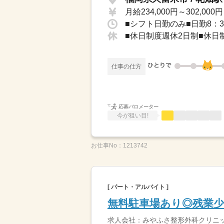
月給234,000円～302,000円
■シフト日勤のみ■日勤8：30
■休日制度週休2日制■休日
仕事の仕方
応募バロメーター
今が狙い目!
お仕事No：
1213742
[ パート・アルバイト ]
無料駐車場あり◎残業少
求人会社：みやふさ整形外科クリニ