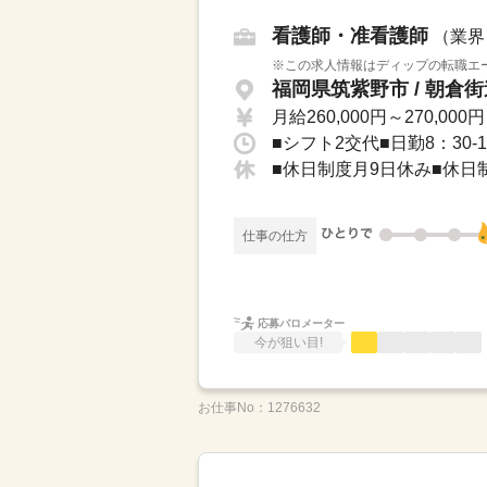
看護師・准看護師
（業界
※この求人情報はディップの転職エー
福岡県筑紫野市 / 朝倉
月給260,000円～270,000円
■シフト2交代■日勤8：30-1
■休日制度月9日休み■休日
仕事の仕方
応募バロメーター
今が狙い目!
お仕事No：
1276632