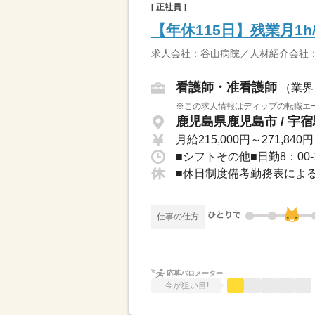
[ 正社員 ]
【年休115日】残業月1
求人会社：谷山病院／人材紹介会社
看護師・准看護師
（業界
※この求人情報はディップの転職エー
鹿児島県鹿児島市 / 宇宿
月給215,000円～271,840円
■休日制度備考勤務表による
仕事の仕方
応募バロメーター
今が狙い目!