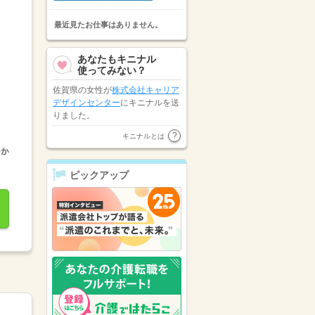
最近見たお仕事はありません。
あなたもキニナル
使ってみない？
佐賀県の女性が
株式会社キャリア
デザインセンター
にキニナルを送
りました。
佐賀県の女性が
株式会社キャリア
キニナルとは
デザインセンター
にキニナルを送
りました。
ピックアップ
パーソルテンプスタッフ株式会社
が福岡県の女性にキニナルを送り
ました。
佐賀県の女性が
株式会社エキスパ
ートスタッフ
にキニナルを送りま
した。
福岡県の女性が
パーソルテンプス
タッフ株式会社
にキニナルを送り
ました。