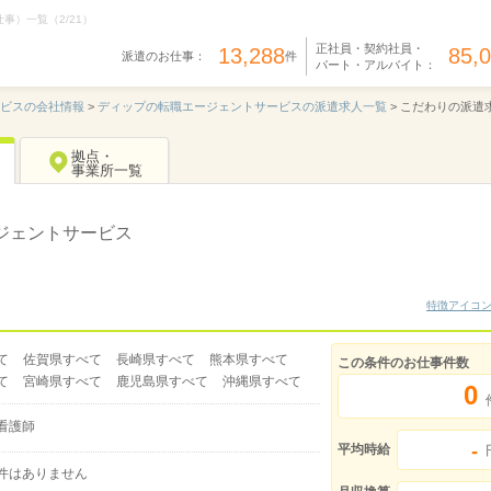
）一覧（2/21）
正社員・契約社員・
13,288
85,
派遣のお仕事：
件
パート・アルバイト：
ービスの会社情報
>
ディップの転職エージェントサービスの派遣求人一覧
>
こだわりの派遣
拠点・
事業所一覧
ジェントサービス
特徴アイコ
て
佐賀県すべて
長崎県すべて
熊本県すべて
この条件のお仕事件数
て
宮崎県すべて
鹿児島県すべて
沖縄県すべて
0
看護師
-
平均時給
件はありません