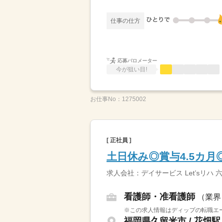
仕事の仕方
応募バロメーター
今が狙い目!
お仕事No：
1275002
[ 正社員 ]
土日休み◎賞与4.5カ
求人会社：デイサービス Let’sリ
看護師・准看護師
（業界
※この求人情報はディップの転職エー
福岡県久留米市 / 花畑駅