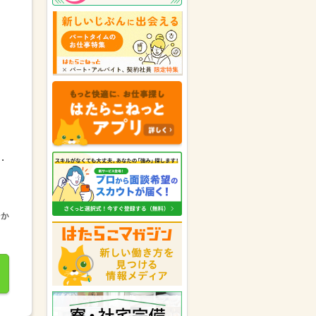
パーソルテンプスタッフ株式会社
が福岡県の女性にキニナルを送り
ました。
福岡県の男性が
パーソルテンプス
タッフ株式会社
にキニナルを送り
ました。
福岡県の女性が
トランスコスモス
パートナーズ株式会社
にキニナル
を送りました。
パーソルテンプスタッフ株式会社
が福岡県の女性にキニナルを送り
20：00-09：00（休憩90分）■備考夜...
ました。
株式会社アソウ・ヒューマニーセ
ンター 九州エリア
が福岡県の女
性にキニナルを送りました。
福岡県の女性が
株式会社リクルー
トスタッフィング 西日本
にキニ
ナルを送りました。
キャリアリンク株式会社（東証プ
ライム市場）
が福岡県の男性にキ
ニナルを送りました。