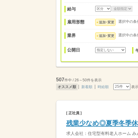
給与
雇用形態
選択中の条
追加･変更
業界
選択中の条
追加･変更
公開日
507
件中 / 26～50件を表示
表
オススメ順
新着順
時給順
[ 正社員 ]
残業少なめ◎夏季冬季
求人会社：住宅型有料老人ホーム 