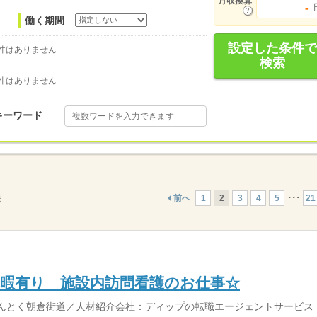
月収換算
-
働く期間
設定した条件で
件はありません
検索
件はありません
キーワード
前へ
1
2
3
4
5
･･･
21
示
休暇有り 施設内訪問看護のお仕事☆
みんとく朝倉街道／人材紹介会社：ディップの転職エージェントサービス