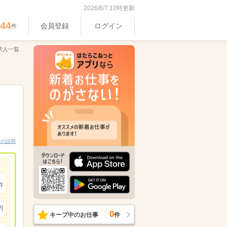
2026/8/7 12時更新
044
会員登録
ログイン
件
求人一覧
ンの説明
件
円
0
キープ中のお仕事
件