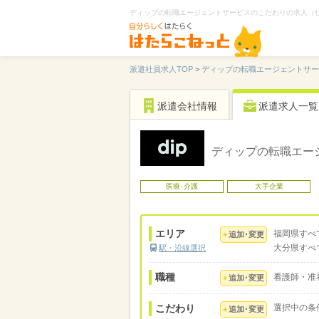
ディップの転職エージェントサービスのこだわりの求人（仕事
派遣社員求人TOP
>
ディップの転職エージェントサ
派遣会社情報
派遣求人一覧
ディップの転職エー
医療･介護
大手企業
エリア
福岡県すべ
追加･変更
大分県すべ
駅・沿線選択
職種
看護師・准
追加･変更
こだわり
選択中の条
追加･変更