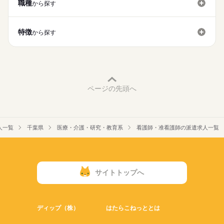
職種
から探す
ブランクOK
社会保険制度
研修制度
資格支援
休日・休暇
禁煙・分煙
車OK
■休日制度備考
シフト制（勤務表）
特徴
から探す
■年間休日数
120日
ページの先頭へ
人一覧
千葉県
医療・介護・研究・教育系
看護師・准看護師の派遣求人一覧
サイトトップへ
ディップ（株）
はたらこねっととは