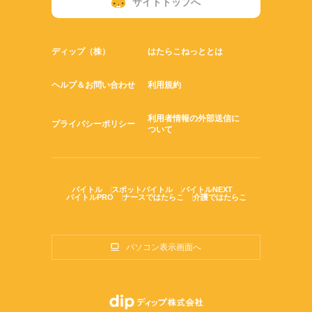
サイトトップへ
ディップ（株）
はたらこねっととは
ヘルプ＆お問い合わせ
利用規約
利用者情報の外部送信に
プライバシーポリシー
ついて
バイトル
スポットバイトル
バイトルNEXT
バイトルPRO
ナースではたらこ
介護ではたらこ
パソコン表示画面へ