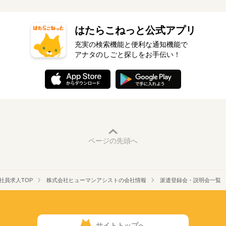
はたらこねっと公式アプリ
充実の検索機能と便利な通知機能で
アナタのしごと探しをお手伝い！
ページの先頭へ
社員求人TOP
株式会社ヒューマンアシストの会社情報
派遣登録会・説明会一覧
サイトトップへ