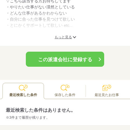
▽こちら該当する方お待ちしてます
・やりたい仕事がない漠然としている
・どんな仕事があるかわからない
・自分に合った仕事を見つけて欲しい
・とにかくサポートして欲しい etc...
こんなお悩みを抱えている方は
もっと見る
是非ご来場ください！
内容・所要時間
この派遣会社に登録する
◆当日の流れ
ご相談→お仕事紹介
◆日時
5月28日（土）10時～14時
最近検索した条件
保存した条件
最近見たお仕事
◆場所
ジェイコムホルトホール408会議室
最近検索した条件はありません。
持ち物
※3件まで履歴が残ります。
必要なものはございません