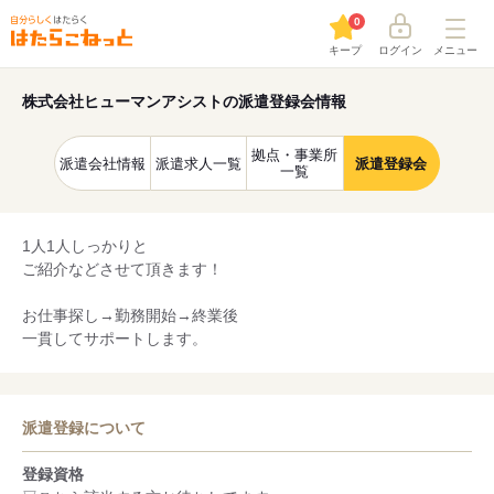
0
キープ
ログイン
メニュー
株式会社ヒューマンアシストの派遣登録会情報
拠点・事業所
派遣会社情報
派遣求人一覧
派遣登録会
一覧
1人1人しっかりと
ご紹介などさせて頂きます！
お仕事探し→勤務開始→終業後
一貫してサポートします。
派遣登録について
登録資格