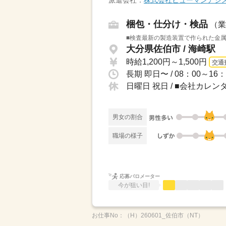
派遣会社：
株式会社ヒューマンアシ
梱包・仕分け・検品
（業
■検査最新の製造装置で作られた金属
大分県佐伯市 / 海崎駅
時給1,200円～1,500円
交通
長期 即日〜 / 08：00～1
日曜日 祝日 / ■会社カレ
男女の割合
職場の様子
応募バロメーター
今が狙い目!
お仕事No：
（H）260601_佐伯市（NT）