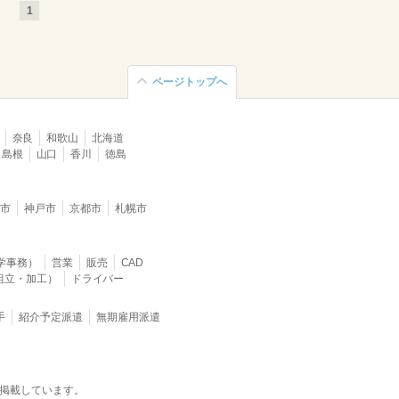
1
ページトップへ
奈良
和歌山
北海道
島根
山口
香川
徳島
堺市
神戸市
京都市
札幌市
学事務）
営業
販売
CAD
組立・加工）
ドライバー
手
紹介予定派遣
無期雇用派遣
掲載しています。