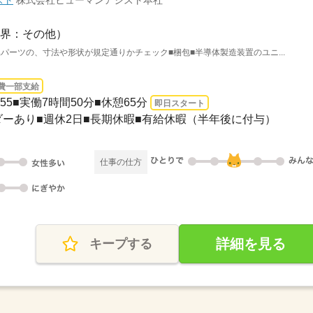
スト
株式会社ヒューマンアシスト本社
界：その他）
パーツの、寸法や形状が規定通りかチェック■梱包■半導体製造装置のユニ...
費一部支給
6：55■実働7時間50分■休憩65分
即日スタート
ンダーあり■週休2日■長期休暇■有給休暇（半年後に付与）
仕事の仕方
詳細を見る
キープする