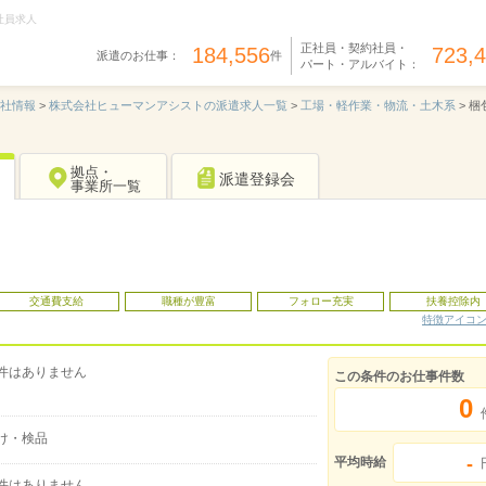
社員求人
正社員・契約社員・
184,556
723,
派遣のお仕事：
件
パート・アルバイト：
社情報
>
株式会社ヒューマンアシストの派遣求人一覧
>
工場・軽作業・物流・土木系
>
梱
拠点・
派遣登録会
事業所一覧
交通費支給
職種が豊富
フォロー充実
扶養控除内
特徴アイコ
件はありません
この条件のお仕事件数
0
け・検品
-
平均時給
件はありません