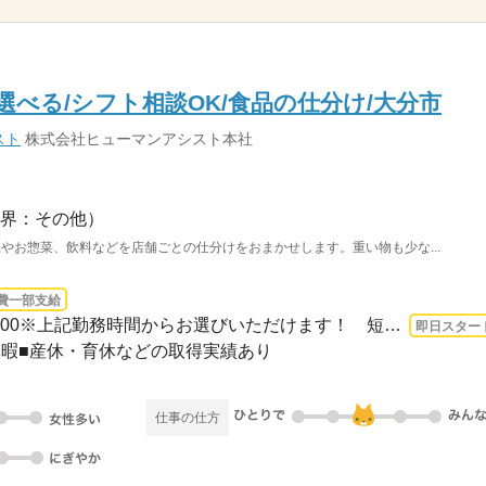
選べる/シフト相談OK/食品の仕分け/大分市
スト
株式会社ヒューマンアシスト本社
界：その他）
やお惣菜、飲料などを店舗ごとの仕分けをおまかせします。重い物も少な...
費一部支給
長期 即日〜 / 09：00～18：00※上記勤務時間からお選びいただけます！ 短時間も相談O...
即日スター
休暇■産休・育休などの取得実績あり
仕事の仕方