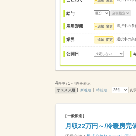
こだわり
追加･変更
給与
雇用形態
選択中の条
追加･変更
業界
選択中の条
追加･変更
公開日
4
件中 / 1～4件を表示
表
オススメ順
新着順
時給順
[ 一般派遣 ]
月収22万円～/冷暖房完