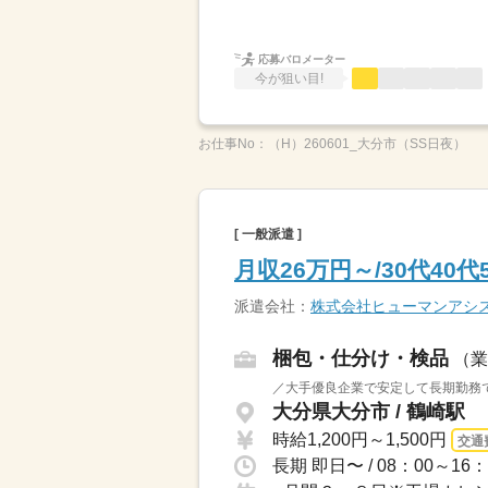
応募バロメーター
今が狙い目!
お仕事No：
（H）260601_大分市（SS日夜）
[ 一般派遣 ]
月収26万円～/30代40
派遣会社：
株式会社ヒューマンアシ
梱包・仕分け・検品
（業
／大手優良企業で安定して長期勤務で
大分県大分市 / 鶴崎駅
時給1,200円～1,500円
交通