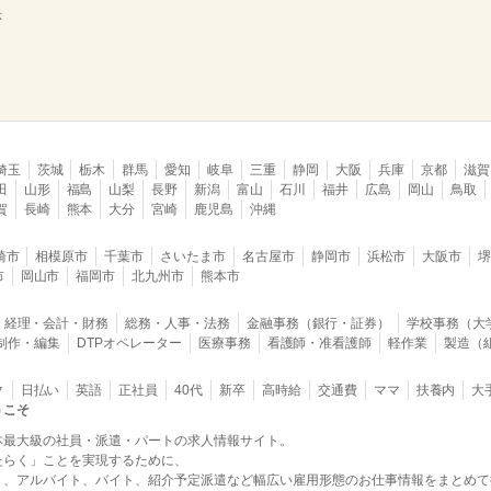
示
埼玉
茨城
栃木
群馬
愛知
岐阜
三重
静岡
大阪
兵庫
京都
滋賀
田
山形
福島
山梨
長野
新潟
富山
石川
福井
広島
岡山
鳥取
賀
長崎
熊本
大分
宮崎
鹿児島
沖縄
崎市
相模原市
千葉市
さいたま市
名古屋市
静岡市
浜松市
大阪市
市
岡山市
福岡市
北九州市
熊本市
経理・会計・財務
総務・人事・法務
金融事務（銀行・証券）
学校事務（大
B制作・編集
DTPオペレーター
医療事務
看護師・准看護師
軽作業
製造（
ク
日払い
英語
正社員
40代
新卒
高時給
交通費
ママ
扶養内
大
うこそ
本最大級の社員・派遣・パートの求人情報サイト。
たらく」ことを実現するために、
ト、アルバイト、バイト、紹介予定派遣など幅広い雇用形態のお仕事情報をまとめて