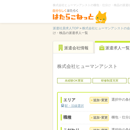
株式会社ヒューマンアシストの梱包・仕分け・検品の派遣
派遣社員求人TOP
>
株式会社ヒューマンアシストの会
け・検品の派遣求人一覧
派遣会社情報
派遣求人一覧
株式会社ヒューマンアシスト
未経験OK豊富
研修制度充実
エリア
選択中の条
追加･変更
駅・沿線選択
職種
梱包・仕分
追加･変更
選択中の条