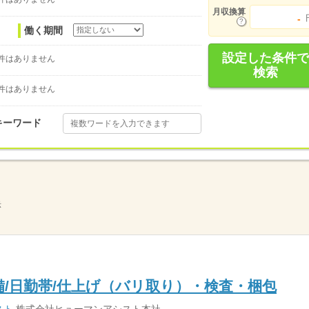
月収換算
-
働く期間
設定した条件で
件はありません
検索
件はありません
キーワード
示
備/日勤帯/仕上げ（バリ取り）・検査・梱包