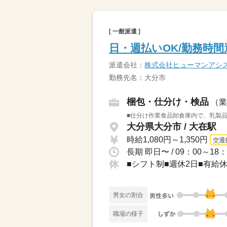
[ 一般派遣 ]
日・週払いOK/勤務時間
派遣会社：
株式会社ヒューマンアシ
勤務先名：大分市
梱包・仕分け・検品
（業
■仕分け作業食品卸倉庫内で、乳製品
大分県大分市 / 大在駅
時給1,080円～1,350円
交通
■シフト制■週休2日■有給
男女の割合
職場の様子