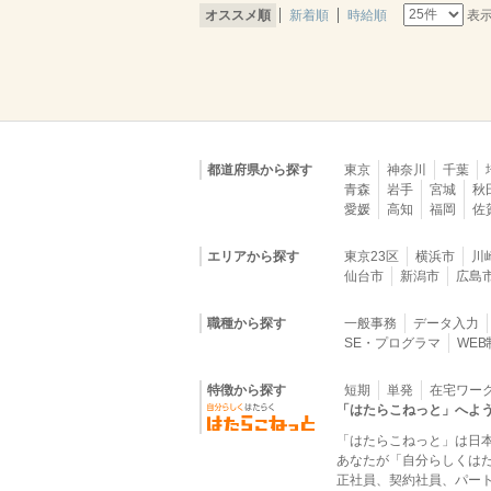
表
オススメ順
新着順
時給順
都道府県から探す
東京
神奈川
千葉
青森
岩手
宮城
秋
愛媛
高知
福岡
佐
エリアから探す
東京23区
横浜市
川
仙台市
新潟市
広島
職種から探す
一般事務
データ入力
SE・プログラマ
WE
特徴から探す
短期
単発
在宅ワー
「はたらこねっと」へよ
「はたらこねっと」は日
あなたが「自分らしくは
正社員、契約社員、パー