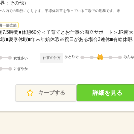
界：その他）
ム内での勤務になります。半導体装置を作っている工場での勤務です。未...
費一部支給
0■実働7.5時間■休憩60分＜子育てとお仕事の両立サポート＞JR南大..
GW休暇■夏季休暇■年末年始休暇※祝日がある場合3連休■有給休暇..
仕事の仕方
詳細を見る
キープする