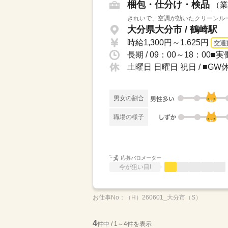
梱包・仕分け・検品
（業
きれいで、空調が効いたクリーンルー
大分県大分市 / 鶴崎駅
時給1,300円～1,625円
交通
長期 / 09：00～18：0
土曜日 日曜日 祝日 / ■
男女の割合
職場の様子
応募バロメーター
今が狙い目!
お仕事No：
（H）260601_大分市（S）
4
件中 / 1～4件を表示