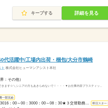
詳細を見る
キープする
代50代活躍中/工場内出荷・梱包/大分市鶴崎
スト
株式会社ヒューマンアシスト本社
界：その他）
きます☆＼シニアの方もあきらめないで！・・・▼お仕事内容プラスティッ...
費一部支給
長期 即日〜 / 08：00～16：3016：00～00：3000：00～08：30★３交替勤務１）08：00～1...
即日スター