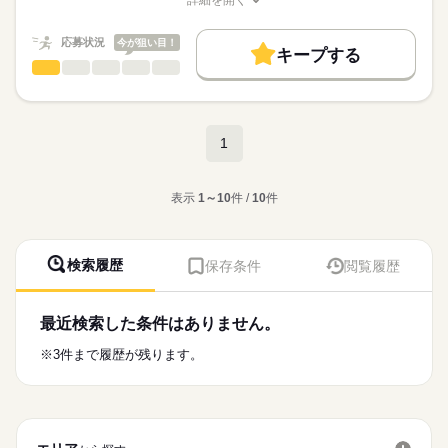
詳細を開く
残業1,375円
応募する
50代活躍
60代歓迎
職種/応募資格
お仕事の特徴
給与/時間/休日
■給与支払い方法
続きを読む
応募状況
募集条件
今が狙い目！
続きを読む
キープする
・毎月25日支払い
梱包・仕分け・検品
職種
交通費
主婦・主夫
・銀行振込
男性
女性
男女の割合
※金融機関が休みの場合：翌営業日
きれいで、空調が効いたクリーンルーム内での
長期
期間・時間
就業時間・曜日
給与や交通費はまとめて支給
勤務になります。
14：00～16：15
ひとりで
みんなで
残20未満
10時～出社
1日4h以下
扶養内
Wワーク可
仕事の仕方
半導体装置を作っている工場での勤務です。
休憩なし
続きを読む
1
■日払いOK※規定あり
週4日
土日祝休
家庭都合休可
実働2時間15分
■週払いOK※規定あり
未経験の方も安心
続きを読む
しずか
にぎやか
職場の様子
働き方・環境
誰にでもできるお仕事
その他
表示
1～10
件 /
10
件
業界
【交通費備考】
お仕事の内容は、いろいろ。
ブランクOK
産休・育休
社会保険制度
研修制度
土曜 日曜 祝日
休日・休暇
※規定あり（上限：1万3000円）
応募資格
日払い
週払い
禁煙・分煙
バイク自転車
車OK
■組立■
■GW休暇
【応募資格】
部品と部品を溶接でくっつけます。
■夏季休暇
検索履歴
保存条件
閲覧履歴
寮・社宅
■学歴・経験不問
主には、マシーンオペレーター業務を
■年末年始休暇
きれいで、空調が効いたクリーンルーム内での勤務になりま
行います。
※祝日がある場合3連休
す。
【こんな人が活躍】
別れた部品の組立の軽作業です。
■有給休暇：法定通り
半導体装置を作っている工場での勤務です。
最近検索した条件はありません。
●土日祝休みでプライベート充実を
続きを読む
お仕事探しでお悩みを抱えていらっしゃる方、ヒューマンアシ
図りたい方
■仕分け作業■
ストにまずお問合せください！
※3件まで履歴が残ります。
●日勤帯のみでワークライフバランスを
組立に必要な部品のピッキングや、
図りたい方
時給
給与
入荷部品の仕分け作業です。
>詳しい募集要項をすべて見る
●保育施設があるから、
【給与備考】
お仕事の特徴
子育てママ、パパ活躍中
作業内容は、
時給1,300円
●主婦、主夫活躍中
面接や、工場見学をして決めていただきます。
基本特徴
残業1,625円