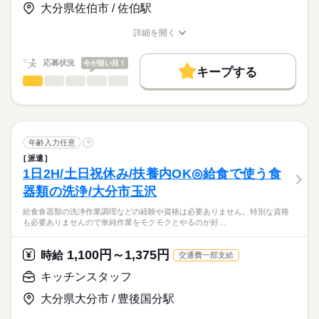
▼服薬介助など
■工場カレンダー
大分県佐伯市 / 佐伯駅
工場～倉庫内作業まで
■不問
時給
給与
続きを読む
幅広く取り扱っています。
>詳しい募集要項をすべて見る
お仕事の特徴
┌■ 生活援助
■有給休暇
■給与について
詳細を開く
【こんな人が活躍】
└───────────────────
基本特徴
職種/応募資格
お仕事の特徴
給与/時間/休日
時給1,100円以上（無資格者）
土日休みや時短勤務など
●経験不問の職場をお探しの方
▼利用者が生活するスペースの掃除
時給1,150円以上（介護初任者資格）
勤務時間が選べるため
新卒・第二
20代活躍
30代活躍
40代活躍
●20代、30代、40代、50代活躍中
応募状況
今が狙い目！
応募する
▼一般的な食事の支度
キープする
時給1,150円以上（介護実務者資格）
主婦（夫）やフリーター、シニア
●産育休があるのでライフステージが変わっても働けます
▼衣服の整理被服の補修
正社員登用
食品・飲料製造
職種
時給1,250円以上（介護福祉士以上）
続きを読む
ミドル、エルダーの方などが活躍中です。
男性
女性
男女の割合
●子育てママ、パパ活躍中
▼見守りなど
・海産加工品（ひじきやわかめなど）を
募集条件
●夜勤手当でしっかり稼げる
続きを読む
【給与について】
お仕事をはじめる方の9割以上が
加工する前に洗浄したものの中から
●I・Uターンの方
大量募集
交通費
即日スタート
主婦・主夫
ひとりで
みんなで
仕事の仕方
■支払方法：銀行振込
工場や製造のお仕事が初めて。
長期
期間・時間
異物や不良品を発見して仕分ける目視での作業です。
続きを読む
日・週払いは事務所で手渡し
WEB登録
年齢入力任意
?
07：30～16：30
（大分市高城新町）
登録時にご希望を相談していただくことで
・職場は食品製造の安全衛生基準を重視した
続きを読む
しずか
にぎやか
08：30～17：30
職場の様子
派遣
就業時間・曜日
あなたに合うお仕事探しができます！
工場ですのでクリーンな空間の
17：00～09：00
1日2H/土日祝休み/扶養内OK◎給食で使う食
■支払日：毎月25日
その他
業界
きれいな職場で安心して
残20未満
10時～出社
16時前退社
週2・3日
週4日
下記の時間帯からご希望を伺います。お気軽にご相談くださ
（※金融機関休業日の場合は翌営業日）
器類の洗浄/大分市玉沢
のびのびと仕事に集中できます。
応募資格
い。
続きを読む
シフト勤務
※給与・交通費はまとめて支給します
［1］07：30～16：30（休憩60分）
給食食器類の洗浄作業調理などの経験や資格は必要ありません。特別な資格
【応募資格】
・コツと慣れが重要で難しい作業を
働き方・環境
［2］08：30～17：30（休憩60分）
も必要ありませんので単純作業をモクモクとやるのが好…
【交通費備考】
■未経験OK
するわけではないので、若手から年配者まで
・海産加工品（ひじきやわかめなど）を
［3］17：00～翌9：00（夜勤・休憩120分）
月曜 火曜 水曜 木曜 金曜 土曜 日曜 祝日
休日・休暇
※規定あり（上限：月13,000円）
ブランクOK
産休・育休
社会保険制度
研修制度
長期安定して働かれています！
加工する前に洗浄したものの中から
【こんな人が活躍】
1,100円～1,375円
時給
交通費一部支給
■シフト制
異物や不良品を発見して仕分ける目視での作業です。
制服あり
日払い
週払い
禁煙・分煙
バイク自転車
●未経験の方多数活躍中
続きを読む
■週休2日
キッチンスタッフ
●簡単な作業でもくもく勤務希望の方
車OK
寮・社宅
ルーティン
■有給休暇（半年後に付与）
■産休・育休などの取得実績あり
大分県大分市 / 豊後国分駅
お仕事の特徴
時給
給与
続きを読む
>詳しい募集要項をすべて見る