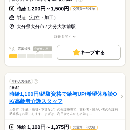
3交替勤務ですが、”実働7時間＋90分”の休憩ありで無理なく働け
■各直ともに残業あり
＜歓迎＞
続きを読む
ラベルを貼るなど出荷準備を行います。
ます。
■未経験の方
1,200円～1,500円
時給
交通費一部支給
作業はライン化されており、
２交替勤務は１と２の２交替
■フリーター
流れに沿って進めるので未経験でもすぐ慣れます。
製造（組立・加工）
■第二新卒
時給
給与
>詳しい募集要項をすべて見る
お仕事の特徴
3.出荷準備・積込み
大分県大分市 / 大分大学前駅
■日払い/週払い制度
＜活躍中＞
梱包済みの製品を出荷リストに基づいて
基本特徴
※規定あり
■20代～50代の男女スタッフ
トラックへ積み込みます。
詳細を開く
※事務所にて手渡し
未経験OK
新卒・第二
20代活躍
30代活躍
40代活躍
■3交替勤務でサクッと稼ぎたい方
応募する
製品は立体倉庫で管理されており、
職種/応募資格
お仕事の特徴
給与/時間/休日
■資格取得をサポートしてほしい方
出荷のタイミングに合わせてラインへ流します。
50代活躍
正社員登用
■残業/深夜手当
続きを読む
応募状況
■大手企業で勤務したい方
今が狙い目！
キープする
■お盆/年末年始手当
募集条件
続きを読む
製造（組立・加工）
職種
男性
女性
男女の割合
大量募集
交通費
即日スタート
主婦・主夫
■給与サイクル：毎月25日払い
■部品の検査
長期
期間・時間
※銀行振込
・顕微鏡で部品を確認/検査
就業時間・曜日
08：00～16：30
ひとりで
みんなで
仕事の仕方
※金融機関が休みの場合翌営業日
※半導体検査の装置に使われる
16：00～00：30
続きを読む
週4日
※交通費含む
細い針のような部品
年齢入力任意
?
00：00～08：30
・良品と不良品を分ける
続きを読む
働き方・環境
しずか
にぎやか
職場の様子
■3交替制
派遣
■研修/教育制度
※ピンセット使用
時給1,100円/経験資格で給与UP/希望休相談O
■残業：各直ともにあり
続きを読む
その他
業界
ブランクOK
産休・育休
社会保険制度
研修制度
＜収入例＞
K/高齢者介護スタッフ
入社後に先輩が仕事の流れや
応募資格
制服あり
日払い
週払い
禁煙・分煙
バイク自転車
＜休憩時間＞
■月収260,000円以上も可能！
検査方法をしっかりと教えます♪
■45分以上：実働6時間を超える場合
大分市（千歳・高城・下郡など）の介護施設で、高齢者・障がい者の介護補
■高卒以上
休日・休暇
※時間外手当含む
車OK
寮・社宅
ルーティン
助業務をお願いします。まずは、利用者さんのお名前を…
■60分以上：実働8時間を超える場合
■経験不問
コツコツ×モクモク作業だから
■シフト制
顕微鏡で部品確認のお仕事をお任せします。プライベートと両
【交通費備考】
接客も力仕事も一切なし◎
■工場カレンダーあり
立して働きやすい！髪色自由でおしゃれに働けます。しっかり
※22：00～翌05：00は18歳未満不可
＜大歓迎＞
※規定あり
1,100円～1,375円
時給
交通費一部支給
■6日～8日/月
と稼げる♪