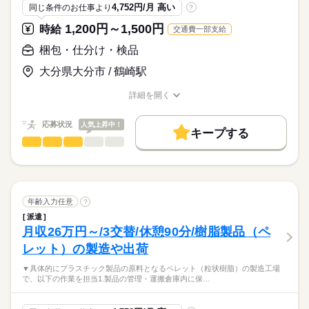
■高卒以上
組立手順書に従い、
4,752円/月 高い
同じ条件のお仕事より
?
■有給休暇
続きを読む
プラモデルのように1台ずつ組立ていくので、
■産休・育休などの取得実績あり
＜歓迎＞
1,200円～1,500円
時給
交通費一部支給
初めての方も楽しみながら覚えられます。
お仕事の特徴
■未経験者
もちろん、組立やライン製造の
梱包・仕分け・検品
■フリーター
時給
給与
経験がある方も歓迎です♪
基本特徴
>詳しい募集要項をすべて見る
■長期で働きたい方
大分県大分市 / 鶴崎駅
【月収例】
未経験OK
新卒・第二
20代活躍
30代活躍
40代活躍
■モクモクと作業を進めたい方
難しそうに感じるかもしれませんが、
228,816円
充実のサポート体制がありますので
正社員登用
詳細を開く
時給1,200円×実働7時間50分×月21日＝197,316円
＜活躍中＞
応募する
主婦（夫）さんや工場未経験者の方も
職種/応募資格
お仕事の特徴
給与/時間/休日
残業1,500円×残業1時間00分×月21日＝31,500円
募集条件
■20代～50代
続きを読む
ご安心ください！
続きを読む
応募状況
人気上昇中！
大量募集
交通費
即日スタート
主婦・主夫
キープする
【交通費備考】
＼point／
梱包・仕分け・検品
職種
※規定あり（上限：月13,000円）
男性
女性
男女の割合
WEB登録
・工場見学後、最短3日で就業可能
※1km/15円で往復距離支給
／
長期
期間・時間
・冷暖房完備で快適
就業時間・曜日
大手優良企業で
・語学を活かせる
08：00～16：55
ひとりで
みんなで
仕事の仕方
安定して長期勤務できます☆
週4日
■実働7時間50分
続きを読む
＼
年齢入力任意
?
■休憩65分
働き方・環境
続きを読む
しずか
にぎやか
職場の様子
派遣
シニアの方もあきらめないで！
ブランクOK
社会保険制度
研修制度
制服あり
月収26万円～/3交替/休憩90分/樹脂製品（ペ
その他
業界
日曜 祝日
休日・休暇
日払い
週払い
禁煙・分煙
車OK
寮・社宅
レット）の製造や出荷
・・・
応募資格
■会社カレンダーあり
ルーティン
▼具体的にプラスチック製品の原料となるペレット（粒状樹脂）の製造工場
■応募資格：不問
▼お仕事内容
■週休2日
で、以下の作業を担当1.製品の管理・運搬倉庫内に保…
■長期休暇
地元で安定して、
＜こんな人が活躍＞
プラスティックの
■有給休暇（半年後に付与）
腰を落ち着けて働きたい方活躍中！
やる気さえあれば誰でも挑戦出来ます！