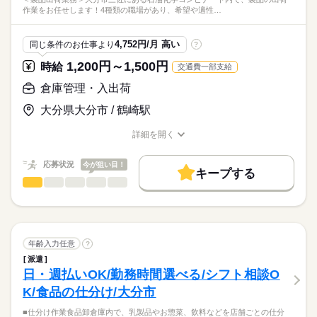
作業をお任せします！4種類の職場があり、希望や適性…
4,752円/月 高い
同じ条件のお仕事より
?
1,200円～1,500円
時給
交通費一部支給
倉庫管理・入出荷
大分県大分市 / 鶴崎駅
詳細を開く
職種/応募資格
お仕事の特徴
給与/時間/休日
応募状況
今が狙い目！
キープする
倉庫管理・入出荷
職種
男性
女性
男女の割合
＜製品出荷業務＞
大分市三佐にある
ひとりで
みんなで
仕事の仕方
石油化学コンビナート内で、
続きを読む
製品の出荷作業をお任せします！
年齢入力任意
?
4種類の職場があり、
続きを読む
しずか
にぎやか
職場の様子
派遣
希望や適性に合わせた部署で勤務が可能です。
日・週払いOK/勤務時間選べる/シフト相談O
その他
業界
K/食品の仕分け/大分市
【具体的には…】
応募資格
■石油製品の樹脂素材の梱包
■仕分け作業食品卸倉庫内で、乳製品やお惣菜、飲料などを店舗ごとの仕分
＜必須＞
■出荷準備