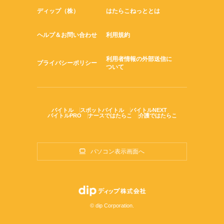
工場内の軽作業をはじめ
ディップ（株）
はたらこねっととは
倉庫内作業/マシンオペレーター
品質管理/システムエンジニア
オフィスワーク/介護職/サービス業
ヘルプ＆お問い合わせ
利用規約
などいろんな職種とを取り扱っています。
利用者情報の外部送信に
就業前にはしっかりと学べる研修を実施し
プライバシーポリシー
ついて
終業後はきちんとケアもするため
安心してお仕事ができますよ。
バイトル
スポットバイトル
バイトルNEXT
バイトルPRO
ナースではたらこ
介護ではたらこ
パソコン表示画面へ
© dip Corporation.