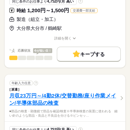
原料素材などを製造している大手工場で
4,752円/月 高い
同じ条件のお仕事より
?
体を動かして良い汗かいてガッツリ稼いでリア充可能！
最終の出荷準備や梱包作業などの
☆食堂・休憩室あり☆
1,200円～1,500円
時給
交通費一部支給
一連の作業をお願いします！
続きを読む
高時給・深夜手当・残業ありで
製造（組立・加工）
時給
給与
チームワーク重視の職場で
月収26万円以上も可能なお仕事です（＾＾）/
>詳しい募集要項をすべて見る
２交替または３交替勤務
大分県大分市 / 鶴崎駅
・・・
お仕事の特徴
いろいろな仕事を
基本特徴
詳細を開く
▼月収例
応募する
飽きずにやりたい方にオススメ♪
職種/応募資格
お仕事の特徴
給与/時間/休日
日勤＋夜勤＋深夜手当・時間外手当
未経験OK
新卒・第二
20代活躍
30代活躍
40代活躍
＝260,000円以上も可能です◎
続きを読む
応募状況
今が狙い目！
・・・
50代活躍
60代歓迎
正社員登用
キープする
製造（組立・加工）
職種
※日・週払いも対応可能OK（規定あり）
男性
女性
男女の割合
募集条件
続きを読む
交替勤務は慣れると、
※日・週払いは事務所（大分市高城新町）にて手渡し
▼具体的に
長期
期間・時間
平日にお休みがあって何かと便利です！
大量募集
交通費
即日スタート
主婦・主夫
学生歓迎
プラスチック製品の原料となる
08：00～16：30
ひとりで
みんなで
仕事の仕方
■支払日：毎月25日・銀行振込
ペレット（粒状樹脂）の製造工場で、
働き方・環境
休憩もしっかりあり、
16：00～00：30
続きを読む
※金融機関が休みの場合、金融機関の翌営業日
以下の作業を担当
年齢入力任意
?
働きやすい職場ですよ♪
00：00～08：30
ブランクOK
社会保険制度
研修制度
資格支援
※給与・交通費まとめて支給します
続きを読む
しずか
にぎやか
職場の様子
★３交替勤務
派遣
1.製品の管理・運搬
制服あり
日払い
週払い
禁煙・分煙
バイク自転車
高時給で、
月収23万円～/4勤2休/交替勤務/座り作業メイ
続きを読む
その他
業界
【交通費備考】
倉庫内に保管されたペレットを在庫管理し、
しっかり稼げるので嬉しい☆
１）08：00～16：30
車OK
寮・社宅
ルーティン
※上限13,000円／月
ン/半導体部品の検査
出荷指示に従って運搬。
応募資格
２）16：00～24：30
フォークリフトを使用する場面もあります。
◎寮あり
３）24：00～08：30
■部品の検査・顕微鏡で部品を確認/検査※半導体検査の装置に使われる 細
＜条件＞
休日・休暇
★車・バイク（要任意保険）通勤OK！
（※資格がない方は、簡単な作業からスタート）
◎日払い・週払いあり
い針のような部品・良品と不良品を分ける※ピンセッ…
■資格不問
★自転車通勤OK！
■月間６～８日
大分市三佐の石油化学コンビナート内での樹脂製品（ペレッ
※上記規定あり
■実働：７時間
※中途入社50％以上
2.袋詰め・梱包作業
※工場カレンダーによる
ト）の製造・梱包・出荷を担当していただきます。
■休憩：90分
ペレットを専用の袋に詰め、
4,752円/月 高い
同じ条件のお仕事より
?