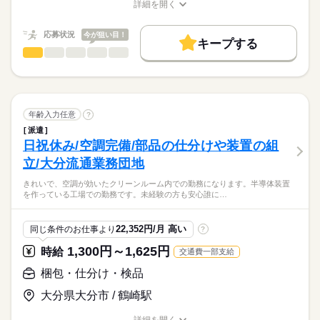
基本特徴
月2回程度の希望休可
【給与備考】
詳細を開く
職種/応募資格
※調整あり
お仕事の特徴
給与/時間/休日
■給与
未経験OK
新卒・第二
20代活躍
30代活躍
40代活躍
時給1,150円
応募状況
今が狙い目！
応募する
50代活躍
60代歓迎
キープする
残業1,438円
キッチンスタッフ
職種
続きを読む
男性
女性
男女の割合
募集条件
続きを読む
■給与支払い方法
給食食器類の洗浄作業
交通費
主婦・主夫
・毎月25日支払い
ひとりで
みんなで
仕事の仕方
・銀行振込
長期
期間・時間
調理などの経験や資格は必要ありません。
就業時間・曜日
続きを読む
※金融機関が休みの場合：翌営業日
特別な資格も必要ありませんので単純作業を
年齢入力任意
?
08：00～17：15
10時～出社
土日祝休
家庭都合休可
給与や交通費はまとめて支給
モクモクとやるのが好きな方歓迎！
しずか
にぎやか
実働8時間00分
職場の様子
派遣
働き方・環境
休憩60分
日祝休み/空調完備/部品の仕分けや装置の組
■日払いOK※規定あり
その他
業界
ブランクOK
産休・育休
社会保険制度
研修制度
■週払いOK※規定あり
立/大分流通業務団地
応募資格
日払い
週払い
禁煙・分煙
バイク自転車
車OK
土曜 日曜 祝日
休日・休暇
きれいで、空調が効いたクリーンルーム内での勤務になります。半導体装置
【交通費備考】
【応募資格】
を作っている工場での勤務です。未経験の方も安心誰に…
※規定あり（上限：1万3000円）
■未経験OK
土曜・日曜日・祝祭日を含む週休2日
土日祝休み♪14：00～16：15までの短時間で週5日働けます！
（工場カレンダーあり）
特別な資格や調理経験は不要です。扶養内で午後からしっかり
【こんな人が活躍】
22,352円/月 高い
同じ条件のお仕事より
?
パートタイム勤務希望の方におススメ♪
●未経験の方多数活躍中
続きを読む
●簡単な作業でもくもく勤務希望の方
1,300円～1,625円
時給
交通費一部支給
お仕事の特徴
梱包・仕分け・検品
時給
給与
>詳しい募集要項をすべて見る
基本特徴
大分県大分市 / 鶴崎駅
【給与備考】
時給1,100円
未経験OK
新卒・第二
20代活躍
30代活躍
40代活躍