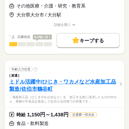
■製造業の経験がある方
続きを読む
■上限：13,000円/月
身体を動かしたり
■産休/育休：取得実績あり
ヒューマンアシストでは、
その他医療・介護・研究・教育系
コミュニケーション取ったりが
■有給休暇
多くのお仕事をご用意しています！
＜歓迎＞
苦手な方や製造のお仕事が
大分県大分市 / 大分駅
あなたの希望にピッタリ合った
お仕事の特徴
■フリーター
時給
給与
初めての方も働きやすい環境♪
>詳しい募集要項をすべて見る
お仕事がきっと見つかります♪
基本特徴
【基本】
詳細を開く
安心して始められ、
■女性活躍中
年中快適に過ごせる
職種/応募資格
お仕事の特徴
給与/時間/休日
時給1,200円
未経験OK
新卒・第二
20代活躍
30代活躍
40代活躍
長く続けられるようなサポート体制を整えて、
■20代～40代活躍中
冷暖房完備な職場です！
残業1,500円
皆さまのご応募をお待ちしております。
応募状況
今が狙い目！
応募する
正社員登用
キープする
■髪色自由
＜先輩の前職＞
その他医療・介護・研究・教育系
職種
【月収例】
続きを読む
男性
女性
さらに、派遣スタッフ一人ひとりの
男女の割合
募集条件
■WEB面談OK
続きを読む
・サービス業
233,250円
ライフイベントに寄り添い、
大分市（千歳・高城・下郡など）の介護施設で、
■出張面談OK
・ドライバー など
大量募集
交通費
即日スタート
主婦・主夫
時給1,200円×実働7.75時間×月20日＝186,000円
柔軟なキャリア支援を提供。
高齢者・障がい者の介護補助業務をお願いします。
ひとりで
みんなで
仕事の仕方
深夜 300円×実働5.75時間×月10日＝17,250円
託児所と提携することで、
長期
期間・時間
＜選考について＞
就業時間・曜日
＜こんな方にピッタリ＞
続きを読む
残業1,500円×残業20時間＝30,000円
主婦（夫）の方も安心して働ける
まずは、利用者さんの
■登録
・より好条件で働きたい
年齢入力任意
?
08：45～17：30
週4日
環境を整えています。
お名前を覚えることから始まります。
続きを読む
■職場見学
・モノ作りに挑戦したい
しずか
にぎやか
20：45～05：15
職場の様子
派遣
【福利厚生】
■採用
働き方・環境
・子育てと両立して働きたい など
■実働7時間45分
ミドル活躍中/ひじき・ワカメなど水産加工品
・社会保険完備
その他
業界
産休・育休の取得をサポートするだけでなく、
主に行っていただくのは、下記の2種類。
■休憩（日勤60分・夜勤45分）
ブランクOK
社会保険制度
研修制度
制服あり
（健康保険、厚生年金、労災保険、雇用保険）
育休後の職場復帰も全力でバックアップ！
製造/佐伯市鶴谷町
応募資格
■2交替制
続きを読む
・週払い制度あり
復帰時の状況に応じたお仕事のご紹介や、
┌■ 身体介助
週払い
禁煙・分煙
車OK
ルーティン
■勤務日数：平均21日/月
・海産加工品（ひじきやわかめなど）を 加工する前に洗浄したものの中か
・制服貸与
【オススメ】
同一企業での再就業も可能です。
└───────────────────
ら 異物や不良品を発見して仕分ける目視での作業です…
・介護・福祉の経験・知識を活かしたい！
男性の育休取得実績も豊富で、
▼食事のケア
大分市（千歳・高城・下郡など）の介護施設で、高齢者・障が
※18歳以上
休日・休暇
【交通費備考】
・人と接するお仕事が好き！
実際に多くの方が育休後に活躍しています！
▼排泄、更衣、洗面、清拭や入浴の介助
い者の介護補助業務をお願いします。
・22：00～翌5：00の時間帯
※規定あり（上限：1万3000円）
・体を動かすことが好き！
1,150円～1,438円
▼体位変換、移乗移動介助
時給
交通費一部支給
■シフト制（4勤2休の交替制）
ぜひこの機会にヒューマンアシストで安心・快適にお仕事始め
・1キロ15円で往復距離
・人に感謝される、頼られるお仕事がしたい！
続きを読む
地元・大分で安心感のあるキャリアを築きたい方は、
▼通院や外出介助
…月8日～10日
てみませんか♪
【株式会社ヒューマンアシスト】
食品・飲料製造
ぜひヒューマンアシストにお任せください。
▼歩行や車いすなどにかかわる介助
製造職のお仕事紹介に強い当社。
【応募資格】