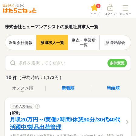
0
キープ
ログイン
メニュー
株式会社ヒューマンアシストの派遣社員求人一覧
拠点・事業所
派遣会社情報
派遣求人一覧
派遣登録会
一覧
条件を選択してください
条件変更
10
( 平均時給：1,173円 )
件
オススメ順
新着順
時給順
年齢入力任意
?
派遣
月収20万円～/実働7時間/休憩90分/30代40代
活躍中/製品出荷管理
＜製品出荷業務＞大分市三佐にある石油化学コンビナート内で、製品の出荷