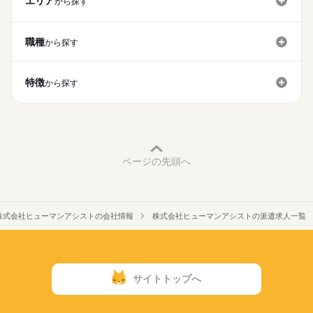
エリア
●20代、30代、40代、中高年活躍中
から探す
応募する
グループでの作業が中心になるので、
未経験OK
新卒・第二
40代活躍
50代活躍
助け合って作業を進めていただきます。
月収：221,812円
続きを読む
募集条件
時給1,300円×実働7.5時間×月21日＝204,750円
職種
から探す
残業1,625円×残業0.5時間×月21日＝17,062円
交通費
主婦・主夫
続きを読む
長期
期間・時間
就業時間・曜日
■給与支払い方法
特徴
09：00～18：00
から探す
・毎月25日支払い
残20未満
週4日
土日祝休
家庭都合休可
■実働7.5時間
・銀行振込
■休憩60分
働き方・環境
※金融機関が休みの場合：翌営業日
給与や交通費はまとめて支給
ブランクOK
産休・育休
社会保険制度
研修制度
＜子育てとお仕事の両立サポート＞
続きを読む
JR南大分駅から車で
日払い
週払い
禁煙・分煙
バイク自転車
車OK
■日払いOK※規定あり
約6分～8分ほどの場所に
ページの先頭へ
■週払いOK※規定あり
寮・社宅
企業主導型の保育園が2園あり！
土曜 日曜 祝日
休日・休暇
【交通費備考】
■GW休暇
・保育園がどこもいっぱいで働けない
※規定あり（上限：1万3000円）
■夏季休暇
・昼間に子どもを見てくれるところを探している
株式会社ヒューマンアシストの会社情報
株式会社ヒューマンアシストの派遣求人一覧
■年末年始休暇
などの悩みがある方もまずはご相談ください！
※祝日がある場合3連休
■有給休暇：法定通り
当社は人材派遣を軸にアウトソーシングや
職業紹介を展開中。
きめ細やかなサービスを
サイトトップへ
様々なニーズに合わせて提供しています。
紹介可能なお仕事とは