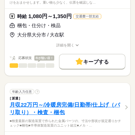
けをおまかせします。重い物も少なく、伝票を確認しな…
■22：00～翌05：00は18歳未満不可
■立体倉庫の製品を
石油化学コンビナートでプラスチック製品に関わる軽作業をお
スケジュールに合わせてラインへ流す
任せします！資格取得支援制度もあるから、入社後にフォーク
＜あれば尚可＞
1,080円～1,350円
■製品の保管や管理
時給
交通費一部支給
リフト免許を無料で取得することも可能♪
■フォークリフト免許
続きを読む
梱包・仕分け・検品
■玉掛け免許
＜フォークリフトオペレーター業務＞
フォークリフト資格と実務経験のある方には、
大分県大分市 / 大在駅
お仕事の特徴
＜歓迎＞
時給
給与
オペレーター業務もお任せします。
>詳しい募集要項をすべて見る
■未経験の方
基本特徴
【入社～1年目】
詳細を開く
※中途入社50％以上
＜勤務体制＞
職種/応募資格
お仕事の特徴
給与/時間/休日
時給1,200円
未経験OK
新卒・第二
20代活躍
30代活躍
40代活躍
■第二新卒
■稼ぎたい方には3交替勤務を用意
応募状況
今が狙い目！
応募する
■日勤のみの部署も選択可能
50代活躍
正社員登用
キープする
【2年目～1年間】
＜活躍中＞
梱包・仕分け・検品
職種
時給1,250円
続きを読む
男性
女性
男女の割合
募集条件
■10代～50代の男性スタッフ
続きを読む
■仕分け作業
■研修制度充実の環境を求めている方
大量募集
交通費
即日スタート
主婦・主夫
【3年目以降】
■昇給でモチベを上げたい方
ひとりで
みんなで
仕事の仕方
時給1,300円
長期
期間・時間
食品卸倉庫内で、
■資格や免許を活かしたい方
就業時間・曜日
続きを読む
乳製品やお惣菜、飲料などを
年齢入力任意
?
08：00～16：30
10時～出社
週4日
土日祝休
■残業/深夜手当
店舗ごとの仕分けをおまかせします。
続きを読む
しずか
にぎやか
■実働：7時間
職場の様子
派遣
■昇給：年1回
働き方・環境
■休憩：90分
月収22万円～/冷暖房完備/日勤帯/仕上げ（バ
■日払い/週払い制度
その他
業界
重い物も少なく、
・前半：15分
ブランクOK
産休・育休
社会保険制度
研修制度
※規定あり
リ取り）・検査・梱包
伝票を確認しながら
応募資格
・中休み：60分
続きを読む
作業を進められるので
資格支援
制服あり
日払い
週払い
禁煙・分煙
・後半：15分
■検査最新の製造装置で作られた金属パーツの、寸法や形状が規定通りかチ
■研修制度
【応募資格】
どなたでも始めやすい環境です。
ェック■梱包■半導体製造装置のユニット組立■メカ・…
・班体制でのOJT：1年間程度
■経験不問
車OK
寮・社宅
ルーティン
カンタン軽作業なので未経験の方もご安心ください！ぜひこの
※日勤のみの部署あり
土曜 日曜 祝日
休日・休暇
…経験ある方も未経験の方も
■18歳以上（省令2号／深夜帯あり）
すべてバーコードで管理されているので、