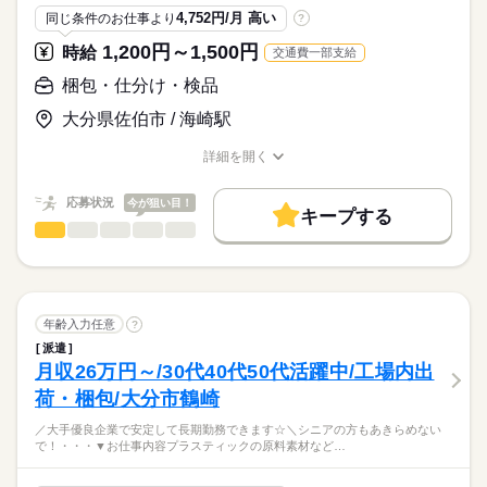
機会にヒューマンアシストで安心・快適にお仕事始めてみませ
安心のサポートでお待ちしています♪
WワークOK
倉庫作業が初めての方でも
■シフト制
4,752円/月 高い
同じ条件のお仕事より
?
んか♪
※期間中、待遇に変動なし
未経験者歓迎
続きを読む
スムーズに対応できます。
1,200円～1,500円
時給
交通費一部支給
■月7日～8日
＜収入例＞
【こんな人が活躍】
入社後は作業手順を丁寧にお教えします。
お仕事の特徴
梱包・仕分け・検品
■3交替制／入社1年6ヵ月の場合
●勤務時間をライフスタイルに合わせて
時給
給与
わからないことは
■指定休日
続きを読む
>詳しい募集要項をすべて見る
月収273,000円
選べる職場をお探しの方
すぐに相談できますよ♪
基本特徴
大分県佐伯市 / 海崎駅
■日払い・週払いOK（規定あり）
※残業/深夜手当を含む
●20代、30代、40代、中高年活躍中
■土曜日：隔週
…大分市高城新町の事務所にて手渡し
未経験OK
新卒・第二
20代活躍
30代活躍
40代活躍
●寮完備でUターン、Iターンにおススメ
コツコツ作業が好きな方にピッタリ
詳細を開く
【交通費備考】
●提携託児所完備
応募する
モクモクと集中して取り組めるので
50代活躍
正社員登用
職種/応募資格
お仕事の特徴
給与/時間/休日
■育休/産休：取得実績あり
■夜勤手当
※規定あり
子育てママ、パパ活躍中
コミュニケーションが苦手な方も安心！
…22：00～翌05：00の間
続きを読む
応募状況
■上限：13,000円/月
募集条件
今が狙い目！
続きを読む
■有給休暇
キープする
家庭の事情で昼間から
梱包・仕分け・検品
職種
大量募集
交通費
即日スタート
主婦・主夫
■給与
男性
女性
男女の割合
夜勤にシフトチェンジした方も活躍中。
時給1,080円
■検査
長期
期間・時間
WEB登録
残業1,350円
最新の製造装置で作られた金属パーツの、
09：00～18：00
ひとりで
みんなで
仕事の仕方
就業時間・曜日
寸法や形状が規定通りかチェック
※上記勤務時間からお選びいただけます！
続きを読む
■月収例
■梱包
残20未満
10時～出社
Wワーク可
週4日
シフト勤務
年齢入力任意
?
短時間も相談OK
218,430円
続きを読む
しずか
にぎやか
職場の様子
派遣
時給1,080円×実働1日8時間×月21日勤務＝190,080円
働き方・環境
■半導体製造装置のユニット組立
月収26万円～/30代40代50代活躍中/工場内出
■実働8時間
続きを読む
その他
業界
残業1,350円×残業1日1時間×月21日勤務＝28,350円
■メカ・電気組立 など
ブランクOK
産休・育休
社会保険制度
研修制度
■休憩60分
荷・梱包/大分市鶴崎
応募資格
※22：00～05：00の時間は18歳以上の方
【交通費備考】
制服あり
日払い
週払い
禁煙・分煙
バイク自転車
作業は空調完備の
／大手優良企業で安定して長期勤務できます☆＼シニアの方もあきらめない
■髪色自由
休日・休暇
※規定あり（上限：月13,000円）
クリーンルーム内で
車OK
寮・社宅
ルーティン
で！・・・▼お仕事内容プラスティックの原料素材など…
チームの方たちと進めます。
■シフト制
人気の半導体業界でのお仕事です♪頑張り次第で昇給も可能！ぜ
＜必須＞
■週休2日
ひこの機会にヒューマンアシストでお仕事始めてみませんか♪