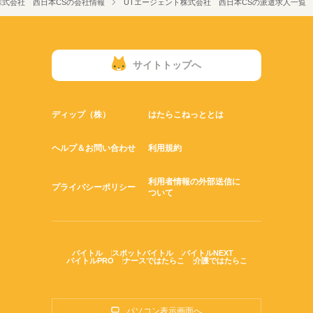
株式会社 西日本CSの会社情報
UTエージェント株式会社 西日本CSの派遣求人一覧
勤務いただきます。
販売系、サービス系職種からの
正社員雇用となりますので、派遣先で働いていない期間が発生
転職も大歓迎！
した場合でも雇用契約は継続されます。
UTエージェントでは
未経験スタートの方が約8割です。
サイトトップへ
ディップ（株）
はたらこねっととは
ヘルプ＆お問い合わせ
利用規約
利用者情報の外部送信に
プライバシーポリシー
ついて
バイトル
スポットバイトル
バイトルNEXT
バイトルPRO
ナースではたらこ
介護ではたらこ
パソコン表示画面へ