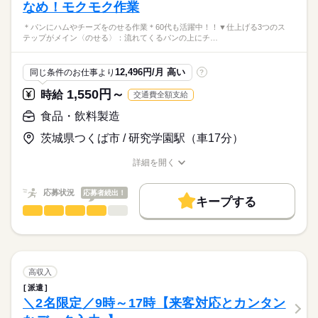
なめ！モクモク作業
＊パンにハムやチーズをのせる作業＊60代も活躍中！！▼仕上げる3つのス
テップがメイン〈のせる〉：流れてくるパンの上にチ…
12,496円/月 高い
同じ条件のお仕事より
?
1,550円～
時給
交通費全額支給
食品・飲料製造
茨城県つくば市 / 研究学園駅（車17分）
詳細を開く
職種/応募資格
お仕事の特徴
給与/時間/休日
応募状況
応募者続出！
キープする
食品・飲料製造
職種
低い
高い
多い年齢層
＊パンにハムやチーズをのせる作業＊60代も活躍中！！
男性
女性
男女の割合
続きを読む
▼仕上げる3つのステップがメイン
高収入
〈のせる〉：流れてくるパンの上にチーズやハムをポンと置く
続きを読む
ひとりで
みんなで
仕事の仕方
派遣
〈整える〉：パンと具材をサッと整える
＼2名限定／9時～17時【来客対応とカンタン
メーカー関連
業界
〈並べる〉：できたサンドウィッチを並べる