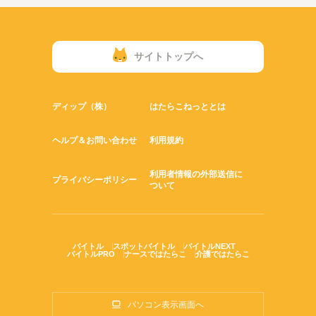
活かせるスキル
Word
Excel
サイトトップへ
ディップ（株）
はたらこねっととは
ヘルプ＆お問い合わせ
利用規約
利用者情報の外部送信に
プライバシーポリシー
ついて
バイトル
スポットバイトル
バイトルNEXT
バイトルPRO
ナースではたらこ
介護ではたらこ
パソコン表示画面へ