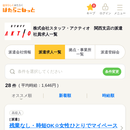
0
キープ
ログイン
メニュー
株式会社スタッフ・アクティオ 関西支店の派遣
社員求人一覧
拠点・事業所
派遣会社情報
派遣求人一覧
派遣登録会
一覧
条件を選択してください
条件変更
28
( 平均時給：1,646円 )
件
オススメ順
新着順
時給順
高収入
派遣
残業なし・時短OK☆女性ひとりでマイペース