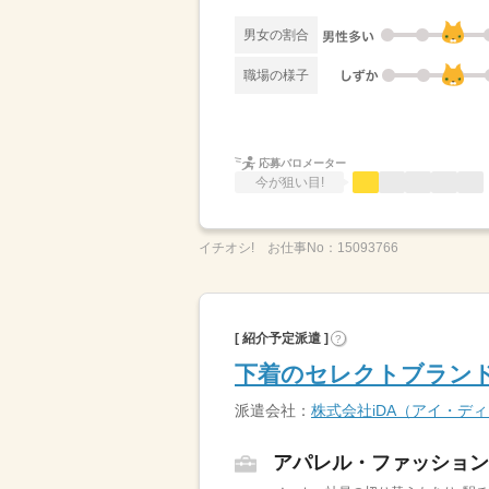
男女の割合
職場の様子
応募バロメーター
今が狙い目!
イチオシ!
お仕事No：
15093766
[ 紹介予定派遣 ]
?
下着のセレクトブラン
派遣会社：
株式会社iDA（アイ・デ
アパレル・ファッション