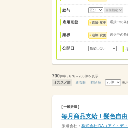
給与
雇用形態
選択中の条
追加･変更
業界
選択中の条
追加･変更
公開日
700
件中 / 676～700件を表示
表
オススメ順
新着順
時給順
[ 一般派遣 ]
毎月商品支給！髪色自由
派遣会社：
株式会社iDA（アイ・デ