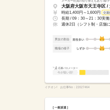
メーカー社員の切り替えもあり♪駅チ
大阪府大阪市天王寺区 /
時給1,400円～1,600円
交通
長期 / 09：30～21：3
週休2日（シフト制・店舗
男女の割合
職場の様子
応募バロメーター
今が狙い目!
イチオシ!
お仕事No：
22027464
[ 一般派遣 ]