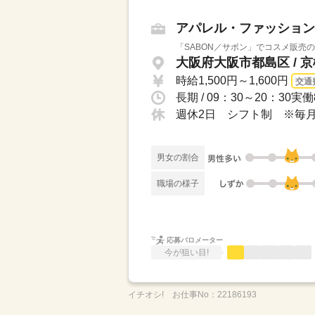
アパレル・ファッション
「SABON／サボン」でコスメ販売
大阪府大阪市都島区 / 
時給1,500円～1,600円
交通
長期 / 09：30～20：3
週休2日 シフト制 ※毎
男女の割合
職場の様子
応募バロメーター
今が狙い目!
イチオシ!
お仕事No：
22186193