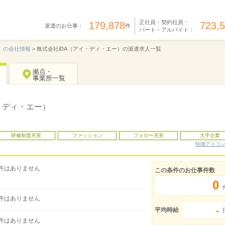
正社員・契約社員・
179,878
723,
派遣のお仕事：
件
パート・アルバイト：
）の会社情報
>
株式会社iDA（アイ・ディ・エー）の派遣求人一覧
拠点・
事業所一覧
・ディ・エー）
研修制度充実
ファッション
フォロー充実
大手企業
特徴アイコ
件はありません
この条件のお仕事件数
0
件はありません
-
平均時給
件はありません