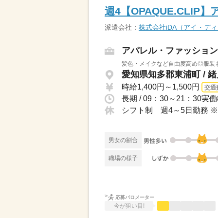
週4【OPAQUE.CL
派遣会社：
株式会社iDA（アイ・デ
アパレル・ファッション
髪色・メイクなど自由度高め◎服装も
愛知県知多郡東浦町 / 
時給1,400円～1,500円
交通
長期 / 09：30～21：3
シフト制 週4～5日勤務 
男女の割合
職場の様子
応募バロメーター
今が狙い目!