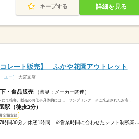
詳細を見る
キープする
ョコレート販売】 ふかや花園アウトレット
ィ・エー）
大宮支店
下・食品販売
（業界：メーカー関連）
にて接客、販売のお仕事具体的には…・サンプリング ※ご来店されたお客...
花園駅（徒歩3分）
費全額支給
長期 / 09：30～20：30実働7時間30分／休憩1時間 ※営業時間に合わせたシフト