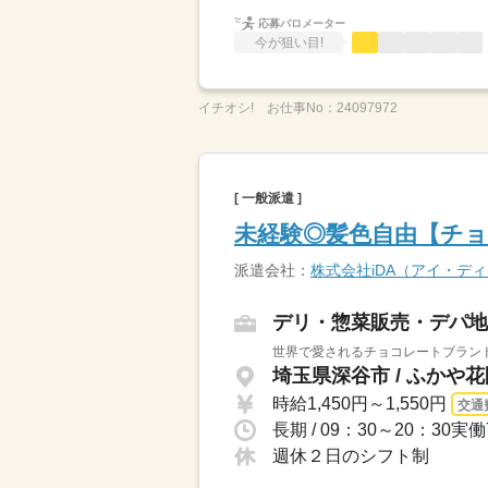
応募バロメーター
今が狙い目!
イチオシ!
お仕事No：
24097972
[ 一般派遣 ]
未経験◎髪色自由【チ
派遣会社：
株式会社iDA（アイ・デ
デリ・惣菜販売・デパ地
世界で愛されるチョコレートブランド
埼玉県深谷市 / ふかや
時給1,450円～1,550円
交通
週休２日のシフト制