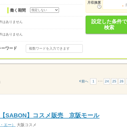
月収換算
-
働く期間
設定した条件で
件はありません
検索
件はありません
キーワード
前へ
1
･･･
24
25
26
示
【SABON】コスメ販売 京阪モール
ィ・エー）
大阪コスメ