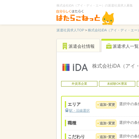
株式会社iDA（アイ・ディ・エー）の派遣社員求人募集
派遣社員求人TOP
>
株式会社iDA（アイ・ディ・エー
派遣会社情報
派遣求人一覧
株式会社iDA（アイ
外資系企業
未経験OK豊富
エリア
選択中の条
追加･変更
駅・沿線選択
職種
選択中の条
追加･変更
こだわり
選択中の条
追加･変更