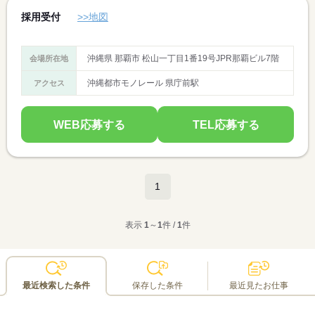
採用受付
>>地図
沖縄県 那覇市 松山一丁目1番19号JPR那覇ビル7階
会場所在地
沖縄都市モノレール 県庁前駅
アクセス
WEB応募する
TEL応募する
1
表示
1
～
1
件 /
1
件
最近検索した条件
保存した条件
最近見たお仕事