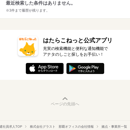
最近検索した条件はありません。
※3件まで履歴が残ります。
はたらこねっと公式アプリ
充実の検索機能と便利な通知機能で
アナタのしごと探しをお手伝い！
ページの先頭へ
遣社員求人TOP
株式会社グラスト 那覇オフィスの会社情報
拠点・事業所一覧