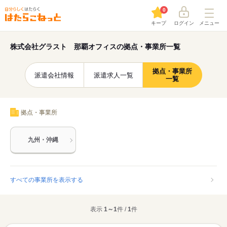
0
キープ
ログイン
メニュー
株式会社グラスト 那覇オフィスの拠点・事業所一覧
拠点・事業所
派遣会社情報
派遣求人一覧
一覧
拠点・事業所
九州・沖縄
すべての事業所を表示する
表示
1～1
件 /
1
件