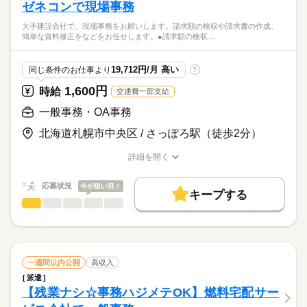
ゼネコンで現場事務
大手建設会社で、現場事務をお願いします。請求額の検収や請求書の作成、
簡単な資料修正をなどをお任せします。●請求額の検収…
19,712円/月 高い
同じ条件のお仕事より
?
1,600円
時給
交通費一部支給
一般事務・OA事務
北海道札幌市中央区 / さっぽろ駅（徒歩2分）
詳細を開く
職種/応募資格
お仕事の特徴
給与/時間/休日
応募状況
今が狙い目！
キープする
一般事務・OA事務
職種
男性
女性
男女の割合
大手建設会社で、現場事務をお願いします。請求額の検収や請
求書の作成、簡単な資料修正をなどをお任せします。
●請求額の検収：専用システムへの入力
建築・土木・不動産関連
業界
●請求書作成
一週間以内公開
高収入
●書類作成・チェック・ファイリング（Word、Excel使用）
続きを読む
派遣
●備品管理・発注
【残業ナシ☆事務ハジメテOK】燃料宅配サー
●郵便局への買い出し：切手・収入印紙（社用車使用）
《地域に貢献できる♪》《未経験OK！》《難しいOAスキル不要