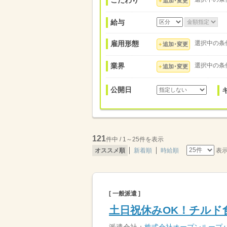
こだわり
追加･変更
給与
雇用形態
選択中の条
追加･変更
業界
選択中の条
追加･変更
公開日
121
件中 / 1～25件を表示
表
オススメ順
新着順
時給順
[ 一般派遣 ]
土日祝休みOK！チルド