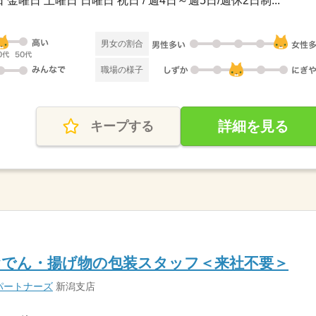
金曜日 土曜日 日曜日 祝日 / 週4日～週5日/週休2日制...
男女の割合
職場の様子
詳細を見る
キープする
おでん・揚げ物の包装スタッフ＜来社不要＞
パートナーズ
新潟支店