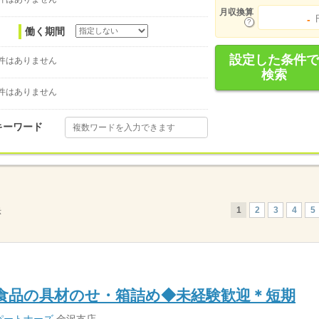
月収換算
-
働く期間
設定した条件で
件はありません
検索
件はありません
キーワード
1
2
3
4
5
示
食品の具材のせ・箱詰め◆未経験歓迎＊短期