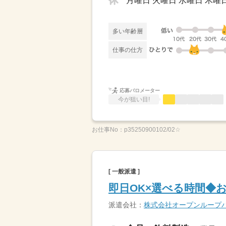
月曜日 火曜日 水曜日 木曜日 
多い年齢層
仕事の仕方
応募バロメーター
今が狙い目!
お仕事No：
p35250900102/02☆
[ 一般派遣 ]
即日OK×選べる時間◆
派遣会社：
株式会社オープンループ