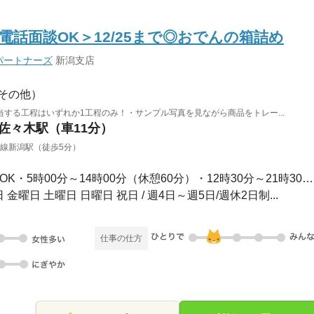
話面談OK＞12/25まで◎おでんの箱詰め
パートナーズ
新潟支店
その他）
する工程はいずれか1工程のみ！・サンプル写真を見ながら商品をトレー...
 佐々木駅（車11分）
新線新潟駅（徒歩5分）
3ヵ月以上 / ◆勤務時間選択OK・5時00分～14時00分（休憩60分）・12時30分～21時30分（...
金曜日 土曜日 日曜日 祝日 / 週4日～週5日/週休2日制...
仕事の仕方