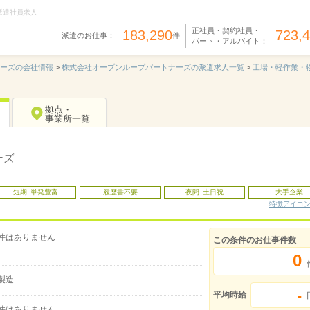
派遣社員求人
正社員・契約社員・
183,290
723,
派遣のお仕事：
件
パート・アルバイト：
ナーズの会社情報
>
株式会社オープンループパートナーズの派遣求人一覧
>
工場・軽作業・
拠点・
事業所一覧
ーズ
短期･単発豊富
履歴書不要
夜間･土日祝
大手企業
特徴アイコ
件はありません
この条件のお仕事件数
0
製造
-
平均時給
件はありません