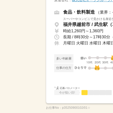
派遣会社：
株式会社オープンループ
食品・飲料製造
（業界：
スーパーやコンビニで見かける身近な
福井県越前市 / 武生駅
時給1,260円～1,360円
長期 / 8時30分～17時
月曜日 火曜日 水曜日 木曜日 
多い年齢層
仕事の仕方
応募バロメーター
今が狙い目!
お仕事No：
p35250900102/01☆