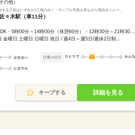
その他）
する工程はいずれか1工程のみ！・サンプル写真を見ながら商品をトレー...
 佐々木駅（車11分）
3ヵ月以上 / ◆勤務時間選択OK・5時00分～14時00分（休憩60分）・12時30分～21時30分（...
金曜日 土曜日 日曜日 祝日 / 週4日～週5日/週休2日制...
仕事の仕方
詳細を見る
キープする