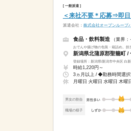
[ 一般派遣 ]
＜来社不要＊応募⇒即日電
派遣会社：
株式会社オープンループ
食品・飲料製造
（業界：
おでんや揚げ物の包装・箱詰め。担当
新潟県北蒲原郡聖籠町 /
登録場所：新潟県/新潟市中央区 白
時給1,220円～
月曜日 火曜日 水曜日 木曜日 
男女の割合
職場の様子