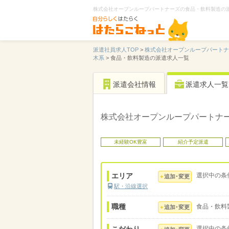
株式会社オープンループパートナーズの食品・飲料製造の
派遣社員求人TOP
>
株式会社オープンループパート
木系
>
食品・飲料製造の派遣求人一覧
派遣会社情報
派遣求人一覧
株式会社オープンループパートナ
未経験OK豊富
紹介予定派遣
エリア
選択中の条
追加･変更
駅・沿線選択
職種
食品・飲料
追加･変更
選択中の条