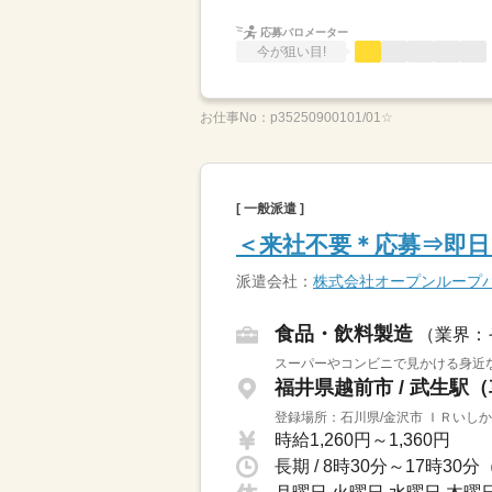
応募バロメーター
今が狙い目!
お仕事No：
p35250900101/01☆
[ 一般派遣 ]
＜来社不要＊応募⇒即日
派遣会社：
株式会社オープンループ
食品・飲料製造
（業界：
スーパーやコンビニで見かける身近な
福井県越前市 / 武生駅
登録場所：石川県/金沢市 ＩＲいし
時給1,260円～1,360円
長期 / 8時30分～17時