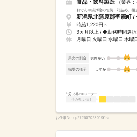
食品・飲料製造
（業界：
おでんや揚げ物の包装・箱詰め。担当
新潟県北蒲原郡聖籠町 /
時給1,220円～
月曜日 火曜日 水曜日 木曜日 
男女の割合
職場の様子
応募バロメーター
今が狙い目!
お仕事No：
p27260702301/01☆