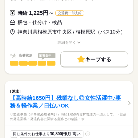
1,225円～
時給
交通費一部支給
梱包・仕分け・検品
神奈川県相模原市中央区 / 相模原駅（バス10分）
詳細を開く
職種/応募資格
お仕事の特徴
給与/時間/休日
応募状況
応募集中！
キープする
梱包・仕分け・検品
職種
ひとりで
みんなで
仕事の仕方
～仕事内容～
顕微鏡や拡大鏡を使用し、コネクター・自動車部品等外観検査
しずか
にぎやか
職場の様子
をおこないます。
製品に傷や汚れなどが付いていないかのチェックをしていただ
派遣
きます。
続きを読む
【高時給1650円】残業なし◎女性活躍中♪事
メーカー関連
業界
入出荷作業による段ボールに入った製品の仕分けもございま
務＆軽作業／日払いOK
す。
分からないことは丁寧に教えるので未経験者でも大歓迎です♪
応募資格
◇製造事務（※事務経験者向け）時給1,650円資材管理の一環として、・部品
の発注業務・発注内容に関する顧客との確認・や…
◇顕微鏡・拡大鏡の検査経験がある方尚可
＼アピールポイント／
顕微鏡・拡大鏡を使用した（コネクター・自動車部品等）の製
◇学歴不問
■自由な働き方ができます★
品検査♪
◇ブランクOK
■小さいお子さんやご家族の体調不良の時も早退やお休みも取り
30,800円/月 高い
同じ条件のお仕事より
?
また、それに付随する開梱・梱包作業等をお任せします☆