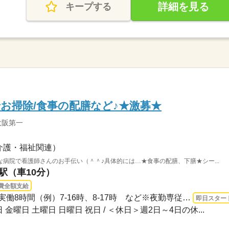
詳細を見る
キープする
お掃除/食事の配膳など♪★激募★
大阪第一
介護・福祉関連）
病院で看護師さんのお手伝い（＾＾♪具体的には…★食事の配膳、下膳★シー...
口駅（車10分）
費全額支給
長期 即日〜 / 24時間のうち実働8時間（例）7-16時、8-17時 など※夜勤専従、時短勤務...
即日スター
 金曜日 土曜日 日曜日 祝日 / ＜休日＞週2日～4日の休...