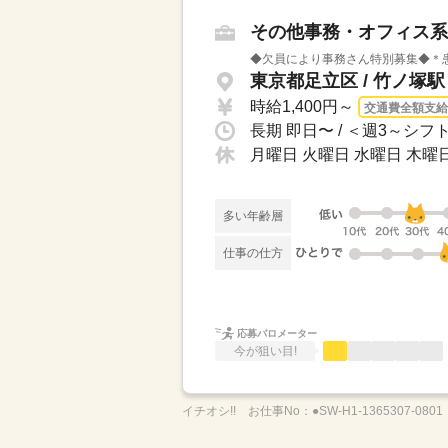
その他事務・オフィス系
◆欠員により事務さん特別募集◆＊患者
東京都足立区 / 竹ノ塚
時給1,400円～
交通費全額支給
長期 即日〜 / ＜週3～シフ
月曜日 火曜日 水曜日 木曜日
多い年齢層
仕事の仕方
応募バロメーター
今が狙い目!
イチオシ!!
お仕事No：
●SW-H1-1365307-0801