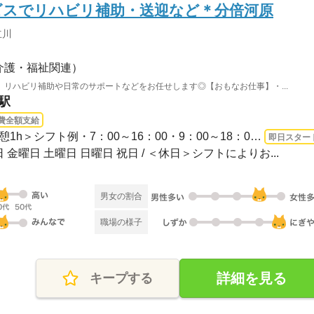
ビスでリハビリ補助・送迎など＊分倍河原
立川
介護・福祉関連）
リハビリ補助や日常のサポートなどをお任せします◎【おもなお仕事】・...
駅
費全額支給
長期 即日〜 / ＜シフト制/休憩1h＞シフト例・7：00～16：00・9：00～18：00など※週3...
即日スター
 金曜日 土曜日 日曜日 祝日 / ＜休日＞シフトによりお...
男女の割合
職場の様子
詳細を見る
キープする