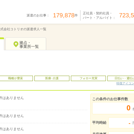
正社員・契約社員・
179,878
723,
派遣のお仕事：
件
パート・アルバイト：
株式会社コトリオの派遣求人一覧
拠点・
事業所一覧
職種が豊富
医療･介護
フォロー充実
日払い・週払
特徴アイコ
件はありません
この条件のお仕事件数
0
件はありません
-
平均時給
件はありません