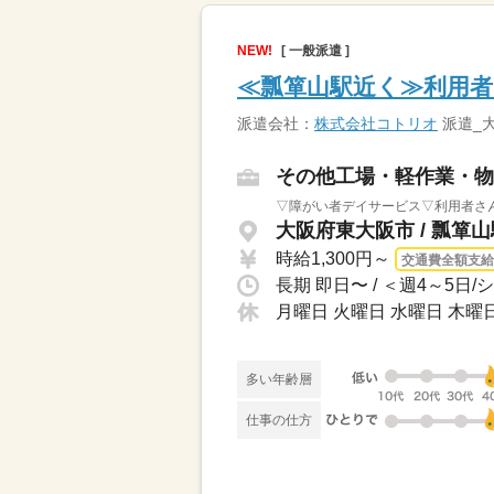
NEW!
[ 一般派遣 ]
≪瓢箪山駅近く≫利用
派遣会社：
株式会社コトリオ
派遣_
その他工場・軽作業・物
▽障がい者デイサービス▽利用者さん
大阪府東大阪市 / 瓢箪
時給1,300円～
交通費全額支給
長期 即日〜 / ＜週4～5日
月曜日 火曜日 水曜日 木曜日
多い年齢層
仕事の仕方