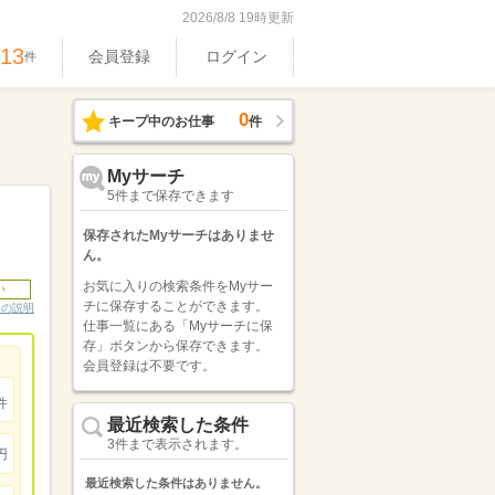
2026/8/8 19時更新
513
会員登録
ログイン
件
0
キープ中のお仕事
件
Myサーチ
5件まで保存できます
保存されたMyサーチはありませ
ん。
お気に入りの検索条件をMyサー
い
チに保存することができます。
ンの説明
仕事一覧にある「Myサーチに保
存」ボタンから保存できます。
会員登録は不要です。
件
最近検索した条件
3件まで表示されます。
円
最近検索した条件はありません。