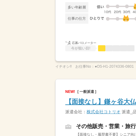
多い年齢層
仕事の仕方
応募バロメーター
今が狙い目!
イチオシ!!
お仕事No：
●OS-H1-2074336-0801
NEW!
[ 一般派遣 ]
【面接なし】鎌ヶ谷大
派遣会社：
株式会社コトリオ
派遣_
その他販売・営業・旅行
【面接なし・履歴書不要】シニア向けマ