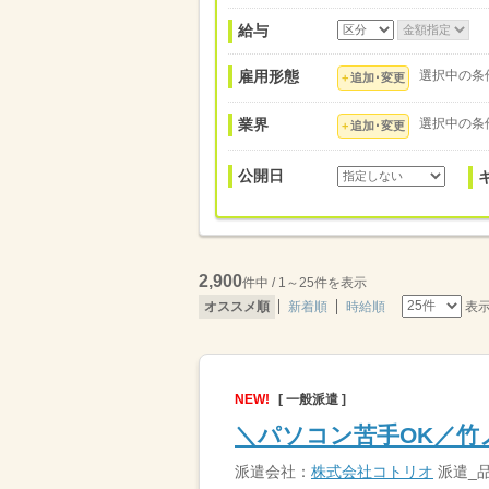
給与
雇用形態
選択中の条
追加･変更
業界
選択中の条
追加･変更
公開日
2,900
件中 / 1～25件を表示
表
オススメ順
新着順
時給順
NEW!
[ 一般派遣 ]
＼パソコン苦手OK／竹
派遣会社：
株式会社コトリオ
派遣_