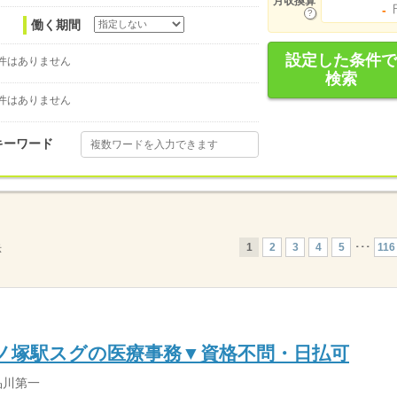
月収換算
-
働く期間
設定した条件で
件はありません
検索
件はありません
キーワード
1
2
3
4
5
･･･
116
示
ノ塚駅スグの医療事務▼資格不問・日払可
品川第一