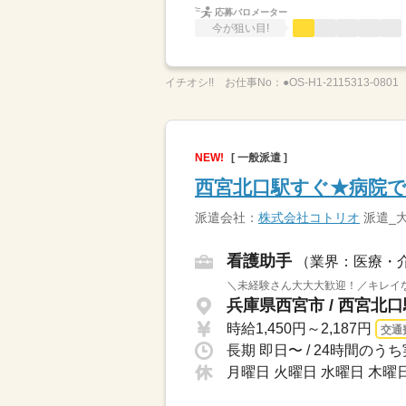
応募バロメーター
今が狙い目!
イチオシ!!
お仕事No：
●OS-H1-2115313-0801
NEW!
[ 一般派遣 ]
西宮北口駅すぐ★病院で
派遣会社：
株式会社コトリオ
派遣_
看護助手
（業界：医療・
＼未経験さん大大大歓迎！／キレイな
兵庫県西宮市 / 西宮北
時給1,450円～2,187円
交通
月曜日 火曜日 水曜日 木曜日