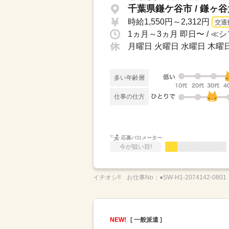
千葉県鎌ケ谷市 / 鎌ヶ
時給1,550円～2,312円
交通
月曜日 火曜日 水曜日 木曜日
多い年齢層
仕事の仕方
応募バロメーター
今が狙い目!
イチオシ!!
お仕事No：
●SW-H1-2074142-0801
NEW!
[ 一般派遣 ]