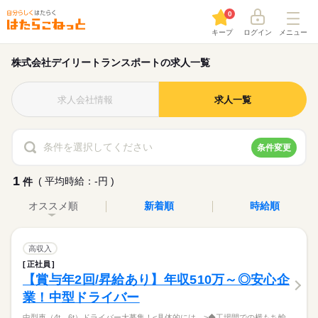
0
キープ
ログイン
メニュー
株式会社デイリートランスポートの求人一覧
求人会社情報
求人一覧
条件を選択してください
条件変更
1
( 平均時給：-円 )
件
オススメ順
新着順
時給順
高収入
正社員
【賞与年2回/昇給あり】年収510万～◎安心企
業！中型ドライバー
中型車（4t、6t）ドライバー大募集！<具体的には…>◆工場間での横もち輸