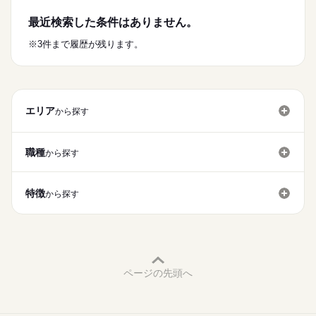
☆中型免許は大歓迎！
先輩スタッフが丁寧に指導するため
頑張りを評価する昇格制度も整えてます！
最近検索した条件はありません。
2t車、4t車、6t車など免許に応じて乗車トラックも応相談
続きを読む
業務に必要な知識やスキルが
しっかりと身につきます◎
＼★段階的に昇格できるランク制度あり！／
続きを読む
※3件まで履歴が残ります。
◇高卒入社者、中途入社者
月給
給与
少しでも興味がございましたら
入社スタート時…
>詳しい募集要項をすべて見る
共に活躍中！
ご応募、ご連絡下さい
年収510万円以上可
【給与備考】
お仕事の特徴
お待ちしております
2年目以降…
年収513万円～
◇シングルマザー、ファザーさんも
働く人の待遇向上
年収521万円以上可
エリア
ご家庭の状況に応じて働き方柔軟に対応しています！
から探す
応募する
※個人の評価によります
■家族手当
高収入
…配偶者10,000円、子5,000円/人
続きを読む
基本特徴
頑張りがお給与にも還元される評価制度ですので
職種
から探す
やりがいを持って働けるかと思います！
<年収例>
未経験OK
新卒・第二
40代活躍
50代活躍
続きを読む
（1年目）410万円/月給34万円
勤務時間
募集条件
【退職金制度あり】
＋家族手当＋賞与年2回
特徴
14：00～22：30
から探す
入社3年以上の方を対象に退職金を支給いたします！
┗配偶者、お子さん2人いる場合
勤務先公開
交通費
勤務地固定
主婦・主夫
17：00～01：30
年収538万円
21：00～05：30
【サークル活動あり】
就業時間・曜日
■配送コースにより出勤時間は前後
・釣りサークル
★段階的に昇格できるランク制度あり！
残20以上
家庭都合休可
シフト勤務
■実働7時間30分/休憩1時間
続きを読む
・ゴルフサークル
※配送コースにより出勤時間変わります。
・コミュニケーションサークル
★働きやすい職場制度の認定企業★
働き方・環境
・バイクサークル
ページの先頭へ
ブランクOK
産休・育休
社会保険制度
研修制度
◇勤務時間例
など♪
休日・休暇
【交通費備考】
14：00～22：30
（上限32,000円/月）
資格支援
禁煙・分煙
バイク自転車
車OK
■月8日休み
15：00～23：30
【スポーツジム利用可】