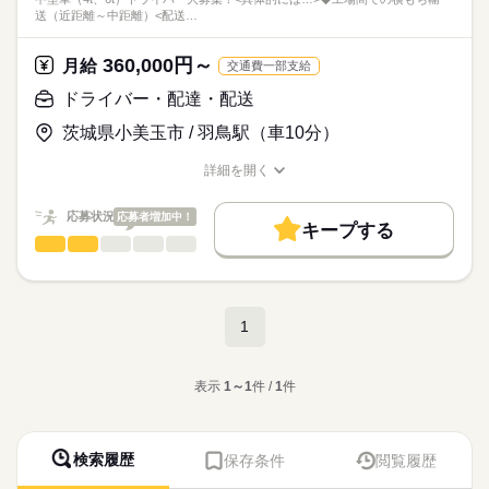
送（近距離～中距離）<配送…
360,000円～
月給
交通費一部支給
ドライバー・配達・配送
茨城県小美玉市 / 羽鳥駅（車10分）
詳細を開く
職種/応募資格
お仕事の特徴
給与/時間/休日
応募状況
応募者増加中！
キープする
ドライバー・配達・配送
職種
男性
女性
男女の割合
中型車（4t、6t）ドライバー大募集！
ひとりで
みんなで
仕事の仕方
<具体的には…>
続きを読む
1
◆工場間での横もち輸送（近距離～中距離）
続きを読む
しずか
にぎやか
職場の様子
<配送エリア>
運輸関連
表示
1～1
件 /
1
件
業界
岩間、小美玉の近郊や
習志野、千葉、埼玉、栃木、仙台方面
応募資格
【必須】
台車での積み降ろしがメイン◎
検索履歴
保存条件
閲覧履歴
◆中型自動車免許
10分程で積み込みできる量です！
面接の際に気になる点をご相談ご質問下さい