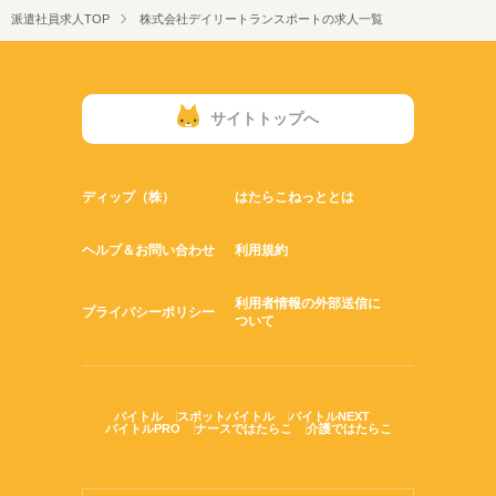
（1ヵ月31日の月は月9日休み）
17：00～1：30
会社で契約しているスポーツジムの利用が無料！
派遣社員求人TOP
株式会社デイリートランスポートの求人一覧
→希望休も相談OK！
19：00～3：30
■年間休日101日
21：00～5：30
■年次有給休暇
続きを読む
24：00～8：30
（6ヵ月経過後に10日付与）
■育児・介護休業取得実績あり
有給休暇の取得率が高いです！
サイトトップへ
有給取得した際も100％支給されます！
★働きやすい職場制度の認定企業★
ディップ（株）
はたらこねっととは
～勤務イメージ～
■月平均残業時間：30時間程度
■1ヵ月単位の変形労働時間制
ヘルプ＆お問い合わせ
利用規約
■月平均労働日数：22日
利用者情報の外部送信に
プライバシーポリシー
ついて
バイトル
スポットバイトル
バイトルNEXT
バイトルPRO
ナースではたらこ
介護ではたらこ