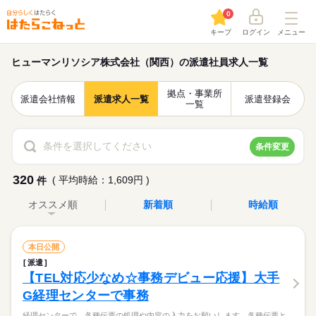
0
キープ
ログイン
メニュー
ヒューマンリソシア株式会社（関西）の派遣社員求人一覧
拠点・事業所
派遣会社情報
派遣求人一覧
派遣登録会
一覧
条件を選択してください
条件変更
320
( 平均時給：1,609円 )
件
オススメ順
新着順
時給順
本日公開
派遣
【TEL対応少なめ☆事務デビュー応援】大手
G経理センターで事務
経理センターで、各種伝票の処理や内容の入力をお願いします。各種伝票と