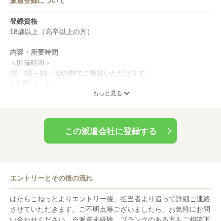
派遣登録について
申し上げます。
登録資格
18歳以上（高卒以上の方）
内容・所要時間
＜開催時間＞
10：00～16：30の間でご相談いただけます。
※夜間18：00～
もっと見る
お仕事の詳細はご紹介・面談時等にお伝えいたします。
＜所要時間＞
この派遣会社に登録する
WEB面談とお仕事紹介合わせて40分～1時間程度頂きます。
持ち物
・カメラ付きのパソコンまたはスマートフォン
・ご本人確認書類（現住所・氏名・生年月日が印字された公的書
エントリーとその後の流れ
類）
・マイページのご登録（履歴書・職務経歴書の代わりとなります
はたらこねっとよりエントリー後、担当者より追って詳細ご連絡
ので詳細の入力をお願いします）
させていただきます。ご不明点等ございましたら、お気軽にお問
い合わせください。※派遣未経験、ブランクのある方もご相談下