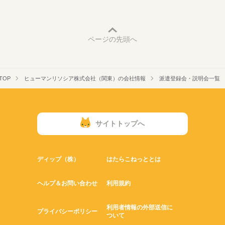
ページの先頭へ
TOP
ヒューマンリソシア株式会社（関東）の会社情報
派遣登録会・説明会一覧
サイトトップへ
ディップ（株）
はたらこねっととは
ヘルプ＆お問い合わせ
利用規約
利用者情報の外部送信に
プライバシーポリシー
ついて