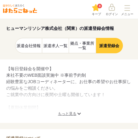
0
キープ
ログイン
メニュー
ヒューマンリソシア株式会社（関東）の派遣登録会情報
拠点・事業所
派遣会社情報
派遣求人一覧
派遣登録会
一覧
【毎日登録会を開催中】
来社不要のWEB面談実施中 ※事前予約制
経験豊富なJOBコーディネーターに、お仕事の希望やお仕事探し
の悩みをご相談ください。
ご就業中の方向けに夜間や土曜も開催しています！
【夏期休業期間】
2026年8月8日（土） ～2026年8月16日（日） まで
もっと見る
この間にいただきましたお問い合わせにつきましては、
2026年8月17日（月）より順次対応させていただきます。
皆さまにはご不便をおかけいたしますが、何卒ご理解の程お願い