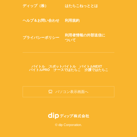
ディップ（株）
はたらこねっととは
ヘルプ＆お問い合わせ
利用規約
利用者情報の外部送信に
プライバシーポリシー
ついて
バイトル
スポットバイトル
バイトルNEXT
バイトルPRO
ナースではたらこ
介護ではたらこ
パソコン表示画面へ
© dip Corporation.