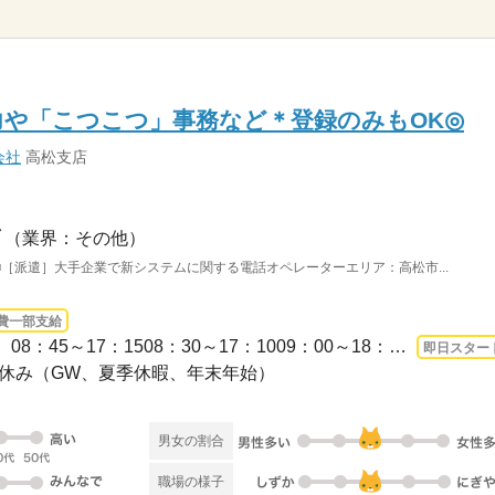
や「こつこつ」事務など＊登録のみもOK◎
会社
高松支店
（業界：その他）
［派遣］大手企業で新システムに関する電話オペレーターエリア：高松市...
費一部支給
長期 即日〜 / 【勤務時間例】08：45～17：1508：30～17：1009：00～18：00 など【残...
即日スター
日祝休み（GW、夏季休暇、年末年始）
男女の割合
職場の様子