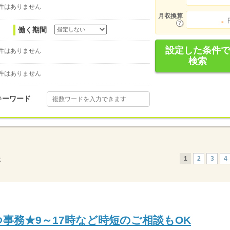
件はありません
月収換算
-
働く期間
設定した条件で
件はありません
検索
件はありません
キーワード
1
2
3
4
示
事務★9～17時など時短のご相談もOK