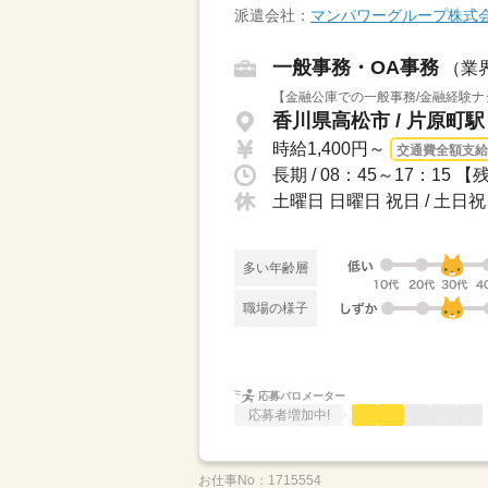
派遣会社：
マンパワーグループ株式
一般事務・OA事務
（業
【金融公庫での一般事務/金融経験ナ
香川県高松市 / 片原町駅
時給1,400円～
交通費全額支給
長期 / 08：45～17：15 【残業】有 5
土曜日 日曜日 祝日 / 土
多い年齢層
職場の様子
応募バロメーター
応募者増加中!
お仕事No：
1715554