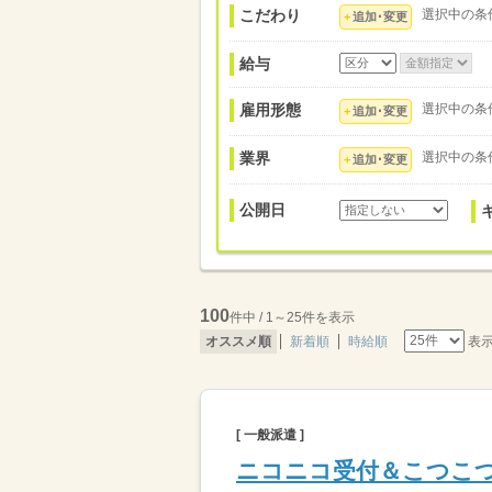
こだわり
選択中の条
追加･変更
給与
雇用形態
選択中の条
追加･変更
業界
選択中の条
追加･変更
公開日
100
件中 / 1～25件を表示
表
オススメ順
新着順
時給順
[ 一般派遣 ]
ニコニコ受付＆こつこつ