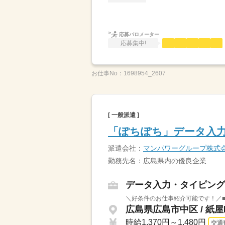
応募バロメーター
応募集中!
お仕事No：
1698954_2607
[ 一般派遣 ]
「ぽちぽち」データ入力
派遣会社：
マンパワーグループ株式
勤務先名：広島県内の優良企業
データ入力・タイピング
＼好条件のお仕事紹介可能です！／■
広島県広島市中区 / 紙
時給1,370円～1,480円
交通