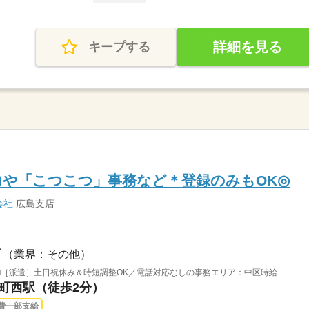
詳細を見る
キープする
や「こつこつ」事務など＊登録のみもOK◎
会社
広島支店
（業界：その他）
［派遣］土日祝休み＆時短調整OK／電話対応なしの事務エリア：中区時給...
屋町西駅（徒歩2分）
費一部支給