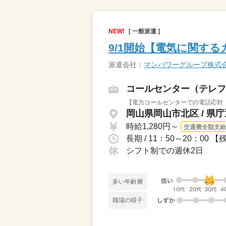
NEW!
[ 一般派遣 ]
9/1開始【電気に関す
派遣会社：
マンパワーグループ株式
コールセンター（テレフ
【電力コールセンターでの電話応対（
岡山県岡山市北区 / 県
時給1,280円～
交通費全額支給
長期 / 11：50～20：00 【残
シフト制での週休2日
多い年齢層
職場の様子