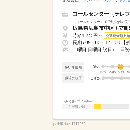
派遣会社：
マンパワーグループ株式
コールセンター（テレフ
【コールセンターにて予約受付の受電
広島県広島市中区 / 立町
時給1,240円～
交通費全額支給
長期 / 09：00～17：00
土曜日 日曜日 祝日 / 土
多い年齢層
職場の様子
応募バロメーター
今が狙い目!
お仕事No：
1717062