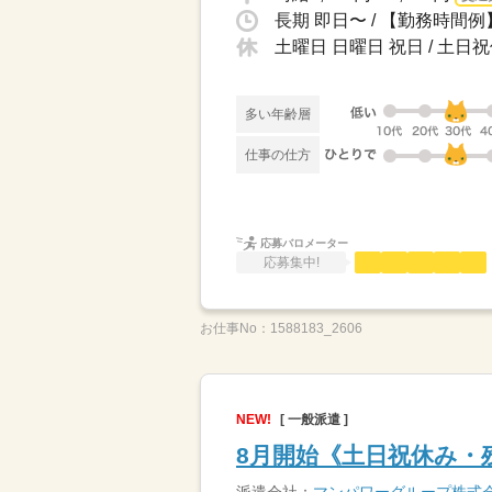
土曜日 日曜日 祝日 / 土
多い年齢層
仕事の仕方
応募バロメーター
応募集中!
お仕事No：
1588183_2606
NEW!
[ 一般派遣 ]
8月開始《土日祝休み・