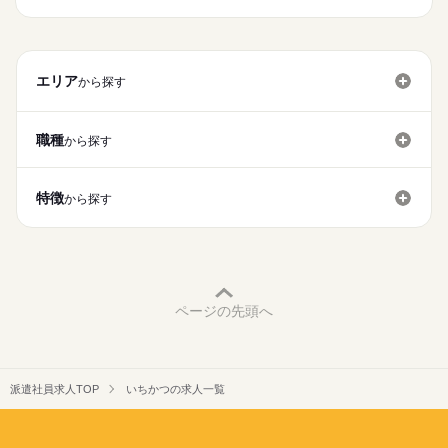
・土日祝日勤務歓迎
時給
給与
電話なし
とんかつのカットや仕込みもお任せ。
ランチタイムだけ
・時間曜日応相談
>詳しい募集要項をすべて見る
「通いやすい」「好きなお店だから」
勤務することができるので
【給与備考】
お仕事の特徴
「働きやすそうだから」など
少しずつお任せしていきますので、
家庭と両立しながら働くことができますよ！
■昇給あり（年2回）
学生や主婦（夫）さんも
働く理由は人それぞれ！
ゆっくり覚えていきましょう！
基本特徴
■平均10～30円UP（1回あたり）
働きやすい職場ですよ！
エリア
から探す
応募する
◆スタッフ思いの店長さんがいる！
未経験OK
新卒・第二
30代活躍
40代活躍
50代活躍
新人さんに困らないように
曜日・時間はお気軽にご相談ください！
しっかり研修させて頂きます！
募集条件
店長さんが
長期
期間・時間
職種
から探す
スタッフが働きやすいように
勤務先公開
大量募集
交通費
主婦・主夫
学生歓迎
続きを読む
09：30～22：00
生活のことまで考えてシフトを
履歴書不要
組んでくれるんです。
特徴
▼調理補助
から探す
就業時間・曜日
・09：30～14：30
子育て中の方や
・10：30～15：00
続きを読む
残業なし
残10未満
残20未満
10時～出社
家庭のために働く方にも
・11：00～22：00
おすすめできる職場ですよ！
17時～出社
1日7h以下
16時前退社
扶養内
・17：00～22：00
休日・休暇
Wワーク可
週2・3日
平日休み
土日祝のみ
上記の間で
ページの先頭へ
シフト制
シフト勤務
週2日程度
1日5時間～勤務OK
働き方・環境
ブランクOK
研修制度
禁煙・分煙
駅5分以内
・平日のみ可
派遣社員求人TOP
いちかつの求人一覧
・土日祝日勤務歓迎
電話なし
・時間曜日応相談