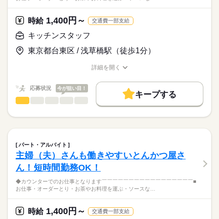
1,400円～
時給
交通費一部支給
キッチンスタッフ
東京都台東区 / 浅草橋駅（徒歩1分）
詳細を開く
職種/応募資格
お仕事の特徴
給与/時間/休日
応募状況
今が狙い目！
キープする
キッチンスタッフ
職種
低い
高い
多い年齢層
◆カウンターでのお仕事となります
￣￣￣￣￣￣￣￣￣￣￣￣￣￣￣￣￣
男性
女性
男女の割合
■お仕事
続きを読む
・オーダーとり
パート・アルバイト
・お茶やお料理を運ぶ
続きを読む
ひとりで
みんなで
仕事の仕方
主婦（夫）さんも働きやすいとんかつ屋さ
・ソースなどの補充
サービス関連
業界
ん！短時間勤務OK！
・盛り付け
・とんかつのカット
しずか
にぎやか
応募資格
職場の様子
◆カウンターでのお仕事となります￣￣￣￣￣￣￣￣￣￣￣￣￣￣￣￣￣■
・仕込み作業
お仕事・オーダーとり・お茶やお料理を運ぶ・ソースな…
■未経験歓迎
・食器洗い など
■バイトデビュー・パートもOK！
◆お子さんのお迎えに間に合う！
1,400円～
まずは、
時給
交通費一部支給
【こんな方におすすめ！】