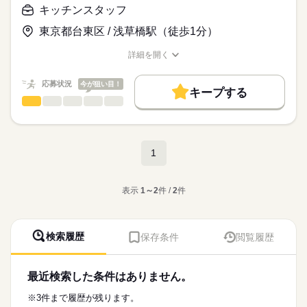
簡単な盛り付けからスタート！
子育て中の主婦（夫）さんが
キッチンスタッフ
・バイトデビューしたい学生さん
続きを読む
保育園にお迎えにいくために
・家計のために働きたい主婦（夫）さん など
慣れてきたら
16時頃にシフトを切り上げるのもOK。
続きを読む
東京都台東区 / 浅草橋駅（徒歩1分）
社員さんが揚げてくれた
「通いやすい」「好きなお店だから」
時給
給与
とんかつのカットや仕込みもお任せ。
ランチタイムだけ
詳細を開く
>詳しい募集要項をすべて見る
「働きやすそうだから」など
職種/応募資格
お仕事の特徴
給与/時間/休日
勤務することができるので
【給与備考】
お仕事の特徴
働く理由は人それぞれ！
少しずつお任せしていきますので、
家庭と両立しながら働くことができますよ！
■昇給あり（年2回）
応募状況
今が狙い目！
ゆっくり覚えていきましょう！
基本特徴
キープする
■平均10～30円UP（1回あたり）
新人さんに困らないように
応募する
キッチンスタッフ
職種
◆スタッフ思いの店長さんがいる！
未経験OK
新卒・第二
30代活躍
40代活躍
50代活躍
低い
高い
多い年齢層
しっかり研修させて頂きます！
◆カウンターでのお仕事となります
募集条件
店長さんが
長期
期間・時間
￣￣￣￣￣￣￣￣￣￣￣￣￣￣￣￣￣
男性
女性
スタッフが働きやすいように
男女の割合
勤務先公開
大量募集
交通費
主婦・主夫
学生歓迎
■お仕事
続きを読む
09：30～22：00
続きを読む
1
生活のことまで考えてシフトを
・オーダーとり
履歴書不要
組んでくれるんです。
・お茶やお料理を運ぶ
続きを読む
ひとりで
みんなで
▼調理補助
仕事の仕方
・ソースなどの補充
就業時間・曜日
・09：30～14：30
子育て中の方や
サービス関連
表示
1～2
件 /
2
件
業界
・盛り付け
・10：30～15：00
続きを読む
残業なし
残10未満
残20未満
10時～出社
家庭のために働く方にも
・とんかつのカット
しずか
にぎやか
応募資格
職場の様子
・11：00～22：00
おすすめできる職場ですよ！
・仕込み作業
17時～出社
1日7h以下
16時前退社
扶養内
・17：00～22：00
■未経験歓迎
・食器洗い など
検索履歴
保存条件
閲覧履歴
休日・休暇
Wワーク可
週2・3日
平日休み
土日祝のみ
■バイトデビュー・パートもOK！
◆お子さんのお迎えに間に合う！
上記の間で
まずは、
シフト制
シフト勤務
週2日程度
【こんな方におすすめ！】
簡単な盛り付けからスタート！
子育て中の主婦（夫）さんが
1日5時間～勤務OK
最近検索した条件はありません。
・バイトデビューしたい学生さん
続きを読む
働き方・環境
保育園にお迎えにいくために
・ガッツリ稼ぎたいフリーターさん
慣れてきたら
16時頃にシフトを切り上げるのもOK。
ブランクOK
研修制度
禁煙・分煙
駅5分以内
続きを読む
※3件まで履歴が残ります。
・平日のみ可
・家計のために働きたい主婦（夫）さん など
社員さんが揚げてくれた