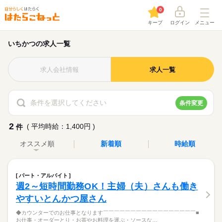
0
キープ
ログイン
メニュー
いちかつの求人一覧
求人会社情報
求人一覧
条件を選択してください
条件変更
2
( 平均時給：1,400円 )
件
オススメ順
新着順
時給順
パート・アルバイト
週2～短時間勤務OK！主婦（夫）さんも働き
やすいとんかつ屋さん
◆カウンターでのお仕事となります￣￣￣￣￣￣￣￣￣￣￣￣￣￣￣￣￣■
お仕事・オーダーとり・お茶やお料理を運ぶ・ソースな…