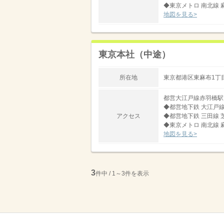
◆東京メトロ 南北線 
地図を見る>
東京本社（中途）
所在地
東京都港区東麻布1丁目
都営大江戸線赤羽橋駅
◆都営地下鉄 大江戸線
アクセス
◆都営地下鉄 三田線 
◆東京メトロ 南北線 
地図を見る>
3
件中 / 1～3件を表示