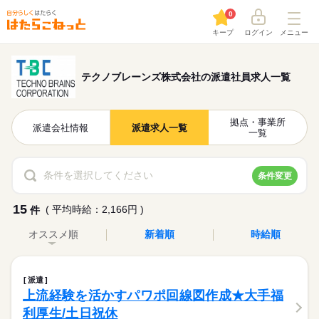
0
キープ
ログイン
メニュー
テクノブレーンズ株式会社の派遣社員求人一覧
拠点・事業所
派遣会社情報
派遣求人一覧
一覧
条件を選択してください
条件変更
15
( 平均時給：2,166円 )
件
オススメ順
新着順
時給順
派遣
上流経験を活かすパワポ回線図作成★大手福
利厚生/土日祝休