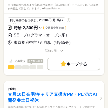
≪技術資料作成および官民調整業務≫【具体的には】チームにて以下の業務
を分担して回していきます。■PowerPointを…
23,584円/月 高い
同じ条件のお仕事より
?
2,300円～
時給
交通費全額支給
SE・プログラマ（オープン系）
東京都府中市 / 西府駅（徒歩5分）
詳細を開く
職種/応募資格
お仕事の特徴
給与/時間/休日
応募状況
今が狙い目！
キープする
SE・プログラマ（オープン系）
職種
低い
高い
多い年齢層
≪技術資料作成および官民調整業務≫
男性
女性
男女の割合
【具体的には】
続きを読む
チームにて以下の業務を分担して回していきます。
派遣
■PowerPointを使用したネットワーク回線図などの作成。
続きを読む
ひとりで
みんなで
仕事の仕方
★月10日在宅/キャリア支援★PM・PLでのAI
■技術レビューを重ねながら、ブラッシュアップ・修正を繰り返
メーカー関連
業界
開発◆土日祝休
します。
しずか
にぎやか
応募資格
職場の様子
顧客の課題解決に向けたAI活用のシステム構想からプロジェクト管理まで、