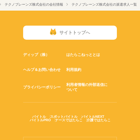
テクノブレーンズ株式会社の会社情報
テクノブレーンズ株式会社の派遣求人一覧
サイトトップへ
ディップ（株）
はたらこねっととは
ヘルプ＆お問い合わせ
利用規約
利用者情報の外部送信に
プライバシーポリシー
ついて
バイトル
スポットバイトル
バイトルNEXT
バイトルPRO
ナースではたらこ
介護ではたらこ