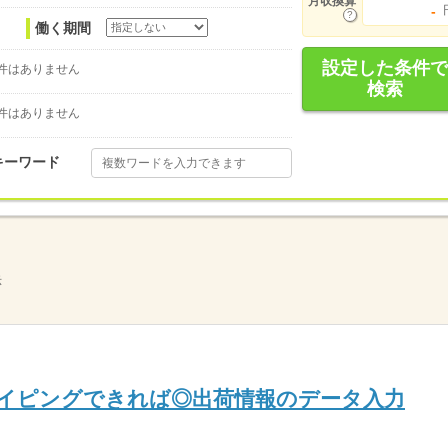
月収換算
-
働く期間
設定した条件で
件はありません
検索
件はありません
キーワード
示
タイピングできれば◎出荷情報のデータ入力
】