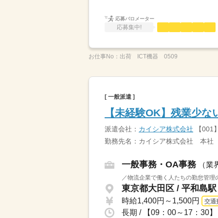
応募バロメーター
応募集中!
お仕事No：
出荷 ICT機器 0509
[ 一般派遣 ]
【未経験OK】残業少な
派遣会社：
カイシア株式会社
【001
勤務先名：カイシア株式会社 本社
一般事務・OA事務
（業
／物流企業で働く人たちの勤怠管理の
東京都大田区 / 平和島駅
時給1,400円～1,500円
交通
長期 / 【09：00～17：3