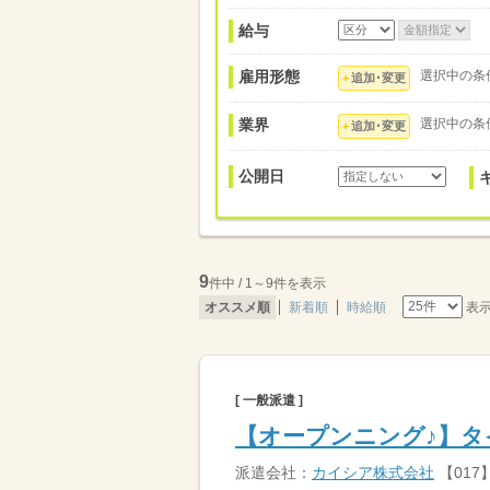
給与
雇用形態
選択中の条
追加･変更
業界
選択中の条
追加･変更
公開日
9
件中 / 1～9件を表示
表
オススメ順
新着順
時給順
[ 一般派遣 ]
【オープンニング♪】
派遣会社：
カイシア株式会社
【017