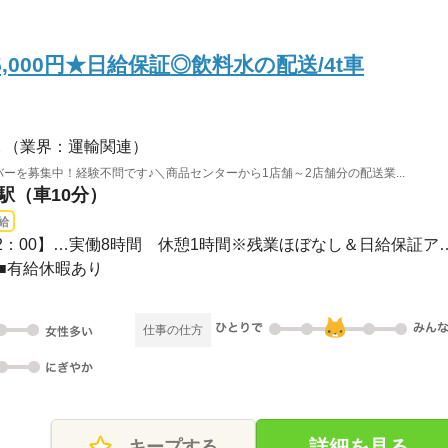
,000円★日給保証◎飲料水の配送/4t車
】
（業界：運輸関連）
ーを募集中！経験不問です♪＼商品センターから1店舗～2店舗分の配送業...
浜駅（車10分）
給
長期 / 勤務時間【3：00～12：00】…実働8時間 
■有給休暇あり
仕事の仕方
詳細を見る
キープする