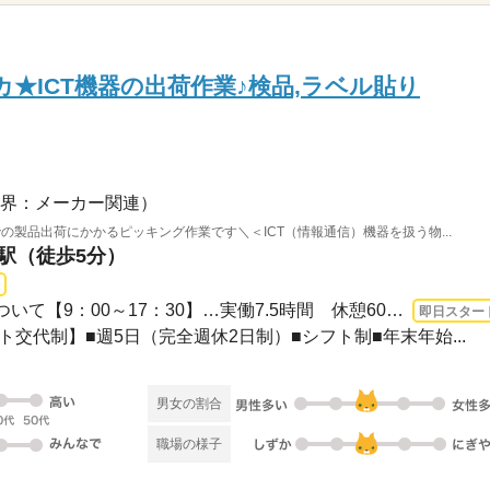
★ICT機器の出荷作業♪検品,ラベル貼り
】
界：メーカー関連）
の製品出荷にかかるピッキング作業です＼＜ICT（情報通信）機器を扱う物...
町駅（徒歩5分）
長期 即日〜 / ▼勤務時間について【9：00～17：30】…実働7.5時間 休憩60分▼残業につ...
即日スター
シフト交代制】■週5日（完全週休2日制）■シフト制■年末年始...
男女の割合
職場の様子