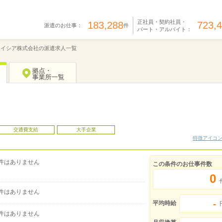
正社員・契約社員・
183,288
723,
派遣のお仕事：
件
パート・アルバイト：
カイシア株式会社の派遣求人一覧
拠点・
事業所一覧
交通費支給
大手企業
特徴アイコ
件はありません
この条件のお仕事件数
0
件はありません
-
平均時給
件はありません