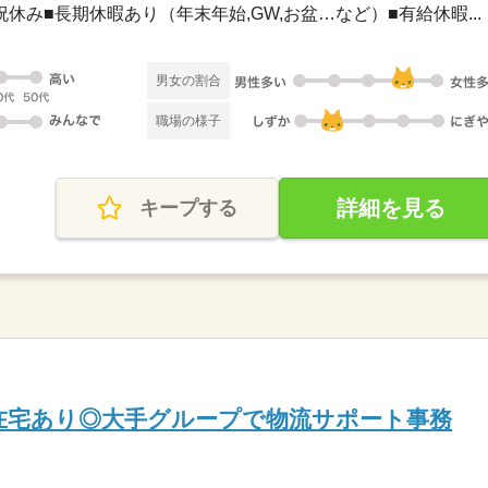
日祝休み■長期休暇あり（年末年始,GW,お盆…など）■有給休暇...
男女の割合
職場の様子
詳細を見る
キープする
2日在宅あり◎大手グループで物流サポート事務
】