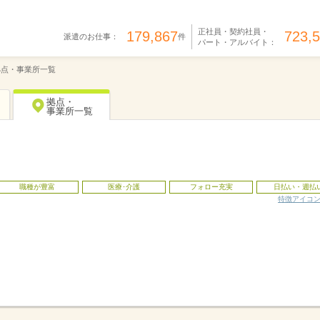
正社員・契約社員・
179,867
723,
派遣のお仕事：
件
パート・アルバイト：
拠点・事業所一覧
拠点・
事業所一覧
職種が豊富
医療･介護
フォロー充実
日払い・週払
特徴アイコ