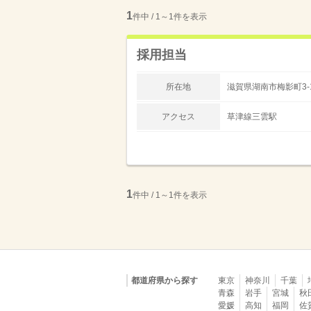
1
件中 / 1～1件を表示
採用担当
所在地
滋賀県湖南市梅影町3-
アクセス
草津線三雲駅
1
件中 / 1～1件を表示
都道府県から探す
東京
神奈川
千葉
青森
岩手
宮城
秋
愛媛
高知
福岡
佐