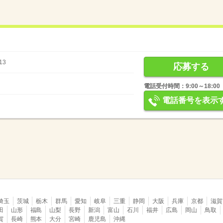
13
応募する
電話受付時間：9:00～18:00
電話番号を表示
埼玉
茨城
栃木
群馬
愛知
岐阜
三重
静岡
大阪
兵庫
京都
滋賀
田
山形
福島
山梨
長野
新潟
富山
石川
福井
広島
岡山
鳥取
賀
長崎
熊本
大分
宮崎
鹿児島
沖縄