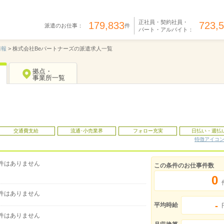
正社員・契約社員・
179,833
723,
派遣のお仕事：
件
パート・アルバイト：
情報
>
株式会社Beパートナーズの派遣求人一覧
拠点・
事業所一覧
交通費支給
流通･小売業界
フォロー充実
日払い・週払
特徴アイコ
件はありません
この条件のお仕事件数
0
件はありません
-
平均時給
件はありません