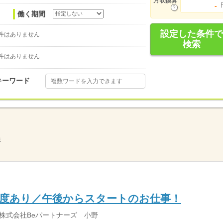
月収換算
-
働く期間
設定した条件で
件はありません
検索
件はありません
キーワード
示
制度あり／午後からスタートのお仕事！
株式会社Beパートナーズ 小野