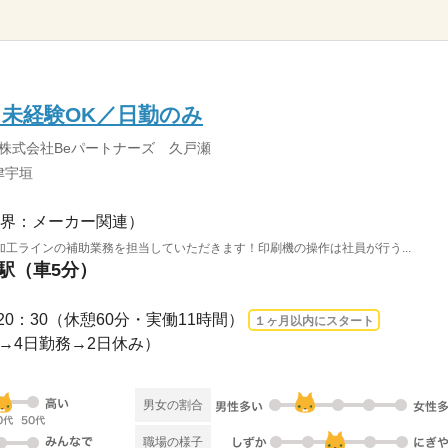
未経験OK／日勤のみ
株式会社Beパートナーズ 久戸瀬
津宇垣
界：メーカー関連）
工ラインの補助業務を担当していただきます！印刷機の操作は社員が行う...
川駅（車5分）
：30～20：30（休憩60分・実働11時間）
１ヶ月以内にスタート
み→4日勤務→2日休み）
男女の割合
職場の様子