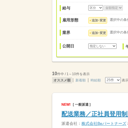
給与
雇用形態
選択中の条
追加･変更
業界
選択中の条
追加･変更
公開日
10
件中 / 1～10件を表示
表
オススメ順
新着順
時給順
NEW!
[ 一般派遣 ]
配送業務／正社員登用
派遣会社：
株式会社Beパートナーズ