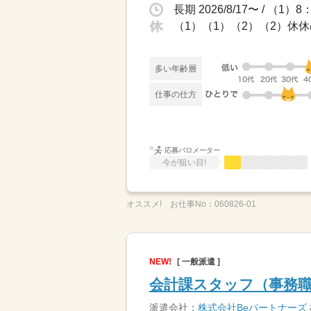
（1）（1）（2）（2）休
多い年齢層
仕事の仕方
応募バロメーター
今が狙い目!
オススメ!
お仕事No：
060826-01
NEW!
[ 一般派遣 ]
会計課スタッフ（事務職
派遣会社：
株式会社Beパートナーズ