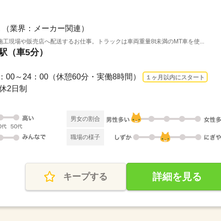
（業界：メーカー関連）
工現場や販売店へ配送するお仕事。トラックは車両重量8t未満のMT車を使...
道駅（車5分）
/ 15：00～24：00（休憩60分・実働8時間）
１ヶ月以内にスタート
週休2日制
男女の割合
職場の様子
詳細を見る
キープする