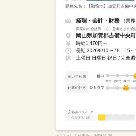
勤務先名：【勤務地】加賀郡吉備中
経理・会計・財務
（業界
病院内の会計課にて、患者さまの会計
岡山県加賀郡吉備中央町 
時給1,470円～
長期 2026/8/10〜 / 8
土曜日 日曜日 祝日 / 完全
多い年齢層
仕事の仕方
応募バロメーター
今が狙い目!
オススメ!
お仕事No：
040826-06