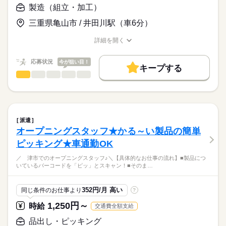
通勤OK/無料駐車場完備（敷地内）/社員登用実績あり/社員食堂
製造（組立・加工）
…深夜勤務の場合１８歳以上
続きを読む
1人でもくもくと、
あり/入社祝い金制度あり
…法令の規定により年齢制限がある
自分のペースでできます！
三重県亀山市 / 井田川駅（車6分）
人間関係とはサヨナラ！
時給
給与
詳細を開く
>詳しい募集要項をすべて見る
お仕事の特徴
とってもカンタンですので、
職種/応募資格
お仕事の特徴
給与/時間/休日
【給与備考】
未経験の方も安心してくださいね◎
基本特徴
★週払い・前借り制度あり
応募状況
今が狙い目！
キープする
★7.5畳１Kの独身寮完備
未経験OK
新卒・第二
20代活躍
30代活躍
40代活躍
応募する
わからないことがあれば
製造（組立・加工）
職種
（家具家電付き/バス・トイレ別）
男性
女性
男女の割合
近くにいるスタッフに
50代活躍
60代歓迎
正社員登用
★入社祝い金制度あり
続きを読む
≪自動車部品の小組業務≫
いつでも聞いてください！
満額10万円（会社規定あり）
募集条件
続きを読む
ひとりで
みんなで
仕事の仕方
★昇給あり
自動車部品関係の小組作業となります！
社員食堂も利用可能！
交通費
即日スタート
勤務地固定
主婦・主夫
続きを読む
★賞与あり
長期
期間・時間
数名でのライン作業がメイン！
メニューも豊富！
派遣
続きを読む
就業時間・曜日
小さなコンビ二のような、
しずか
にぎやか
「06：00～15：00」
職場の様子
オープニングスタッフ★かる～い製品の簡単
【月収例】
電動ドライバーなどの工具を使い、
売店もあります！
「14：00～23：00」
残20未満
10時～出社
16時前退社
土日祝休
208,320円～ ＋残業代＋手当
メーカー関連
業界
ピッキング★車通勤OK
手順書通りに組み付けていく
★勤務時間は上記から選択可
⇒時給1,240円×1日8h×21日
「手作業」が中心！
家庭都合休可
応募資格
／ 津市でのオープニングスタッフ♪＼【具体的なお仕事の流れ】■製品につ
実働：8時間
続きを読む
いているバーコードを「ピッ」とスキャン！■そのま…
【交通費備考】
＼未経験の方も大歓迎／
働き方・環境
とってもカンタンですので、
休憩：60分
※実費支給（上限なし）
■年齢不問
未経験の方も安心してくださいね◎
ブランクOK
社会保険制度
研修制度
制服あり
未経験歓迎/土日休み/残業ほぼなし/学歴不問/週払い・前借り制
残業：月10h程度
■学歴不問
352円/月 高い
同じ条件のお仕事より
?
度あり/１Kの独身寮（家具家電付き）完備/車・バイク・自転車
土曜 日曜
休日・休暇
■車・バイク・自転車通勤OK！
週払い
禁煙・分煙
バイク自転車
車OK
寮・社宅
わからないことがあれば
通勤OK/無料駐車場完備（敷地内）/社員登用実績あり/社員食堂
【職場環境】
■無料駐車場完備（敷地内）
1,250円～
時給
交通費全額支給
近くにいるスタッフに
■週休2日制
あり/入社祝い金制度あり
派遣活躍中
英語不要
PC不要
電話なし
時給
給与
いつでも聞いてください！
（年間休日123日）
■幅広い世代の活躍中 ♪
>詳しい募集要項をすべて見る
品出し・ピッキング