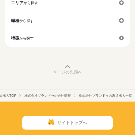
★7.5畳１Kの独身寮完備
エリア
から探す
応募する
（家具家電付き/バス・トイレ別）
未経験OK
新卒・第二
20代活躍
30代活躍
40代活躍
★入社祝い金制度あり
続きを読む
50代活躍
正社員登用
満額10万円（会社規定あり）
職種
から探す
★昇給あり
募集条件
続きを読む
★賞与あり
長期
期間・時間
交通費
即日スタート
勤務地固定
主婦・主夫
特徴
「08：30～17：20」
から探す
※試用期間なし
WEB登録
◆実働7時間50分/休憩60分
就業時間・曜日
【月収例】
◆時間外労働あり （月平均30時間）
200,448円～ ＋残業代＋手当
残20以上
家庭都合休可
※需要急増時等に延長の場合あり
続きを読む
⇒時給1,280円×1日7.83h×20日
働き方・環境
【職場環境】
ページの先頭へ
【交通費備考】
ブランクOK
社会保険制度
研修制度
制服あり
日曜
休日・休暇
※実費支給（上限なし）
■幅広い世代の活躍中 ♪
週払い
禁煙・分煙
バイク自転車
車OK
寮・社宅
◆週休二日制 （日曜日＋その他）
■髪色常識の範囲内OK（規定有）
■車・バイク・自転車通勤OK！
※会社カレンダーに準ずる
派遣活躍中
英語不要
PC不要
電話なし
■１Kの独身寮（家具家電付き）完備
■無料駐車場完備（敷地内）
員求人TOP
株式会社プランドゥの会社情報
株式会社プランドゥの派遣求人一覧
・年間休日126日
■制服貸出あり
・大型連休あり （年末年始、GW、お盆）
■社員食堂あり
・有給休暇あり
■休憩室あり
■自動販売機あり
サイトトップへ