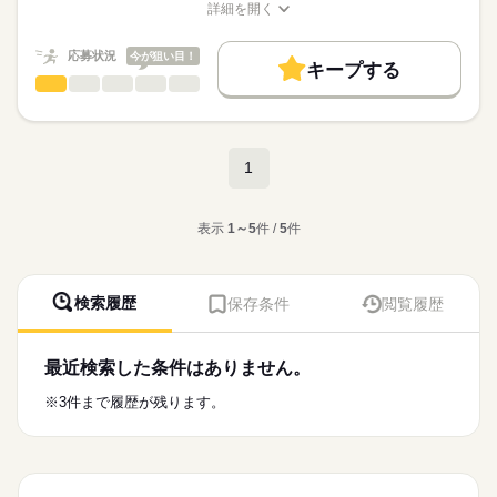
詳細を開く
★昇給あり
【職場環境】
丁寧な指導があるので、
職種/応募資格
基本特徴
お仕事の特徴
給与/時間/休日
★週払い・前借り制度あり
応募する
工場勤務が初めての方も
★7.5畳１Kの独身寮完備
未経験OK
新卒・第二
20代活躍
30代活躍
40代活躍
■幅広い世代の活躍中 ♪
応募状況
今が狙い目！
すぐに慣れていただけます。
キープする
（家具家電付き/バス・トイレ別）
続きを読む
■髪色常識の範囲内OK（規定有）
50代活躍
フォークリフト
正社員登用
職種
★入社祝い金制度あり
男性
女性
男女の割合
■１Kの独身寮（家具家電付き）完備
わからないことがあれば
…満額10万円（会社規定あり）
■制服貸出あり
／
募集条件
続きを読む
近くにいるスタッフに
■社員食堂あり
津市での入出庫業務となります！
長期
期間・時間
いつでも聞いてください！
交通費
即日スタート
勤務地固定
主婦・主夫
ひとりで
みんなで
仕事の仕方
【月収例】
■休憩室あり
リフトにほぼ乗りっぱなし！
「06：20～15：20」
続きを読む
1
月収26万5,000円以上可能！
■自動販売機あり
＼
WEB登録
工場と駐車場が近いので通勤らくらく！
「15：10～00：10」
（時給1250円×160h＋深夜手当＋残業10hの場合）
続きを読む
しずか
にぎやか
私服通勤OK◎個人ロッカーあり！
職場の様子
就業時間・曜日
＜具体的には…＞
返りに買い物して帰りやすい！
※交替制（シフト制）
メーカー関連
表示
1～5
件 /
5
件
業界
【交通費備考】
大きな工場にて
残20未満
10時～出社
16時前退社
家庭都合休可
続きを読む
※実費支給（上限なし）
段ボールに入った
応募資格
◆休憩60分
働き方・環境
製品のピッキングや
◆時間外労働あり （月平均10時間）
＼未経験の方も大歓迎／
■車・バイク・自転車通勤OK！
フォークリフトを使った
ブランクOK
社会保険制度
研修制度
制服あり
検索履歴
保存条件
閲覧履歴
※需要急増時等に延長の場合あり
・学歴不問
日曜
休日・休暇
■無料駐車場完備（敷地内）
入出荷作業をお任せ。
津市安濃町の物流倉庫でガラス製品のピッキングや 入出庫をお
・経験、知識、技能不問
週払い
禁煙・分煙
バイク自転車
車OK
寮・社宅
◆週休二日制 （日曜日＋その他）
任せします。
■幅広い世代の男女活躍中 ♪
事前の知識は不問です！
1K単身寮も完備しており 遠方からの応募も歓迎！
派遣活躍中
英語不要
電話なし
■髪色常識の範囲内OK（規定有）
最近検索した条件はありません。
【必須資格】
続きを読む
詳細な説明があるので
※会社カレンダーに準ずる
正社員登用実績もあり、フォークリフト資格を活かして長く安
■１Kの独身寮（家具家電付き）完備
・フォークリフト運転 技能者
ご安心ください。
定して働けます。
※3件まで履歴が残ります。
■制服貸出あり
・普通自動車運転免許 （AT限定可）
・大型連休あり （年末年始、GW、お盆）
続きを読む
■社員食堂あり
時給
給与
わからないことがあれば
・有給休暇あり
>詳しい募集要項をすべて見る
■休憩室あり
近くにいるスタッフに
【給与備考】
■自動販売機あり
お仕事の特徴
いつでも聞いてください！
★週払い・前借り制度あり
■喫煙所あり
基本特徴