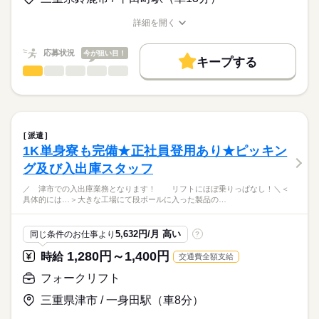
お仕事の特徴
特別な経験や、物流業界の知識は一切不要です！
大きさ： 四方30cmサイズ（両手で扱いやすいサイズ！）
（6ヶ月経過後10日）
★週払い・前借り制度あり
「機械の操作が苦手…」という方も、
重さ： 最大でも5kg未満
基本特徴
詳細を開く
★7.5畳１Kの独身寮完備
スキャンするだけの簡単操作なのでご安心ください。
職種/応募資格
お仕事の特徴
給与/時間/休日
■育児休業取得実績あり
（家具家電付き/バス・トイレ別）
未経験OK
新卒・第二
20代活躍
30代活躍
40代活躍
新しい業務の立ち上げなので、みんな一緒のスタートです♪
応募する
重い荷物はないので、
★入社祝い金制度あり
応募状況
今が狙い目！
体への負担も少なめ◎
50代活躍
正社員登用
キープする
満額10万円（会社規定あり）
続きを読む
特別なスキルは不要！
製造（組立・加工）
職種
★昇給あり
男性
女性
男女の割合
募集条件
続きを読む
モクモク・コツコツと作業するのが
★賞与あり
／
好きな方にピッタリ！
交通費
勤務地固定
主婦・主夫
WEB登録
空調完備で1年中快適
長期
期間・時間
ひとりで
みんなで
仕事の仕方
＜月収例＞
かる～い製品★女性活躍中
就業時間・曜日
「08：30～17：20」
続きを読む
20万5,625円
カーエアコン関係の部品の
派遣
週4日
家庭都合休可
（時給1,250円×1日7.83時間（7時間50分）×月21日勤務の場合）
検査や組立などをお任せ！
続きを読む
しずか
にぎやか
職場の様子
1K単身寮も完備★正社員登用あり★ピッキン
◆実働7時間50分/休憩60分
＼
働き方・環境
メーカー関連
業界
グ及び入出庫スタッフ
続きを読む
ブランクOK
社会保険制度
研修制度
制服あり
【交通費備考】
＜具体的には…＞
応募資格
【嬉しいポイント】
／ 津市での入出庫業務となります！ リフトにほぼ乗りっぱなし！＼＜
※実費支給（上限なし）
週払い
禁煙・分煙
バイク自転車
車OK
寮・社宅
具体的には…＞大きな工場にて段ボールに入った製品の…
★高時給1,250円スタートでしっかり稼げる！
＼未経験の方も大歓迎／
扱うものは、
★日勤のみ（8：30～17：20）で生活リズムも安定◎
・学歴不問
日曜
休日・休暇
■車・バイク・自転車通勤OK！
派遣活躍中
英語不要
PC不要
電話なし
“樹脂製品”なのでかる～い！
冷暖房完備の快適な工場内で、自動車のエアコン部品を作るシ
★9/14からの新業務ですが、「もっと早く働きたい」
・経験、知識、技能不問
■無料駐車場完備（敷地内）
5,632円/月 高い
同じ条件のお仕事より
?
◆週休二日制 （日曜日＋その他）
ンプルなライン作業です。
という方は事前入社も大歓迎！（同現場で受け入れ可能で
・資格不問
■部品の検査
手順を覚えれば、どなたでも簡単に始められます！
す）
続きを読む
1,280円～1,400円
時給
交通費全額支給
■ドライバーでビス止め
※会社カレンダーに準ずる
正社員登用実績もあり長く安定して働きたい方を応援していま
※18歳以上の方 （深夜勤務を伴うため）
・年間休日126日
す♪
同期が10名いるので、
フォークリフト
など
・大型連休あり （年末年始、GW、お盆）
続きを読む
みんなで一緒にスタートできる安心感もあります！
時給
給与
・有給休暇あり
三重県津市 / 一身田駅（車8分）
>詳しい募集要項をすべて見る
まずはお気軽にご応募ください！
特別なスキルは一切不要☆
【給与備考】
お仕事の特徴