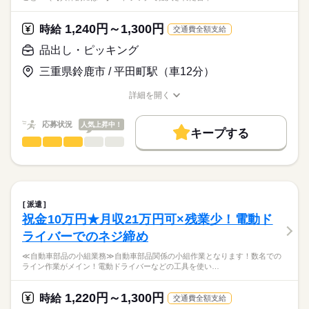
1,240円～1,300円
時給
交通費全額支給
品出し・ピッキング
三重県鈴鹿市 / 平田町駅（車12分）
詳細を開く
職種/応募資格
お仕事の特徴
給与/時間/休日
応募状況
人気上昇中！
キープする
品出し・ピッキング
職種
男性
女性
男女の割合
／
大手工場内で決められた自動車部品を
ひとりで
みんなで
仕事の仕方
決められた場所へ代車ごと運ぶおしごと！
続きを読む
＼
派遣
続きを読む
しずか
にぎやか
職場の様子
祝金10万円★月収21万円可×残業少！電動ド
【具体的には…】
メーカー関連
業界
ライバーでのネジ締め
・トラックで搬入された台車を
製造ラインまで運ぶ
応募資格
≪自動車部品の小組業務≫自動車部品関係の小組作業となります！数名での
ライン作業がメイン！電動ドライバーなどの工具を使い…
＼未経験の方も大歓迎／
・使った部品の空の台車を引き上げる作業
未経験歓迎/土日休み/残業ほぼなし/学歴不問/週払い・前借り制
■学歴不問
1,220円～1,300円
これだけ！単純作業！
時給
交通費全額支給
度あり/１Kの独身寮（家具家電付き）完備/車・バイク・自転車
■年齢制限あり（18歳以上）