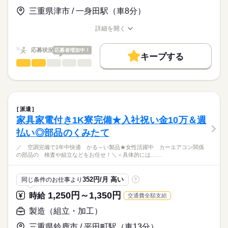
【給与備考】
■髪色常識の範囲内OK（規定有）
※「小組（こぐみ）」作業とは…
■大型連休あり
三重県津市 / 一身田駅（車8分）
★週払い・前借り制度あり
■１Kの独身寮（家具家電付き）完備
お仕事の特徴
最終的な組み立てラインに流す前に、
（ＧＷ・お盆・年末年始）
続きを読む
★7.5畳１Kの独身寮完備
■制服貸出あり
応募する
いくつかの部品をあらかじめ組み立てておく工程
基本特徴
詳細を開く
（家具家電付き/バス・トイレ別）
■社員食堂あり
職種/応募資格
お仕事の特徴
給与/時間/休日
■年次有給休暇
★入社祝い金制度あり
続きを読む
■休憩室あり
未経験OK
新卒・第二
20代活躍
30代活躍
40代活躍
（6ヶ月経過後10日）
…満額10万円（会社規定あり）
■自動販売機あり
応募状況
応募者増加中！
50代活躍
60代歓迎
正社員登用
キープする
品出し・ピッキング
職種
■会社カレンダーに準ずる
【月収例】
男性
女性
男女の割合
長期
期間・時間
募集条件
続きを読む
210,816円＋残業代＋手当
／
「08：00～17：00」
交通費
即日スタート
勤務地固定
主婦・主夫
⇒時給1,220円×1日8h×21.6日
津市でのオープニングスタッフ♪
ひとりで
みんなで
仕事の仕方
＼
WEB登録
実働：8時間
続きを読む
【交通費備考】
休憩：60分
派遣
就業時間・曜日
※実費支給（上限なし）
【具体的なお仕事の流れ】
続きを読む
しずか
にぎやか
職場の様子
家具家電付き1K寮完備★入社祝い金10万＆週
残業：月5時間程度
続きを読む
残20未満
週4日
土日祝休
家庭都合休可
メーカー関連
業界
■車・バイク・自転車通勤OK！
払い◎部品のくみたて
■製品についているバーコードを「ピッ」とスキャン！
【職場環境】
■無料駐車場完備（敷地内）
働き方・環境
応募資格
／ 空調完備で1年中快適 かる～い製品★女性活躍中 カーエアコン関係
土曜 日曜
休日・休暇
■そのまま目の前のベルトコンベアに乗せて流すだけ！
ブランクOK
社会保険制度
研修制度
制服あり
の部品の 検査や組立などをお任せ！＼＜具体的には……
■幅広い世代の男女活躍中 ♪
＼未経験の方も大歓迎／
■週休2日制
■髪色常識の範囲内OK（規定有）
・学歴不問
週払い
禁煙・分煙
バイク自転車
車OK
寮・社宅
たったこれだけのシンプル作業です♪
9/14スタートの新規業務！製品をピッキング！バーコードを読み
■１Kの独身寮（家具家電付き）完備
・経験、知識、技能不問
流した後の製品の仕分けは自動搬送機械が
352円/月 高い
同じ条件のお仕事より
?
■会社カレンダーに準ずる
込んでコンベアに流すだけ♪ 最大5kg未満で体への負担も少なめ
派遣活躍中
英語不要
PC不要
電話なし
■制服貸出あり
すべて自動で行ってくれるので、
◎18～55歳の幅広い年代が活躍できる職場です。即日入社もご
■社員食堂あり
【こんな方にオススメ！】
続きを読む
1,250円～1,350円
時給
交通費全額支給
「どこに運ぶんだっけ…？」と迷ったり、
■大型連休あり
続きを読む
相談ください！
■休憩室あり
・未経験から安心して始められる仕事を探している方
複雑な手順を覚えたりする必要は一切ありません！
（ＧＷ・お盆・年末年始）
■自動販売機あり
製造（組立・加工）
・モクモクと作業をするのが好きな方
■喫煙所あり
時給
給与
【扱う製品について】
■年次有給休暇
三重県鈴鹿市 / 平田町駅（車13分）
>詳しい募集要項をすべて見る