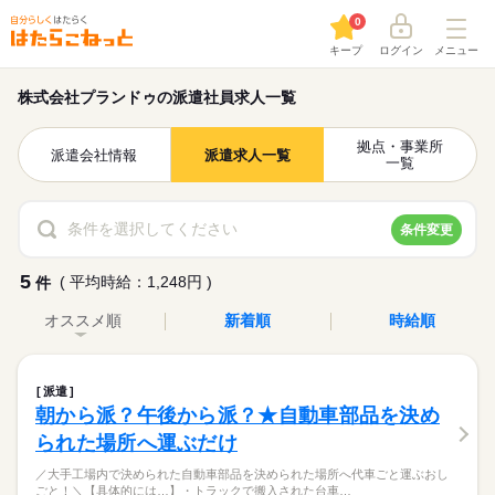
0
キープ
ログイン
メニュー
株式会社プランドゥの派遣社員求人一覧
拠点・事業所
派遣会社情報
派遣求人一覧
一覧
条件を選択してください
条件変更
5
( 平均時給：1,248円 )
件
オススメ順
新着順
時給順
派遣
朝から派？午後から派？★自動車部品を決め
られた場所へ運ぶだけ
／大手工場内で決められた自動車部品を決められた場所へ代車ごと運ぶおし
ごと！＼【具体的には…】・トラックで搬入された台車…