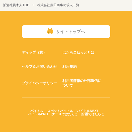
・土日祝日休み
【1】シフト制（日曜日+平日希望休）
働き方・環境
■基本給
派遣社員求人TOP
株式会社廣田商事の求人一覧
上記2つのパターンからお選びいただけます！
【2】土日祝日休み
┗170,000円
在宅ワーク
ブランクOK
産休・育休
社会保険制度
上記2つのパターンからお選びいただけます！
■住宅手当
研修制度
禁煙・分煙
バイク自転車
車OK
寮・社宅
┗25,000円
■扶養手当
少人数
ルーティン
英語不要
┗10,000円
サイトトップへ
■交通費
┗5,000円
総支給額：210,000円～＋インセンティブ
ディップ（株）
はたらこねっととは
★インセンティブ制度あり
￣￣￣￣￣￣￣￣￣￣￣￣
ヘルプ＆お問い合わせ
利用規約
別途インセンティブあり
月に5万円～10万円獲得する方が
ほとんどなので
利用者情報の外部送信に
月給は30万円は超えていけます♪
プライバシーポリシー
ついて
バイトル
スポットバイトル
バイトルNEXT
バイトルPRO
ナースではたらこ
介護ではたらこ