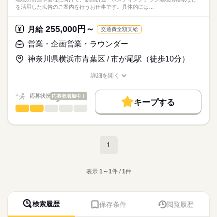
を活用した広告のご案内を行うお仕事です。具体的には…
255,000円～
月給
交通費全額支給
営業・企画営業・ラウンダー
神奈川県横浜市青葉区 / 市が尾駅（徒歩10分）
詳細を開く
職種/応募資格
お仕事の特徴
給与/時間/休日
応募状況
応募者増加中！
キープする
営業・企画営業・ラウンダー
職種
低い
高い
多い年齢層
地域のお店や会社に向けて、
新聞折込・ポスティングチラシ
男性
女性
男女の割合
地域情報紙などを活用した
続きを読む
1
広告のご案内を行うお仕事です。
続きを読む
ひとりで
みんなで
仕事の仕方
具体的には…
マスコミ関連
表示
1～1
件 /
1
件
業界
・お客様への電話やご案内
しずか
にぎやか
応募資格
職場の様子
・広告内容のヒアリング
＝＝＝＝＝＝＝＝
・配布エリアや部数のご提案
検索履歴
保存条件
閲覧履歴
未経験者
・チラシや広告原稿の作成補助
■子育てと両立できる『正社員』の働き方
大歓迎