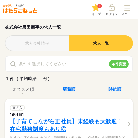
0
キープ
ログイン
メニュー
株式会社廣田商事の求人一覧
求人会社情報
求人一覧
条件を選択してください
条件変更
1
( 平均時給：-円 )
件
オススメ順
新着順
時給順
高収入
正社員
【子育てしながら正社員】未経験も大歓迎！
在宅勤務制度もあり◎
地域のお店や会社に向けて、新聞折込・ポスティングチラシ地域情報紙など