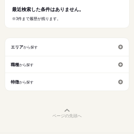
・Canvaを使った簡単な広告作成
￣￣￣￣￣￣￣￣￣￣￣￣￣￣￣￣￣￣￣￣￣
＝＝＝＝＝＝＝＝
・掲載後の確認やフォロー
「子どもがいるから正社員は難しい…」
最近検索した条件はありません。
続きを読む
「急なお休みで迷惑をかけそう…」
・営業経験がある
などをお願いします。
「シフト制だと家庭との両立が不安…」
続きを読む
※3件まで履歴が残ります。
・家庭との両立をしたい
・休みをしっかりとりたい
月給
給与
専用のリストやマニュアルがあるため、
そんな悩みを抱えている方、
>詳しい募集要項をすべて見る
・POPを作成していた
未経験の方へのフォロー体制は
どうか安心してください！
【給与備考】
お仕事の特徴
・アイデアを形にしたい
「機能している制度」として
無理なく働ける環境を整えています◎
●【1】給与例（週休2日の場合）
・お客様の役に立ちたい
充実しております◎
働く人の待遇向上
※子ども1名の場合
エリア
・地域貢献がしたい
から探す
応募する
急なトラブルにも柔軟対応
高収入
・ブランクあり歓迎
いきなり一人で
お子様の急な体調不良やご家庭の事情がある場合は、
■基本給
続きを読む
そんな人は是非ともご応募ください！
全部を任せることはありません。
基本特徴
お休みや在宅勤務への切り替えも相談OKです。
┗180,000円
職種
から探す
先輩社員が横について、
■住宅手当
未経験OK
新卒・第二
20代活躍
30代活躍
40代活躍
続きを読む
少しずつできること
「お互い様」で助け合える風土
┗25,000円
勤務時間
増やしていきます。
50代活躍
子育て中の仲間や、
■扶養手当
特徴
09：00～17：00
から探す
子育てを卒業した先輩も多数活躍中！
┗10,000円
募集条件
■実働8h
困ったときは相談し、
■諸手当
■休憩あり
勤務先公開
交通費
勤務地固定
主婦・主夫
フォローし合える環境です。
┗35,000円
■残業なし
■交通費
WEB選考完結
子連れ選考可
続きを読む
もちろん仕事ですので
┗5,000円
／
頑張ることは必要ですが、
総支給額：255,000円～＋インセンティブ
就業時間・曜日
働き方は選べます！
家庭の事情を一人で抱え込む必要はありません。
ページの先頭へ
残業なし
16時前退社
土日祝休
平日休み
＼
正社員として、
休日・休暇
●【2】給与例（土日祝日休みの場合）
安心して長く続けていただけます。
※子ども1名の場合
家庭都合休可
・シフト制（日曜日+平日希望休）
<勤務パターン>